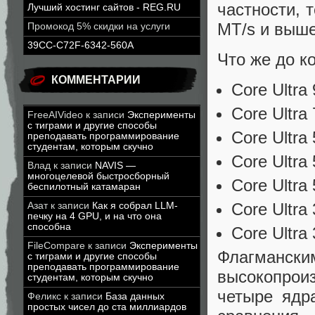
частности, 
Лучший хостинг сайтов - REG.RU
MT/s и выше
Промокод 5% скидки на услуги
39CC-C72F-6342-560A
Что же до к
КОММЕНТАРИИ
Core Ultra
Core Ultra
FreeAIVideo
к записи
Эксперименты
с тиграми и другие способы
Core Ultra
преподавать программирование
студентам, которым скучно
Core Ultra
Влад
к записи
NAVIS —
многоцелевой быстросборный
Core Ultra
беспилотный катамаран
Core Ultra
Азат
к записи
Как я собрал LLM-
печку на 4 GPU, и на что она
способна
Core Ultra
FileCompare
к записи
Эксперименты
Флагманским
с тиграми и другие способы
преподавать программирование
высокопро
студентам, которым скучно
четыре ядр
Феликс
к записи
База данных
простых чисел до ста миллиардов