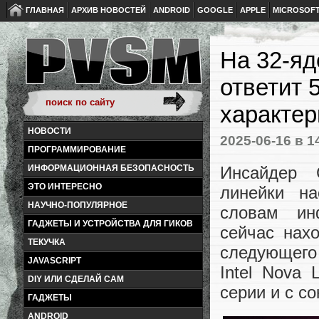
ГЛАВНАЯ
АРХИВ НОВОСТЕЙ
ANDROID
GOOGLE
APPLE
MICROSOF
На 32-яд
ответит 
характер
НОВОСТИ
2025-06-16
в 1
ПРОГРАММИРОВАНИЕ
Инсайдер 
ИНФОРМАЦИОННАЯ БЕЗОПАСНОСТЬ
ЭТО ИНТЕРЕСНО
линейки на
НАУЧНО-ПОПУЛЯРНОЕ
словам ин
ГАДЖЕТЫ И УСТРОЙСТВА ДЛЯ ГИКОВ
сейчас нах
ТЕКУЧКА
следующего
JAVASCRIPT
Intel Nova 
DIY ИЛИ СДЕЛАЙ САМ
серии и с с
ГАДЖЕТЫ
ANDROID