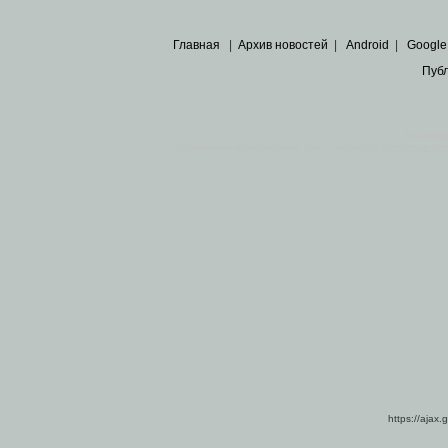
Главная
|
Архив новостей
|
Android
|
Google
Пуб
Все пра
Основными материалами сайта являются
архивные ко
https://ajax.