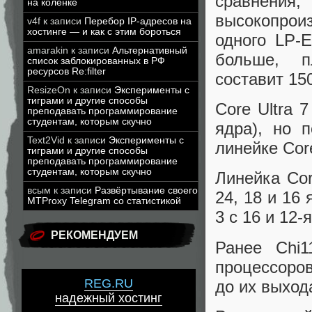
сравнени
на коленке
высокопрои
v4f
к записи
Перебор IP-адресов на
хостинге — и как с этим бороться
одного LP-
amarakin
к записи
Альтернативный
больше, п
список заблокированных в РФ
ресурсов Re:filter
составит 150
ResizeOn
к записи
Эксперименты с
тиграми и другие способы
Core Ultra 
преподавать программирование
студентам, которым скучно
ядра), но 
Text2Vid
к записи
Эксперименты с
линейке Core
тиграми и другие способы
преподавать программирование
студентам, которым скучно
Линейка Cor
всым
к записи
Развёртывание своего
24, 18 и 16
MTProxy Telegram со статистикой
3 с 16 и 12-
РЕКОМЕНДУЕМ
Ранее Chi
процессоров
REG.RU
до их выход
надежный хостинг