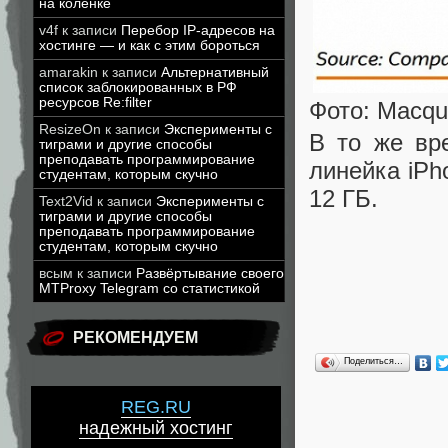
на коленке
v4f
к записи
Перебор IP-адресов на
хостинге — и как с этим бороться
amarakin
к записи
Альтернативный
список заблокированных в РФ
ресурсов Re:filter
Фото: Macqu
ResizeOn
к записи
Эксперименты с
В то же вр
тиграми и другие способы
преподавать программирование
линейка iPh
студентам, которым скучно
12 ГБ.
Text2Vid
к записи
Эксперименты с
тиграми и другие способы
преподавать программирование
студентам, которым скучно
всым
к записи
Развёртывание своего
MTProxy Telegram со статистикой
РЕКОМЕНДУЕМ
Поделиться…
REG.RU
надежный хостинг