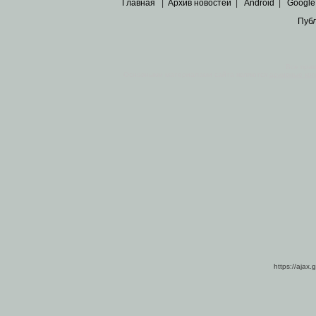
Главная
|
Архив новостей
|
Android
|
Google
Пуб
Все пра
Основными материалами сайта являются
архивные ко
https://ajax.