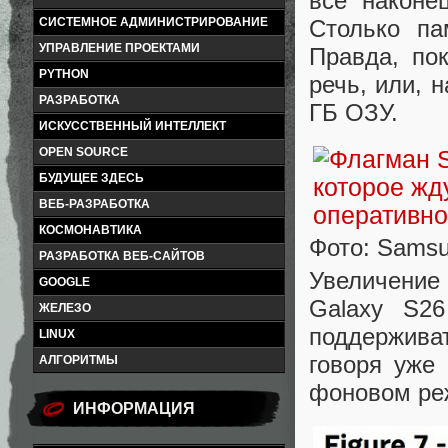
все наконе
Столько па
СИСТЕМНОЕ АДМИНИСТРИРОВАНИЕ
УПРАВЛЕНИЕ ПРОЕКТАМИ
Правда, по
PYTHON
речь, или, 
РАЗРАБОТКА
ГБ ОЗУ.
ИСКУССТВЕННЫЙ ИНТЕЛЛЕКТ
OPEN SOURCE
БУДУЩЕЕ ЗДЕСЬ
ВЕБ-РАЗРАБОТКА
КОСМОНАВТИКА
Фото: Sams
РАЗРАБОТКА ВЕБ-САЙТОВ
Увеличение
GOOGLE
Galaxy S26
ЖЕЛЕЗО
поддерживат
LINUX
говоря уже
АЛГОРИТМЫ
фоновом ре
ИНФОРМАЦИЯ