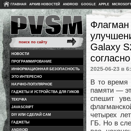
ГЛАВНАЯ
АРХИВ НОВОСТЕЙ
ANDROID
GOOGLE
APPLE
MICROSOF
Флагман 
улучшени
Galaxy S
НОВОСТИ
согласно
ПРОГРАММИРОВАНИЕ
2025-06-23
в 6
ИНФОРМАЦИОННАЯ БЕЗОПАСНОСТЬ
ЭТО ИНТЕРЕСНО
В то время 
НАУЧНО-ПОПУЛЯРНОЕ
памяти — э
ГАДЖЕТЫ И УСТРОЙСТВА ДЛЯ ГИКОВ
спешит ув
ТЕКУЧКА
флагманской
JAVASCRIPT
четырех ле
DIY ИЛИ СДЕЛАЙ САМ
ГБ. Но в сл
ГАДЖЕТЫ
ANDROID