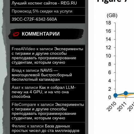
Лучший хостинг сайтов - REG.RU
Промокод 5% скидки на услуги
39CC-C72F-6342-560A
КОММЕНТАРИИ
FreeAIVideo
к записи
Эксперименты
с тиграми и другие способы
преподавать программирование
студентам, которым скучно
Влад
к записи
NAVIS —
многоцелевой быстросборный
беспилотный катамаран
Азат
к записи
Как я собрал LLM-
печку на 4 GPU, и на что она
способна
FileCompare
к записи
Эксперименты
с тиграми и другие способы
преподавать программирование
студентам, которым скучно
Феликс
к записи
База данных
простых чисел до ста миллиардов