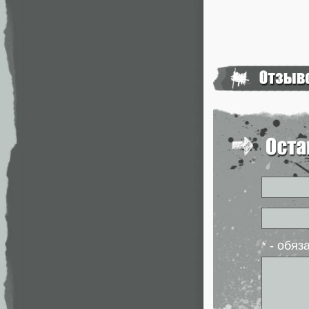
* - обя