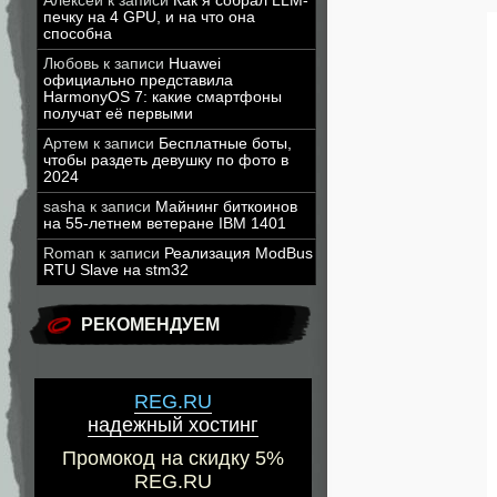
Алексей
к записи
Как я собрал LLM-
печку на 4 GPU, и на что она
способна
Любовь
к записи
Huawei
официально представила
HarmonyOS 7: какие смартфоны
получат её первыми
Артем
к записи
Бесплатные боты,
чтобы раздеть девушку по фото в
2024
sasha
к записи
Майнинг биткоинов
на 55-летнем ветеране IBM 1401
Roman
к записи
Реализация ModBus
RTU Slave на stm32
РЕКОМЕНДУЕМ
REG.RU
надежный хостинг
Промокод на скидку 5%
REG.RU