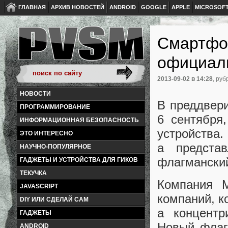
ГЛАВНАЯ
АРХИВ НОВОСТЕЙ
ANDROID
GOOGLE
APPLE
MICROSOF
Смартфо
официал
2013-09-02
в 14:28
, руб
НОВОСТИ
В преддвери
ПРОГРАММИРОВАНИЕ
6 сентября
ИНФОРМАЦИОННАЯ БЕЗОПАСНОСТЬ
устройства.
ЭТО ИНТЕРЕСНО
а предста
НАУЧНО-ПОПУЛЯРНОЕ
флагмански
ГАДЖЕТЫ И УСТРОЙСТВА ДЛЯ ГИКОВ
ТЕКУЧКА
Компания M
JAVASCRIPT
компаний, к
DIY ИЛИ СДЕЛАЙ САМ
а концентр
ГАДЖЕТЫ
Новый флаг
ANDROID