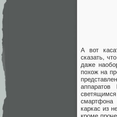
А вот каса
сказать, чт
даже наобо
похож на пр
представл
аппаратов
светящимс
смартфона
каркас из н
кроме проче