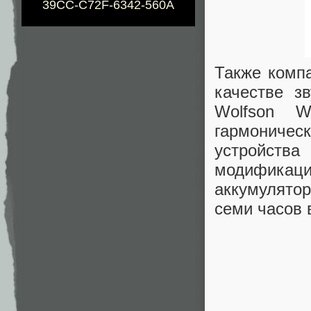
39CC-C72F-6342-560A
Также комп
качестве з
Wolfson W
гармоничес
устройств
модификации
аккумулятор
семи часов 