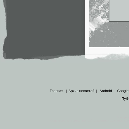
Главная
|
Архив новостей
|
Android
|
Google
Пуб
Все пра
Основными материалами сайта являются
архивные ко