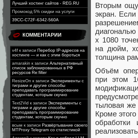
Лучший хостинг сайтов - REG.RU
Вторым ощу
Промокод 5% скидки на услуги
экран. Есл
39CC-C72F-6342-560A
разрешени
диагональю 
КОММЕНТАРИИ
х 1080 точе
на дюйм, хо
v4f
к записи
Перебор IP-адресов на
хостинге — и как с этим бороться
толщина рам
amarakin
к записи
Альтернативный
список заблокированных в РФ
Объём опер
ресурсов Re:filter
при этом 1
ResizeOn
к записи
Эксперименты с
тиграми и другие способы
модификаци
преподавать программирование
предусмотре
студентам, которым скучно
Text2Vid
к записи
Эксперименты с
тыловая же 
тиграми и другие способы
Кроме этого
преподавать программирование
студентам, которым скучно
обработки 
всым
к записи
Развёртывание своего
реализовать
MTProxy Telegram со статистикой