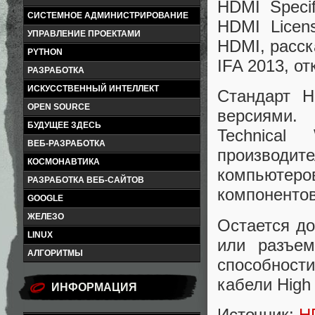
HDMI Speci
СИСТЕМНОЕ АДМИНИСТРИРОВАНИЕ
HDMI Licen
УПРАВЛЕНИЕ ПРОЕКТАМИ
HDMI, расск
PYTHON
IFA 2013, о
РАЗРАБОТКА
ИСКУССТВЕННЫЙ ИНТЕЛЛЕКТ
Стандарт H
OPEN SOURCE
версиями.
БУДУЩЕЕ ЗДЕСЬ
Technical
ВЕБ-РАЗРАБОТКА
производите
КОСМОНАВТИКА
компьютеро
РАЗРАБОТКА ВЕБ-САЙТОВ
компонентов
GOOGLE
ЖЕЛЕЗО
Остается до
LINUX
или разъем
АЛГОРИТМЫ
способност
кабели High 
ИНФОРМАЦИЯ
Источник:
H