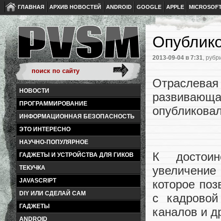
ГЛАВНАЯ
АРХИВ НОВОСТЕЙ
ANDROID
GOOGLE
APPLE
MICROSOF
Опублико
2013-09-04
в 7:31
, рубр
Отраслева
НОВОСТИ
развивающа
ПРОГРАММИРОВАНИЕ
опубликова
ИНФОРМАЦИОННАЯ БЕЗОПАСНОСТЬ
ЭТО ИНТЕРЕСНО
НАУЧНО-ПОПУЛЯРНОЕ
К достоин
ГАДЖЕТЫ И УСТРОЙСТВА ДЛЯ ГИКОВ
увеличение 
ТЕКУЧКА
JAVASCRIPT
которое поз
DIY ИЛИ СДЕЛАЙ САМ
с кадровой
ГАДЖЕТЫ
каналов и д
ANDROID