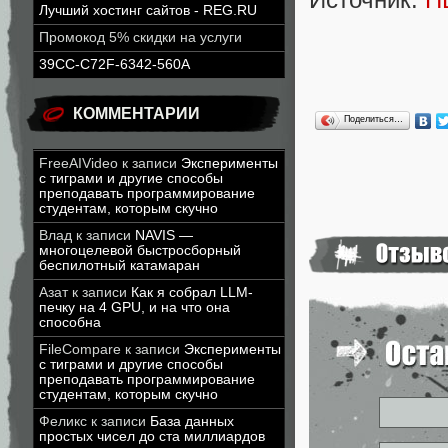
Лучший хостинг сайтов - REG.RU
Промокод 5% скидки на услуги
39CC-C72F-6342-560A
КОММЕНТАРИИ
Поделиться…
FreeAIVideo
к записи
Эксперименты
с тиграми и другие способы
преподавать программирование
студентам, которым скучно
Влад
к записи
NAVIS —
многоцелевой быстросборный
беспилотный катамаран
Азат
к записи
Как я собрал LLM-
печку на 4 GPU, и на что она
способна
FileCompare
к записи
Эксперименты
с тиграми и другие способы
преподавать программирование
студентам, которым скучно
Феликс
к записи
База данных
простых чисел до ста миллиардов