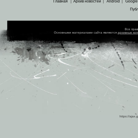
Главная
|
Архив новостей
|
Android
|
Google
Пуб
Все пра
Основными материалами сайта являются
архивные ко
https://ajax.