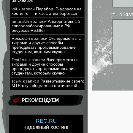
на коленке
v4f
к записи
Перебор IP-адресов на
хостинге — и как с этим бороться
* - обя
amarakin
к записи
Альтернативный
список заблокированных в РФ
ресурсов Re:filter
ResizeOn
к записи
Эксперименты с
тиграми и другие способы
преподавать программирование
студентам, которым скучно
Text2Vid
к записи
Эксперименты с
тиграми и другие способы
преподавать программирование
студентам, которым скучно
всым
к записи
Развёртывание своего
MTProxy Telegram со статистикой
РЕКОМЕНДУЕМ
REG.RU
надежный хостинг