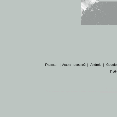
Главная
|
Архив новостей
|
Android
|
Google
Пуб
Все пра
Основными материалами сайта являются
архивные ко