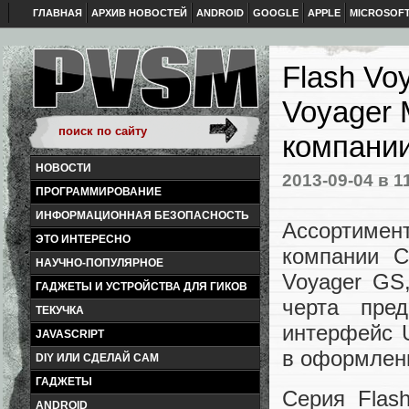
ГЛАВНАЯ
АРХИВ НОВОСТЕЙ
ANDROID
GOOGLE
APPLE
MICROSOF
Flash Vo
Voyager 
компании
НОВОСТИ
2013-09-04
в 1
ПРОГРАММИРОВАНИЕ
ИНФОРМАЦИОННАЯ БЕЗОПАСНОСТЬ
Ассортиме
ЭТО ИНТЕРЕСНО
компании C
НАУЧНО-ПОПУЛЯРНОЕ
Voyager GS,
ГАДЖЕТЫ И УСТРОЙСТВА ДЛЯ ГИКОВ
черта пре
ТЕКУЧКА
интерфейс 
JAVASCRIPT
в оформлени
DIY ИЛИ СДЕЛАЙ САМ
ГАДЖЕТЫ
Серия Flas
ANDROID