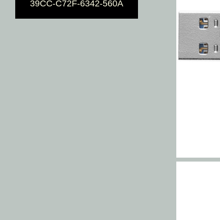
39CC-C72F-6342-560A