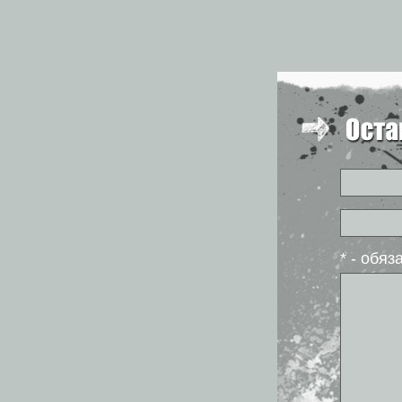
* - обя