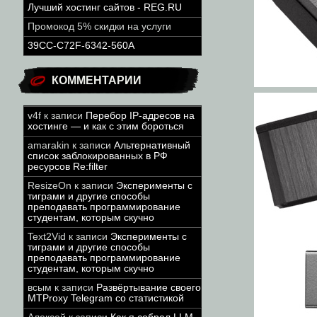
Лучший хостинг сайтов - REG.RU
Промокод 5% скидки на услуги
39CC-C72F-6342-560A
КОММЕНТАРИИ
v4f
к записи
Перебор IP-адресов на
хостинге — и как с этим бороться
amarakin
к записи
Альтернативный
список заблокированных в РФ
ресурсов Re:filter
ResizeOn
к записи
Эксперименты с
тиграми и другие способы
преподавать программирование
студентам, которым скучно
Text2Vid
к записи
Эксперименты с
тиграми и другие способы
преподавать программирование
студентам, которым скучно
всым
к записи
Развёртывание своего
MTProxy Telegram со статистикой