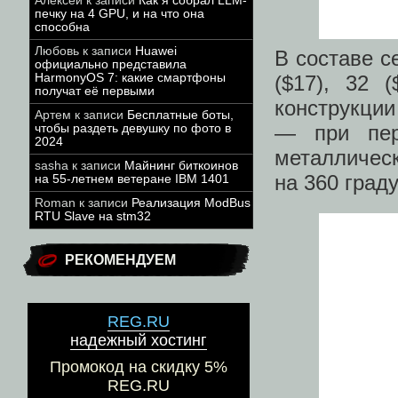
Алексей
к записи
Как я собрал LLM-
печку на 4 GPU, и на что она
способна
Любовь
к записи
Huawei
В составе с
официально представила
HarmonyOS 7: какие смартфоны
($17), 32 
получат её первыми
конструкции
Артем
к записи
Бесплатные боты,
— при пер
чтобы раздеть девушку по фото в
2024
металлическ
sasha
к записи
Майнинг биткоинов
на 360 граду
на 55-летнем ветеране IBM 1401
Roman
к записи
Реализация ModBus
RTU Slave на stm32
РЕКОМЕНДУЕМ
REG.RU
надежный хостинг
Промокод на скидку 5%
REG.RU