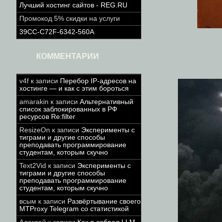
Лучший хостинг сайтов - REG.RU
Промокод 5% скидки на услуги
39CC-C72F-6342-560A
КОММЕНТАРИИ
v4f
к записи
Перебор IP-адресов на
хостинге — и как с этим бороться
amarakin
к записи
Альтернативный
список заблокированных в РФ
ресурсов Re:filter
ResizeOn
к записи
Эксперименты с
тиграми и другие способы
преподавать программирование
студентам, которым скучно
Text2Vid
к записи
Эксперименты с
тиграми и другие способы
преподавать программирование
студентам, которым скучно
всым
к записи
Развёртывание своего
MTProxy Telegram со статистикой