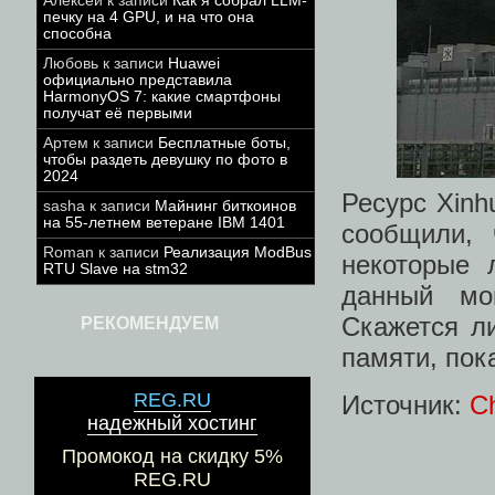
Алексей
к записи
Как я собрал LLM-
печку на 4 GPU, и на что она
способна
Любовь
к записи
Huawei
официально представила
HarmonyOS 7: какие смартфоны
получат её первыми
Артем
к записи
Бесплатные боты,
чтобы раздеть девушку по фото в
2024
Ресурс Xinh
sasha
к записи
Майнинг биткоинов
на 55-летнем ветеране IBM 1401
сообщили, 
Roman
к записи
Реализация ModBus
некоторые 
RTU Slave на stm32
данный мо
Скажется л
РЕКОМЕНДУЕМ
памяти, пок
REG.RU
Источник:
Ch
надежный хостинг
Промокод на скидку 5%
REG.RU