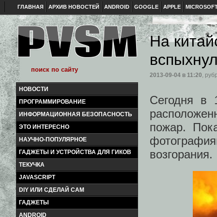
ГЛАВНАЯ
АРХИВ НОВОСТЕЙ
ANDROID
GOOGLE
APPLE
MICROSOF
На китай
вспыхнул
2013-09-04
в 11:20
, руб
НОВОСТИ
Сегодня в 
ПРОГРАММИРОВАНИЕ
расположен
ИНФОРМАЦИОННАЯ БЕЗОПАСНОСТЬ
пожар. Пок
ЭТО ИНТЕРЕСНО
фотограф
НАУЧНО-ПОПУЛЯРНОЕ
возгорания.
ГАДЖЕТЫ И УСТРОЙСТВА ДЛЯ ГИКОВ
ТЕКУЧКА
JAVASCRIPT
DIY ИЛИ СДЕЛАЙ САМ
ГАДЖЕТЫ
ANDROID