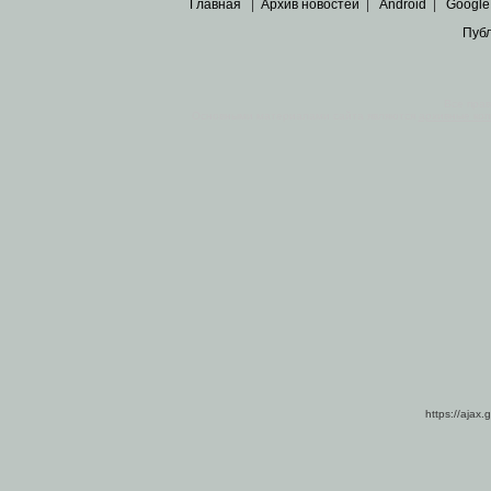
Главная
|
Архив новостей
|
Android
|
Google
Пуб
Все пра
Основными материалами сайта являются
архивные ко
https://ajax.