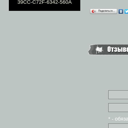
39CC-C72F-6342-560A
Поделиться…
* - обя