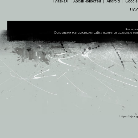
Главная
|
Архив новостей
|
Android
|
Google
Пуб
Все пра
Основными материалами сайта являются
архивные ко
https://ajax.