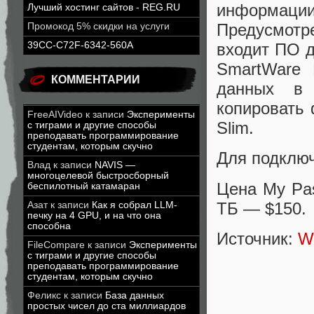
информации
Лучший хостинг сайтов - REG.RU
Предусмот
Промокод 5% скидки на услуги
39CC-C72F-6342-560A
входит ПО 
SmartWare 
КОММЕНТАРИИ
данных в 
копировать 
FreeAIVideo
к записи
Эксперименты
Slim.
с тиграми и другие способы
преподавать программирование
студентам, которым скучно
Для подключ
Влад
к записи
NAVIS —
многоцелевой быстросборный
Цена My Pas
беспилотный катамаран
ТБ — $150.
Азат
к записи
Как я собрал LLM-
печку на 4 GPU, и на что она
способна
Источник:
W
FileCompare
к записи
Эксперименты
с тиграми и другие способы
преподавать программирование
студентам, которым скучно
Феликс
к записи
База данных
простых чисел до ста миллиардов