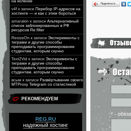
на коленке
Поделиться…
v4f
к записи
Перебор IP-адресов на
хостинге — и как с этим бороться
amarakin
к записи
Альтернативный
список заблокированных в РФ
ресурсов Re:filter
ResizeOn
к записи
Эксперименты с
тиграми и другие способы
преподавать программирование
студентам, которым скучно
Text2Vid
к записи
Эксперименты с
тиграми и другие способы
преподавать программирование
студентам, которым скучно
всым
к записи
Развёртывание своего
MTProxy Telegram со статистикой
РЕКОМЕНДУЕМ
* - обя
REG.RU
надежный хостинг