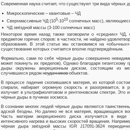
Современная наука считает, что существуют три вида чёрных д
Микроскопические – квантовые – ЧД
5
10
Сверхмассивные ЧД (10
-10
солнечных масс), являющиеся
ЧД звёздной массы (3-100 солнечных масс)
Некоторое время назад также заговорили о «средних» ЧД, 
предметом горячих споров: в частности, не найдено удовлетво
образования. В этой статье мы остановимся на «обычных»
существование которых считается вполне подтверждённым.
Формально, сами по себе чёрные дыры совершенно невидимы 
может покинуть их пределов). Однако благодаря гигантскому
дыры окружены аккреционным диском, состоящим из ме
случившихся рядом
неудачников
объектов.
В процессе падения скопившаяся материя, из которой состои
спирали, набирает огромную скорость и разогревается, в 
излучает в ультрафиолетовом и рентгеновском спектре. Это 
чёрные дыры в пучинах космоса.
В сознании многих людей чёрные дыры являются таинственн
адской бездны. Но далеко не вся материя, вращающаяся во
Часть материи аккреционного диска излучается в виде 
интенсивного нагрева и высоких скоростей вращения. Например
чёрная дыра звёздной массы IGR J17091-3624 периодиче