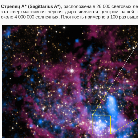
Стрелец А* (Sagittarius A*)
, расположена в 26 000 световых л
эта сверхмассивная чёрная дыра является центром нашей 
около 4 000 000 солнечных. Плотность примерно в 100 раз выш