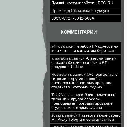
Лучший хостинг сайтов - REG.RU
Промокод 5% скидки на услуги
39CC-C72F-6342-560A
КОММЕНТАРИИ
v4f
к записи
Перебор IP-адресов на
хостинге — и как с этим бороться
amarakin
к записи
Альтернативный
список заблокированных в РФ
ресурсов Re:filter
ResizeOn
к записи
Эксперименты с
тиграми и другие способы
преподавать программирование
студентам, которым скучно
Text2Vid
к записи
Эксперименты с
тиграми и другие способы
преподавать программирование
студентам, которым скучно
всым
к записи
Развёртывание своего
MTProxy Telegram со статистикой