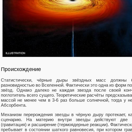
Происхождение
Статистически, чёрные дыры звёздных масс должны б
разновидностью во Вселенной. Фактически это одна из форм 
звёзд. Однако далеко не каждая звезда после своей кон
поглотитель всего сущего. Теоретические расчёты предсказыва
массой не менее чем в 3-6 раз больше солнечной, тогда у н
Абсорбента.
Механизм перерождения звезды в чёрную дыру протекает, к
сценарию. На материю внутри звезды действуют две р
(гравитация) и расширение (термоядерные реакции). Фактическ
пребывает в состоянии шаткого равновесия, при котором гра