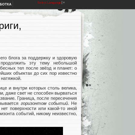
Select Language
▼
АБОТКА
риги,
его блога за поддержку и здоровую
 продолжить эту тему небольшой
бесных тел после звёзд и планет: о
ейших объектах до сих пор известно
 натяжкой.
ице и внутри которых столь велика,
и, даже свет не способен вырваться
звание. Граница, после пересечения
азывается
горизонтом событий
. Не
 нет поверхности или какой-то иной
изонта событий, никому неизвестно,