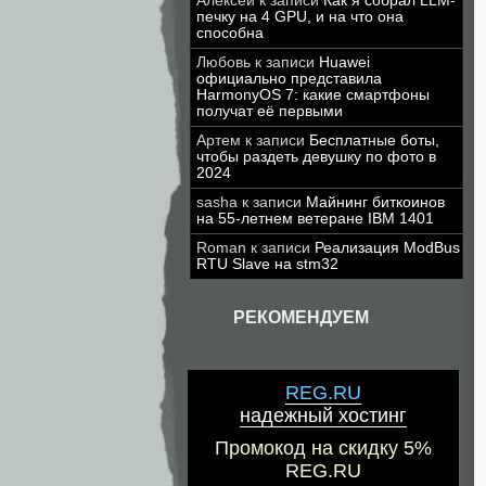
Алексей
к записи
Как я собрал LLM-
печку на 4 GPU, и на что она
способна
Любовь
к записи
Huawei
официально представила
HarmonyOS 7: какие смартфоны
получат её первыми
Артем
к записи
Бесплатные боты,
чтобы раздеть девушку по фото в
2024
sasha
к записи
Майнинг биткоинов
на 55-летнем ветеране IBM 1401
Roman
к записи
Реализация ModBus
RTU Slave на stm32
РЕКОМЕНДУЕМ
REG.RU
надежный хостинг
Промокод на скидку 5%
REG.RU