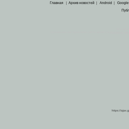
Главная
|
Архив новостей
|
Android
|
Google
Пуб
Все пра
Основными материалами сайта являются
архивные ко
https://ajax.