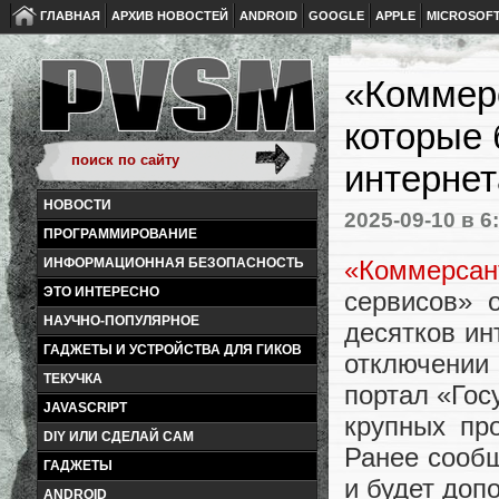
ГЛАВНАЯ
АРХИВ НОВОСТЕЙ
ANDROID
GOOGLE
APPLE
MICROSOF
«Коммер
которые 
интернет
НОВОСТИ
2025-09-10
в 6
ПРОГРАММИРОВАНИЕ
«Коммерсан
ИНФОРМАЦИОННАЯ БЕЗОПАСНОСТЬ
ЭТО ИНТЕРЕСНО
сервисов» 
НАУЧНО-ПОПУЛЯРНОЕ
десятков ин
ГАДЖЕТЫ И УСТРОЙСТВА ДЛЯ ГИКОВ
отключении 
ТЕКУЧКА
портал «Гос
JAVASCRIPT
крупных пр
DIY ИЛИ СДЕЛАЙ САМ
Ранее сообщ
ГАДЖЕТЫ
и будет доп
ANDROID