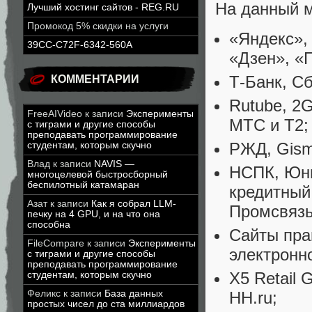
На данный м
Лучший хостинг сайтов - REG.RU
Промокод 5% скидки на услуги
«Яндекс», 
39CC-C72F-6342-560A
«Дзен», «Г
Т-Банк, С
КОММЕНТАРИИ
Rutube, 2
FreeAIVideo
к записи
Эксперименты
МТС и Т2;
с тиграми и другие способы
преподавать программирование
РЖД, Gism
студентам, которым скучно
Влад
к записи
NAVIS —
НСПК, Юни
многоцелевой быстросборный
беспилотный катамаран
кредитный
Азат
к записи
Как я собрал LLM-
Промсвязь
печку на 4 GPU, и на что она
способна
Сайты пра
FileCompare
к записи
Эксперименты
электронн
с тиграми и другие способы
преподавать программирование
X5 Retail
студентам, которым скучно
HH.ru;
Феликс
к записи
База данных
простых чисел до ста миллиардов