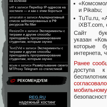
на коленке
«Комсомол
v4f
к записи
Перебор IP-адресов на
и Pikabu;
хостинге — и как с этим бороться
TuTu.ru, «
amarakin
к записи
Альтернативный
список заблокированных в РФ
iXBT.com,
ресурсов Re:filter
ResizeOn
к записи
Эксперименты с
Сайт бук
тиграми и другие способы
указан «Ко
преподавать программирование
студентам, которым скучно
которые б
Text2Vid
к записи
Эксперименты с
интернета, 
тиграми и другие способы
преподавать программирование
студентам, которым скучно
Ранее сооб
всым
к записи
Развёртывание своего
доступа к
MTProxy Telegram со статистикой
беспилотни
РЕКОМЕНДУЕМ
согласова
мобильному
безопасност
REG.RU
надежный хостинг