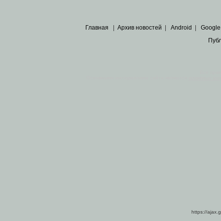
Главная
|
Архив новостей
|
Android
|
Google
Пуб
Все пра
Основными материалами сайта являются
архивные ко
https://ajax.