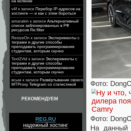
на коленке
v4f
к записи
Перебор IP-адресов на
хостинге — и как с этим бороться
amarakin
к записи
Альтернативный
список заблокированных в РФ
ресурсов Re:filter
ResizeOn
к записи
Эксперименты с
тиграми и другие способы
преподавать программирование
студентам, которым скучно
Text2Vid
к записи
Эксперименты с
тиграми и другие способы
преподавать программирование
студентам, которым скучно
всым
к записи
Развёртывание своего
Фото: DongC
MTProxy Telegram со статистикой
РЕКОМЕНДУЕМ
Фото: DongC
REG.RU
надежный хостинг
На данный 