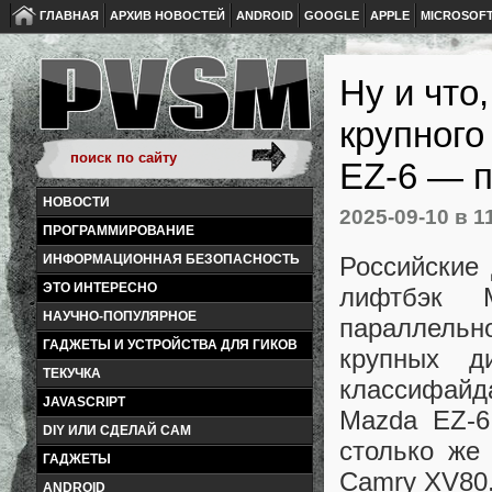
ГЛАВНАЯ
АРХИВ НОВОСТЕЙ
ANDROID
GOOGLE
APPLE
MICROSOF
Ну и что
крупного
EZ-6 — п
НОВОСТИ
2025-09-10
в 1
ПРОГРАММИРОВАНИЕ
Российские
ИНФОРМАЦИОННАЯ БЕЗОПАСНОСТЬ
ЭТО ИНТЕРЕСНО
лифтбэк 
НАУЧНО-ПОПУЛЯРНОЕ
параллельн
ГАДЖЕТЫ И УСТРОЙСТВА ДЛЯ ГИКОВ
крупных д
ТЕКУЧКА
классифайд
JAVASCRIPT
Mazda EZ-6
DIY ИЛИ СДЕЛАЙ САМ
столько же
ГАДЖЕТЫ
Camry XV80
ANDROID