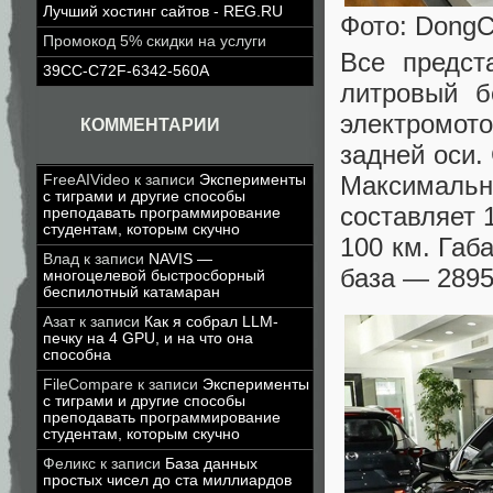
Лучший хостинг сайтов - REG.RU
Фото: DongC
Промокод 5% скидки на услуги
Все предст
39CC-C72F-6342-560A
литровый б
электромот
КОММЕНТАРИИ
задней оси.
Максимальн
FreeAIVideo
к записи
Эксперименты
с тиграми и другие способы
составляет 
преподавать программирование
студентам, которым скучно
100 км. Габ
Влад
к записи
NAVIS —
база — 2895
многоцелевой быстросборный
беспилотный катамаран
Азат
к записи
Как я собрал LLM-
печку на 4 GPU, и на что она
способна
FileCompare
к записи
Эксперименты
с тиграми и другие способы
преподавать программирование
студентам, которым скучно
Феликс
к записи
База данных
простых чисел до ста миллиардов