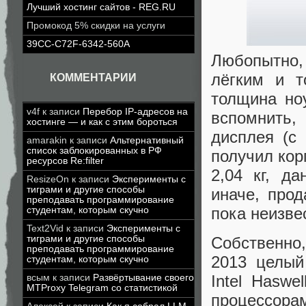
Лучший хостинг сайтов - REG.RU
Промокод 5% скидки на услуги
39CC-C72F-6342-560A
Любопытно
лёгким и т
КОММЕНТАРИИ
толщина ноу
v4f
к записи
Перебор IP-адресов на
вспомнить
хостинге — и как с этим бороться
дисплея (с
amarakin
к записи
Альтернативный
список заблокированных в РФ
получил кор
ресурсов Re:filter
2,04 кг, д
ResizeOn
к записи
Эксперименты с
тиграми и другие способы
иначе, про
преподавать программирование
пока неизве
студентам, которым скучно
Text2Vid
к записи
Эксперименты с
тиграми и другие способы
Собственно
преподавать программирование
2013 целый
студентам, которым скучно
Intel Hasw
всым
к записи
Развёртывание своего
MTProxy Telegram со статистикой
процессорам