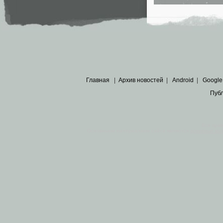
Главная
|
Архив новостей
|
Android
|
Google
Пуб
Все пра
Основными материалами сайта являются
архивные ко