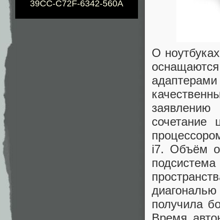
39CC-C72F-6342-560A
О ноутбуках
оснащаютс
адаптерами
качественн
заявлению 
сочетание 
процессоро
i7. Объём о
подсистем
пространст
диагональю
получила бо
Время авто