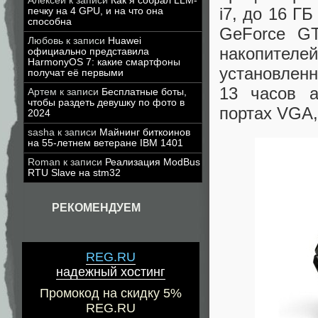
Алексей
к записи
Как я собрал LLM-
i7, до 16 Г
печку на 4 GPU, и на что она
способна
GeForce GT
Любовь
к записи
Huawei
накопител
официально представила
HarmonyOS 7: какие смартфоны
установлен
получат её первыми
13 часов а
Артем
к записи
Бесплатные боты,
чтобы раздеть девушку по фото в
портах VGA, 
2024
sasha
к записи
Майнинг биткоинов
на 55-летнем ветеране IBM 1401
Roman
к записи
Реализация ModBus
RTU Slave на stm32
РЕКОМЕНДУЕМ
REG.RU
надежный хостинг
Промокод на скидку 5%
REG.RU