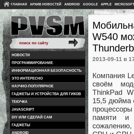
ГЛАВНАЯ
АРХИВ НОВОСТЕЙ
ANDROID
GOOGLE
APPLE
MICROSOF
Мобильна
W540 мо
Thunder
НОВОСТИ
2013-09-11
в 1
ПРОГРАММИРОВАНИЕ
ИНФОРМАЦИОННАЯ БЕЗОПАСНОСТЬ
Компания Le
ЭТО ИНТЕРЕСНО
своём мод
НАУЧНО-ПОПУЛЯРНОЕ
ThinkPad W
ГАДЖЕТЫ И УСТРОЙСТВА ДЛЯ ГИКОВ
15,5 дюйма 
ТЕКУЧКА
процессоры
JAVASCRIPT
памяти и 
DIY ИЛИ СДЕЛАЙ САМ
сожалению,
ГАДЖЕТЫ
ANDROID