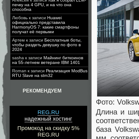
Алексей
к записи
Как я собрал LLM-
печку на 4 GPU, и на что она
способна
Любовь
к записи
Huawei
официально представила
HarmonyOS 7: какие смартфоны
получат её первыми
Артем
к записи
Бесплатные боты,
чтобы раздеть девушку по фото в
2024
sasha
к записи
Майнинг биткоинов
на 55-летнем ветеране IBM 1401
Roman
к записи
Реализация ModBus
RTU Slave на stm32
РЕКОМЕНДУЕМ
Фото: Volks
Длина и ши
REG.RU
надежный хостинг
соответстве
Промокод на скидку 5%
база Volks
REG.RU
мм соответ