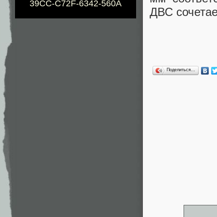
39CC-C72F-6342-560A
ДВС сочетае
Поделиться…