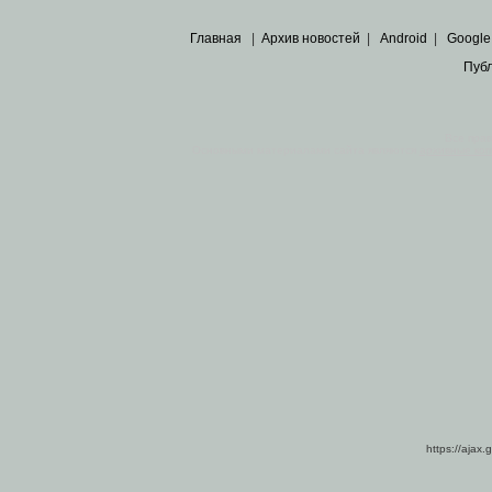
Главная
|
Архив новостей
|
Android
|
Google
Пуб
Все пра
Основными материалами сайта являются
архивные ко
https://ajax.