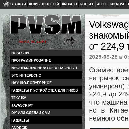
ГЛАВНАЯ
АРХИВ НОВОСТЕЙ
ANDROID
GOOGLE
APPLE
MICROSOF
Volkswag
знакомый
от 224,9
НОВОСТИ
2025-09-28
в 0
ПРОГРАММИРОВАНИЕ
Совместное
ИНФОРМАЦИОННАЯ БЕЗОПАСНОСТЬ
ЭТО ИНТЕРЕСНО
на рынок с
НАУЧНО-ПОПУЛЯРНОЕ
универсал)
ГАДЖЕТЫ И УСТРОЙСТВА ДЛЯ ГИКОВ
224,9 до 24
ТЕКУЧКА
что машина 
JAVASCRIPT
но в Китае
DIY ИЛИ СДЕЛАЙ САМ
немного обн
ГАДЖЕТЫ
ANDROID