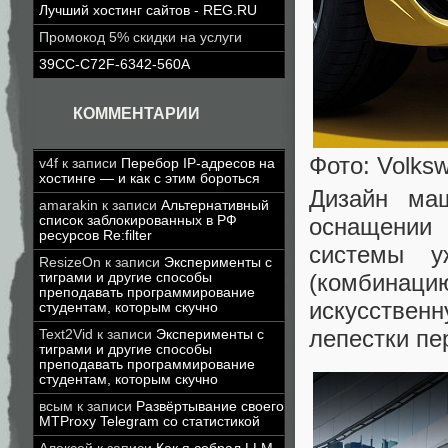
Лучший хостинг сайтов - REG.RU
Промокод 5% скидки на услуги
39CC-C72F-6342-560A
КОММЕНТАРИИ
Фото: Volks
v4f
к записи
Перебор IP-адресов на
хостинге — и как с этим бороться
Дизайн ма
amarakin
к записи
Альтернативный
оснащении 
список заблокированных в РФ
ресурсов Re:filter
системы у
ResizeOn
к записи
Эксперименты с
(комбинацию
тиграми и другие способы
преподавать программирование
искусствен
студентам, которым скучно
лепестки пе
Text2Vid
к записи
Эксперименты с
тиграми и другие способы
преподавать программирование
студентам, которым скучно
всым
к записи
Развёртывание своего
MTProxy Telegram со статистикой