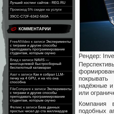
Лучший хостинг сайтов - REG.RU
Промокод 5% скидки на услуги
39CC-C72F-6342-560A
КОММЕНТАРИИ
FreeAIVideo
к записи
Эксперименты
с тиграми и другие способы
преподавать программирование
студентам, которым скучно
Рендер: Inve
Влад
к записи
NAVIS —
Перспект
многоцелевой быстросборный
беспилотный катамаран
формирован
Азат
к записи
Как я собрал LLM-
покрывать
печку на 4 GPU, и на что она
способна
надёжные и
FileCompare
к записи
Эксперименты
или огранич
с тиграми и другие способы
преподавать программирование
студентам, которым скучно
Компания 
Феликс
к записи
База данных
подобных а
простых чисел до ста миллиардов