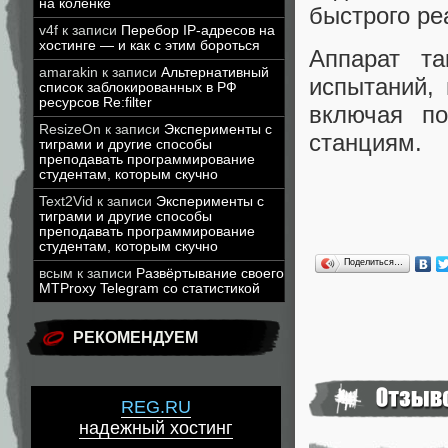
на коленке
быстрого ре
v4f
к записи
Перебор IP-адресов на
хостинге — и как с этим бороться
Аппарат та
amarakin
к записи
Альтернативный
испытаний,
список заблокированных в РФ
ресурсов Re:filter
включая по
ResizeOn
к записи
Эксперименты с
станциям.
тиграми и другие способы
преподавать программирование
студентам, которым скучно
Text2Vid
к записи
Эксперименты с
тиграми и другие способы
преподавать программирование
студентам, которым скучно
Поделиться…
всым
к записи
Развёртывание своего
MTProxy Telegram со статистикой
РЕКОМЕНДУЕМ
REG.RU
надежный хостинг