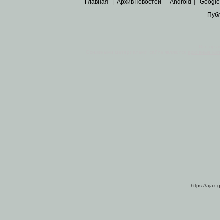
Главная
|
Архив новостей
|
Android
|
Google
Пуб
Все пра
Основными материалами сайта являются
архивные ко
https://ajax.