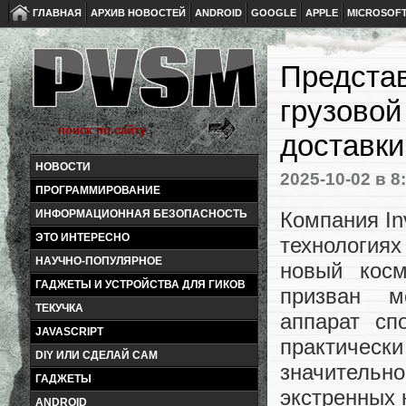
ГЛАВНАЯ
АРХИВ НОВОСТЕЙ
ANDROID
GOOGLE
APPLE
MICROSOF
Представ
грузовой
доставки
НОВОСТИ
2025-10-02
в 8
ПРОГРАММИРОВАНИЕ
Компания In
ИНФОРМАЦИОННАЯ БЕЗОПАСНОСТЬ
ЭТО ИНТЕРЕСНО
технология
НАУЧНО-ПОПУЛЯРНОЕ
новый косм
ГАДЖЕТЫ И УСТРОЙСТВА ДЛЯ ГИКОВ
призван м
ТЕКУЧКА
аппарат сп
JAVASCRIPT
практическ
DIY ИЛИ СДЕЛАЙ САМ
значительн
ГАДЖЕТЫ
экстренных 
ANDROID