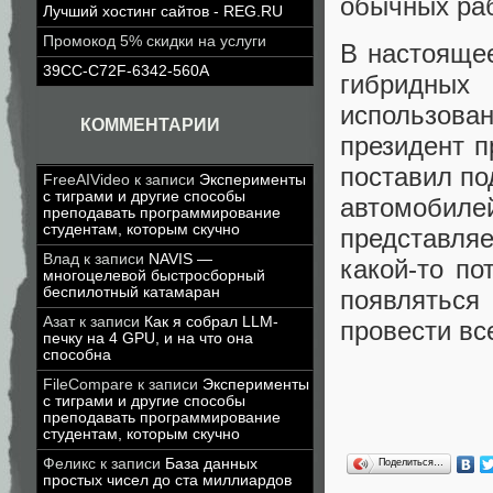
обычных раб
Лучший хостинг сайтов - REG.RU
Промокод 5% скидки на услуги
В настоящее
39CC-C72F-6342-560A
гибридных
использова
КОММЕНТАРИИ
президент 
поставил по
FreeAIVideo
к записи
Эксперименты
с тиграми и другие способы
автомобил
преподавать программирование
студентам, которым скучно
представляе
Влад
к записи
NAVIS —
какой-то по
многоцелевой быстросборный
беспилотный катамаран
появляться
Азат
к записи
Как я собрал LLM-
провести вс
печку на 4 GPU, и на что она
способна
FileCompare
к записи
Эксперименты
с тиграми и другие способы
преподавать программирование
студентам, которым скучно
Феликс
к записи
База данных
Поделиться…
простых чисел до ста миллиардов