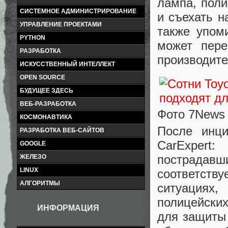
лампа, поли
СИСТЕМНОЕ АДМИНИСТРИРОВАНИЕ
и съехать н
УПРАВЛЕНИЕ ПРОЕКТАМИ
также упом
PYTHON
может пере
РАЗРАБОТКА
производит
ИСКУССТВЕННЫЙ ИНТЕЛЛЕКТ
OPEN SOURCE
БУДУЩЕЕ ЗДЕСЬ
ВЕБ-РАЗРАБОТКА
Фото 7News
КОСМОНАВТИКА
После инци
РАЗРАБОТКА ВЕБ-САЙТОВ
CarExpert
GOOGLE
пострада
ЖЕЛЕЗО
LINUX
соответству
АЛГОРИТМЫ
ситуациях,
полицейски
ИНФОРМАЦИЯ
для защиты 