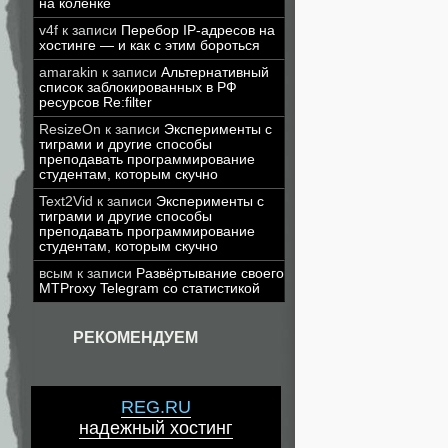
на коленке
v4f
к записи
Перебор IP-адресов на
хостинге — и как с этим бороться
amarakin
к записи
Альтернативный
список заблокированных в РФ
ресурсов Re:filter
ResizeOn
к записи
Эксперименты с
тиграми и другие способы
преподавать программирование
студентам, которым скучно
Text2Vid
к записи
Эксперименты с
тиграми и другие способы
преподавать программирование
студентам, которым скучно
всым
к записи
Развёртывание своего
MTProxy Telegram со статистикой
РЕКОМЕНДУЕМ
REG.RU
надежный хостинг