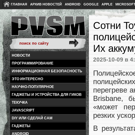
ГЛАВНАЯ
АРХИВ НОВОСТЕЙ
ANDROID
GOOGLE
APPLE
MICROSOF
Сотни To
полицейс
Их аккум
НОВОСТИ
2025-10-09
в 4
ПРОГРАММИРОВАНИЕ
Полицейск
ИНФОРМАЦИОННАЯ БЕЗОПАСНОСТЬ
ЭТО ИНТЕРЕСНО
полицейск
НАУЧНО-ПОПУЛЯРНОЕ
перегреве а
ГАДЖЕТЫ И УСТРОЙСТВА ДЛЯ ГИКОВ
Brisbane, 
ТЕКУЧКА
«может пер
JAVASCRIPT
резких уско
DIY ИЛИ СДЕЛАЙ САМ
ГАДЖЕТЫ
В результат
ANDROID