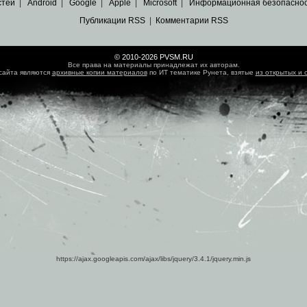
стей
|
Android
|
Google
|
Apple
|
Microsoft
|
Информационная безопасно
Публикации RSS
|
Комментарии RSS
© 2010-2026 PVSM.RU
Все права на материалы принадлежат их авторам.
сайта являются
архивные копии материалов
по ИТ тематике Рунета, взятые
из открытых и 
https://ajax.googleapis.com/ajax/libs/jquery/3.4.1/jquery.min.js