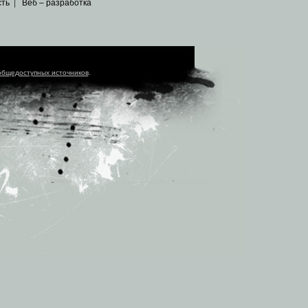
сть
|
Веб – разработка
общедоступных источников
.