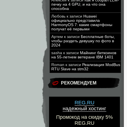
Алексей
к записи
Как я собрал LLM-
печку на 4 GPU, и на что она
способна
Любовь
к записи
Huawei
официально представила
HarmonyOS 7: какие смартфоны
получат её первыми
Артем
к записи
Бесплатные боты,
чтобы раздеть девушку по фото в
2024
sasha
к записи
Майнинг биткоинов
на 55-летнем ветеране IBM 1401
Roman
к записи
Реализация ModBus
RTU Slave на stm32
РЕКОМЕНДУЕМ
REG.RU
надежный хостинг
Промокод на скидку 5%
REG.RU