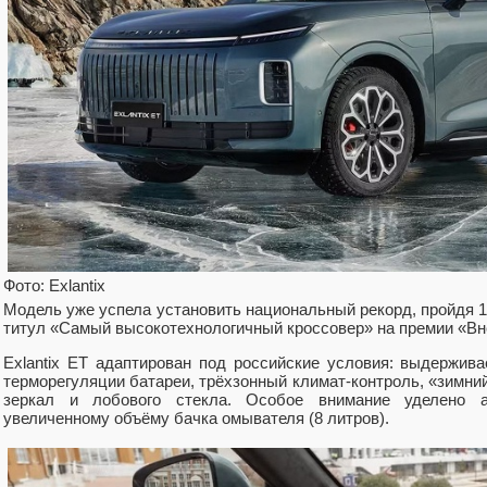
Фото: Exlantix
Модель уже успела установить национальный рекорд, пройдя 13
титул «Самый высокотехнологичный кроссовер» на премии «Вн
Exlantix ET адаптирован под российские условия: выдержива
терморегуляции батареи, трёхзонный климат-контроль, «зимний
зеркал и лобового стекла. Особое внимание уделено а
увеличенному объёму бачка омывателя (8 литров).