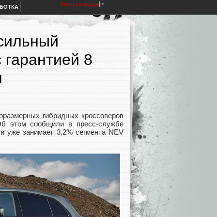
Select Language
▼
АБОТКА
-сильный
с гарантией 8
н
норазмерных гибридных кроссоверов
 Об этом сообщили в пресс-службе
 и уже занимает 3,2% сегмента NEV