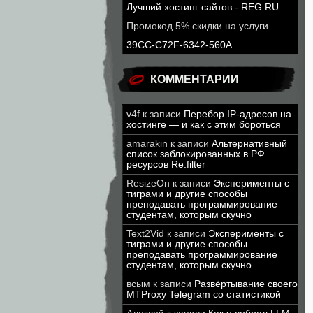
Лучший хостинг сайтов - REG.RU
Промокод 5% скидки на услуги
39CC-C72F-6342-560A
КОММЕНТАРИИ
v4f
к записи
Перебор IP-адресов на
хостинге — и как с этим бороться
amarakin
к записи
Альтернативный
список заблокированных в РФ
ресурсов Re:filter
ResizeOn
к записи
Эксперименты с
тиграми и другие способы
преподавать программирование
студентам, которым скучно
Text2Vid
к записи
Эксперименты с
тиграми и другие способы
преподавать программирование
студентам, которым скучно
всым
к записи
Развёртывание своего
MTProxy Telegram со статистикой