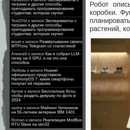
Робот опис
тиграми и другие способы
преподавать программирование
коробки. Ф
студентам, которым скучно
планироват
Text2Vid
к записи
Эксперименты с
тиграми и другие способы
растений, к
преподавать программирование
студентам, которым скучно
всым
к записи
Развёртывание своего
MTProxy Telegram со статистикой
Алексей
к записи
Как я собрал LLM-
печку на 4 GPU, и на что она
способна
Любовь
к записи
Huawei
официально представила
HarmonyOS 7: какие смартфоны
получат её первыми
Артем
к записи
Бесплатные боты,
чтобы раздеть девушку по фото в
2024
sasha
к записи
Майнинг биткоинов
на 55-летнем ветеране IBM 1401
Roman
к записи
Реализация ModBus
RTU Slave на stm32