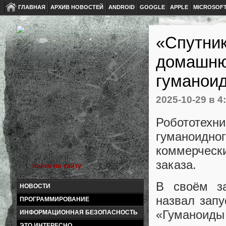
ГЛАВНАЯ
АРХИВ НОВОСТЕЙ
ANDROID
GOOGLE
APPLE
MICROSOF
«Спутник
домашню
гуманоид
2025-10-29
в 4
Робототех
гуманоидн
коммерческ
заказа.
В своём за
НОВОСТИ
назвал зап
ПРОГРАММИРОВАНИЕ
«Гуманоиды
ИНФОРМАЦИОННАЯ БЕЗОПАСНОСТЬ
ЭТО ИНТЕРЕСНО