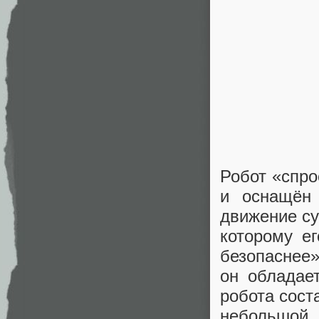
Робот «спро
и оснащён
движение су
которому ег
безопаснее»
он обладае
робота сост
небольшой