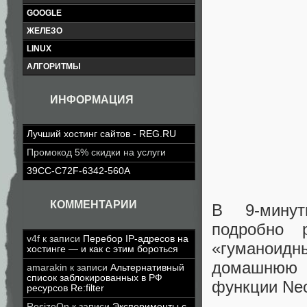
GOOGLE
ЖЕЛЕЗО
LINUX
АЛГОРИТМЫ
ИНФОРМАЦИЯ
Лучший хостинг сайтов - REG.RU
Промокод 5% скидки на услуги
39CC-C72F-6342-560A
КОММЕНТАРИИ
В 9-минут
подробно 
v4f
к записи
Перебор IP-адресов на
«гуманоид
хостинге — и как с этим бороться
домашнюю ж
amarakin
к записи
Альтернативный
список заблокированных в РФ
функции Ne
ресурсов Re:filter
ResizeOn
к записи
Эксперименты с