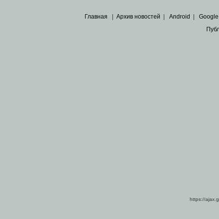
Главная
|
Архив новостей
|
Android
|
Google
Пуб
Все пра
Основными материалами сайта являются
архивные ко
https://ajax.