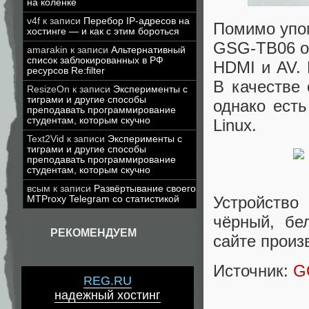
на коленке
v4f
к записи
Перебор IP-адресов на
Помимо упом
хостинге — и как с этим бороться
GSG-TB06 о
amarakin
к записи
Альтернативный
список заблокированных в РФ
HDMI и AV. 
ресурсов Re:filter
В качестве 
ResizeOn
к записи
Эксперименты с
тиграми и другие способы
однако есть
преподавать программирование
студентам, которым скучно
Linux.
Text2Vid
к записи
Эксперименты с
тиграми и другие способы
преподавать программирование
студентам, которым скучно
всым
к записи
Развёртывание своего
Устройство
MTProxy Telegram со статистикой
чёрный, бе
РЕКОМЕНДУЕМ
сайте произ
Источник:
G
REG.RU
надежный хостинг