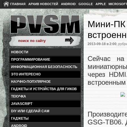
ГЛАВНАЯ
АРХИВ НОВОСТЕЙ
ANDROID
GOOGLE
APPLE
MICROSOF
Мини-ПК
встроенн
2013-09-18
в 2:00
, рубр
НОВОСТИ
Сейчас на
ПРОГРАММИРОВАНИЕ
миниатюрны
ИНФОРМАЦИОННАЯ БЕЗОПАСНОСТЬ
через HDMI
ЭТО ИНТЕРЕСНО
встроенным 
НАУЧНО-ПОПУЛЯРНОЕ
ГАДЖЕТЫ И УСТРОЙСТВА ДЛЯ ГИКОВ
ТЕКУЧКА
JAVASCRIPT
DIY ИЛИ СДЕЛАЙ САМ
Производит
ГАДЖЕТЫ
GSG-TB06. Д
ANDROID