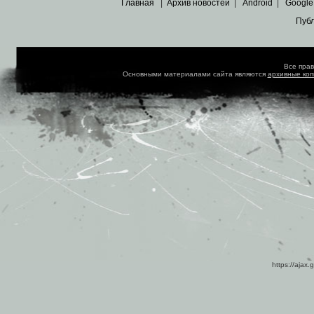
Главная
|
Архив новостей
|
Android
|
Google
Пуб
Все пра
Основными материалами сайта являются
архивные ко
https://ajax.