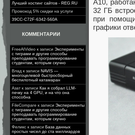
A10, работа
Лучший хостинг сайтов - REG.RU
32 ГБ встр
Промокод 5% скидки на услуги
при помощи
39CC-C72F-6342-560A
графики отве
КОММЕНТАРИИ
FreeAIVideo
к записи
Эксперименты
с тиграми и другие способы
преподавать программирование
студентам, которым скучно
Влад
к записи
NAVIS —
многоцелевой быстросборный
беспилотный катамаран
Азат
к записи
Как я собрал LLM-
печку на 4 GPU, и на что она
способна
FileCompare
к записи
Эксперименты
с тиграми и другие способы
преподавать программирование
студентам, которым скучно
Феликс
к записи
База данных
простых чисел до ста миллиардов