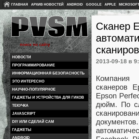
ГЛАВНАЯ
АРХИВ НОВОСТЕЙ
ANDROID
GOOGLE
APPLE
MICROSOF
Сканер E
автомати
сканиров
НОВОСТИ
2013-09-18
в 9
ПРОГРАММИРОВАНИЕ
ИНФОРМАЦИОННАЯ БЕЗОПАСНОСТЬ
Компания 
ЭТО ИНТЕРЕСНО
сканеров E
НАУЧНО-ПОПУЛЯРНОЕ
Epson Perfe
ГАДЖЕТЫ И УСТРОЙСТВА ДЛЯ ГИКОВ
дюйм. По с
ТЕКУЧКА
сканировани
JAVASCRIPT
документов
DIY ИЛИ СДЕЛАЙ САМ
автоматич
ГАДЖЕТЫ
ANDROID