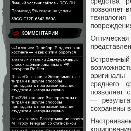
средства р
Лучший хостинг сайтов - REG.RU
позволяет в
Промокод 5% скидки на услуги
технология
39CC-C72F-6342-560A
повреждени
КОММЕНТАРИИ
Оптическая
представлен
v4f
к записи
Перебор IP-адресов на
хостинге — и как с этим бороться
Встроенны
amarakin
к записи
Альтернативный
список заблокированных в РФ
возможнос
ресурсов Re:filter
оригиналы
ResizeOn
к записи
Эксперименты с
тиграми и другие способы
среднего 
преподавать программирование
студентам, которым скучно
позволяет 
Text2Vid
к записи
Эксперименты с
— результа
тиграми и другие способы
сохранены в
преподавать программирование
студентам, которым скучно
всым
к записи
Развёртывание своего
Настраива
MTProxy Telegram со статистикой
копирования