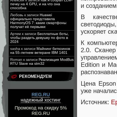
Алексей
к записи
Как я собрал LLM-
и созданием
печку на 4 GPU, и на что она
способна
Любовь
к записи
Huawei
В качеств
официально представила
светодиоды
HarmonyOS 7: какие смартфоны
получат её первыми
ускоряет ск
Артем
к записи
Бесплатные боты,
чтобы раздеть девушку по фото в
К компьюте
2024
2.0. Скане
sasha
к записи
Майнинг биткоинов
на 55-летнем ветеране IBM 1401
управлением
Roman
к записи
Реализация ModBus
Edition и M
RTU Slave на stm32
распознаван
РЕКОМЕНДУЕМ
Цена Epson
уже началис
REG.RU
надежный хостинг
Источник:
E
Промокод на скидку 5%
REG.RU