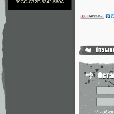
39CC-C72F-6342-560A
Поделиться…
* - обя