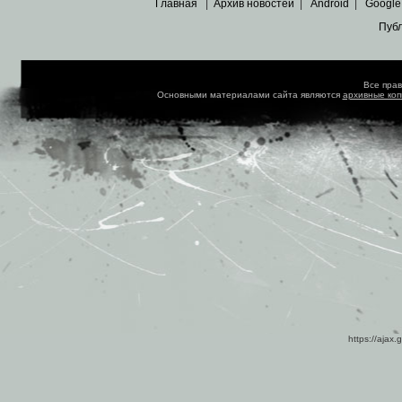
Главная
|
Архив новостей
|
Android
|
Google
Пуб
Все пра
Основными материалами сайта являются
архивные ко
https://ajax.