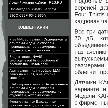
Подобным о
Лучший хостинг сайтов - REG.RU
версией да
Промокод 5% скидки на услуги
Four Thirds
39CC-C72F-6342-560A
кадровая час
КОММЕНТАРИИ
Все три дат
70 дБ, ко
FreeAIVideo
к записи
Эксперименты
с тиграми и другие способы
объединени
преподавать программирование
студентам, которым скучно
назначени
Влад
к записи
NAVIS —
выпускаем
многоцелевой быстросборный
размерами 
беспилотный катамаран
Азат
к записи
Как я собрал LLM-
облегчит пр
печку на 4 GPU, и на что она
способна
Датчики KA
FileCompare
к записи
Эксперименты
варианте и
с тиграми и другие способы
преподавать программирование
Модели KAI-
студентам, которым скучно
с фирменным
Феликс
к записи
База данных
простых чисел до ста миллиардов