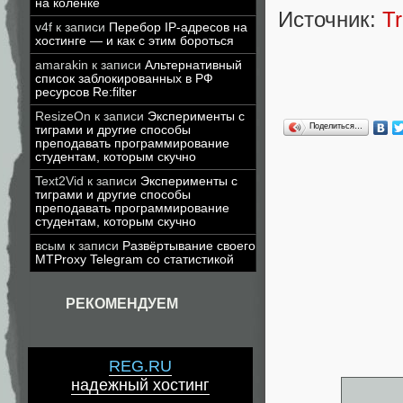
на коленке
Источник:
T
v4f
к записи
Перебор IP-адресов на
хостинге — и как с этим бороться
amarakin
к записи
Альтернативный
список заблокированных в РФ
ресурсов Re:filter
ResizeOn
к записи
Эксперименты с
Поделиться…
тиграми и другие способы
преподавать программирование
студентам, которым скучно
Text2Vid
к записи
Эксперименты с
тиграми и другие способы
преподавать программирование
студентам, которым скучно
всым
к записи
Развёртывание своего
MTProxy Telegram со статистикой
РЕКОМЕНДУЕМ
REG.RU
надежный хостинг