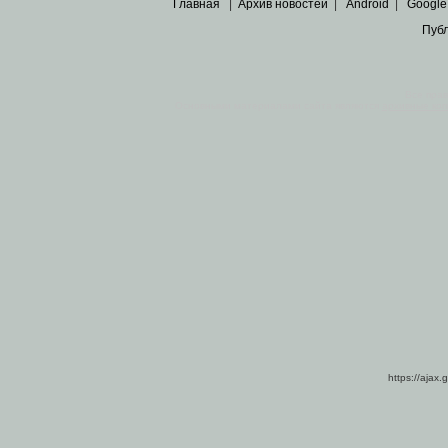
Главная
|
Архив новостей
|
Android
|
Google
Пуб
Все пра
Основными материалами сайта являются
архивные ко
https://ajax.