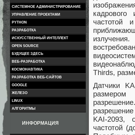
изображени
СИСТЕМНОЕ АДМИНИСТРИРОВАНИЕ
кадрового 
УПРАВЛЕНИЕ ПРОЕКТАМИ
частотой и
PYTHON
приближаю
РАЗРАБОТКА
излучения
ИСКУССТВЕННЫЙ ИНТЕЛЛЕКТ
востребов
OPEN SOURCE
видеоси
БУДУЩЕЕ ЗДЕСЬ
ВЕБ-РАЗРАБОТКА
видеонаблю
КОСМОНАВТИКА
Thirds, раз
РАЗРАБОТКА ВЕБ-САЙТОВ
Датчики KA
GOOGLE
размером
ЖЕЛЕЗО
разрешени
LINUX
АЛГОРИТМЫ
разрешение 
KAI-2093, 
ИНФОРМАЦИЯ
частотой (д