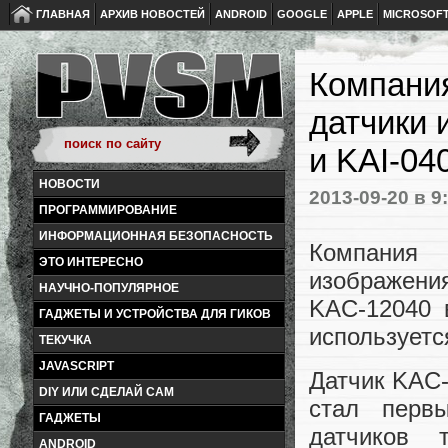
ГЛАВНАЯ
АРХИВ НОВОСТЕЙ
ANDROID
GOOGLE
APPLE
MICROSOF
Компания
датчики 
и KAI-04
НОВОСТИ
2013-09-20
в 9
ПРОГРАММИРОВАНИЕ
ИНФОРМАЦИОННАЯ БЕЗОПАСНОСТЬ
Компания 
ЭТО ИНТЕРЕСНО
изображени
НАУЧНО-ПОПУЛЯРНОЕ
KAC-12040 
ГАДЖЕТЫ И УСТРОЙСТВА ДЛЯ ГИКОВ
используетс
ТЕКУЧКА
JAVASCRIPT
Датчик KAC-
DIY ИЛИ СДЕЛАЙ САМ
стал перв
ГАДЖЕТЫ
датчиков 
ANDROID