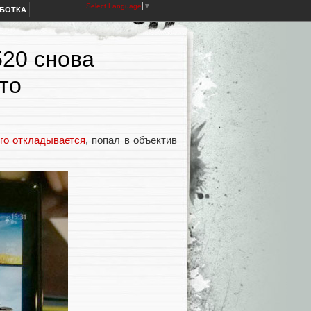
Select Language
▼
АБОТКА
20 снова
то
ого откладывается
, попал в объектив