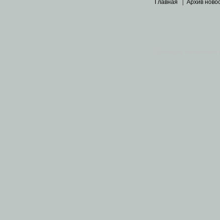
Главная
|
Архив ново
Основными материалами 