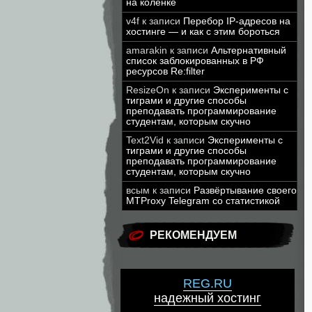
на коленке
v4f
к записи
Перебор IP-адресов на
хостинге — и как с этим бороться
amarakin
к записи
Альтернативный
список заблокированных в РФ
ресурсов Re:filter
ResizeOn
к записи
Эксперименты с
тиграми и другие способы
преподавать программирование
студентам, которым скучно
Text2Vid
к записи
Эксперименты с
тиграми и другие способы
преподавать программирование
студентам, которым скучно
всым
к записи
Развёртывание своего
MTProxy Telegram со статистикой
РЕКОМЕНДУЕМ
REG.RU
надежный хостинг