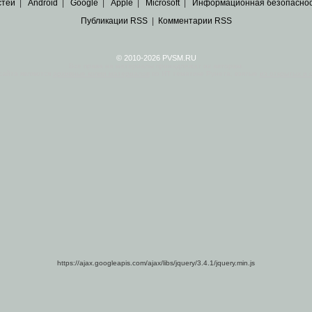
стей
|
Android
|
Google
|
Apple
|
Microsoft
|
Информационная безопасно
Публикации RSS
|
Комментарии RSS
© 2010-2026 PVSM.RU
Все права на материалы принадлежат их авторам.
сайта являются
архивные копии материалов
по ИТ тематике Рунета, взятые
из открытых и 
https://ajax.googleapis.com/ajax/libs/jquery/3.4.1/jquery.min.js