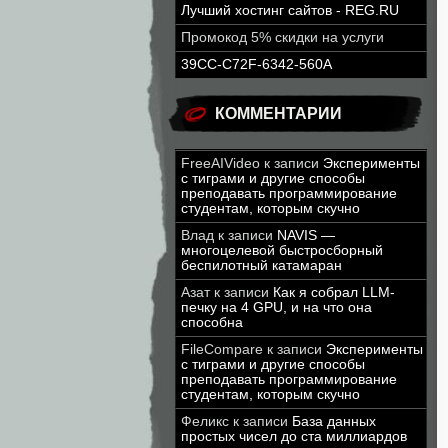
Лучший хостинг сайтов - REG.RU
Промокод 5% скидки на услуги
39CC-C72F-6342-560A
КОММЕНТАРИИ
FreeAIVideo
к записи
Эксперименты
с тиграми и другие способы
преподавать программирование
студентам, которым скучно
Влад
к записи
NAVIS —
многоцелевой быстросборный
беспилотный катамаран
Азат
к записи
Как я собрал LLM-
печку на 4 GPU, и на что она
способна
FileCompare
к записи
Эксперименты
с тиграми и другие способы
преподавать программирование
студентам, которым скучно
Феликс
к записи
База данных
простых чисел до ста миллиардов