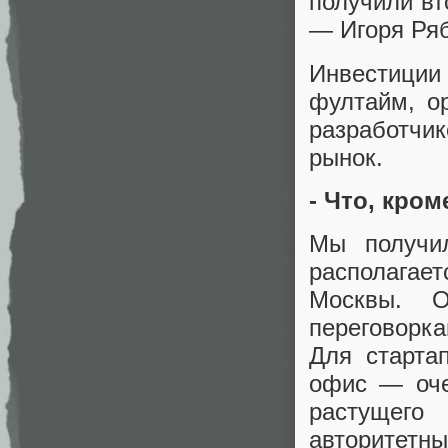
получили вт
— Игоря Рябе
Инвестиции
фултайм, ор
разработчик
рынок.
- Что, кро
Мы получи
располагае
Москвы. О
переговорк
Для старта
офис — оче
растущего
авторитетны