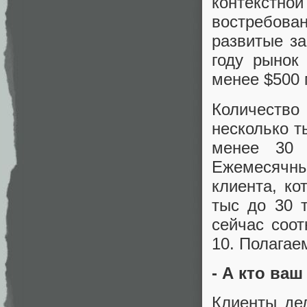
контекстн
востребова
развитые за
году рынок
менее $500 
Количество
несколько т
менее 30 
Ежемесячн
клиента, ко
тыс до 30 
сейчас соо
10. Полагаем
- А кто ваш
Клиенты де