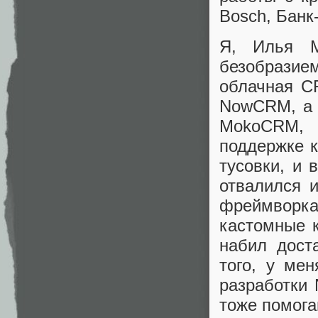
Bosch, Банк
Я, Илья М
безобразие
облачная CR
NowCRM, а 
MokoCRM, 
поддержке к
тусовки, и
отвалился и
фреймворка
кастомные 
набил дост
того, у ме
разработки 
тоже помога