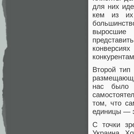
для них ид
кем из их
большинств
выросшие
представить
конверсия
конкурентам
Второй тип
размещающие
нас было 
самостояте
том, что с
единицы — э
С точки зр
Украина. Хо