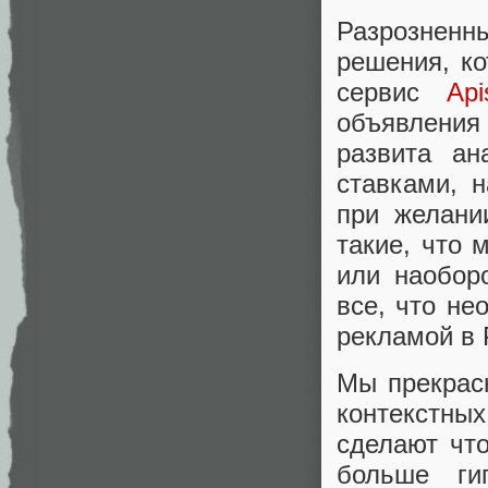
Разрозненн
решения, ко
сервис
Api
объявления
развита ан
ставками, 
при желани
такие, что 
или наобор
все, что не
рекламой в 
Мы прекрасн
контекстны
сделают что
больше ги