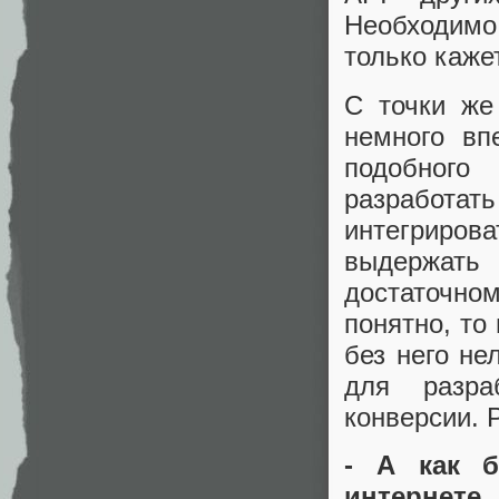
Необходимо 
только каже
С точки же
немного вп
подобного
разработа
интегриро
выдержать 
достаточно
понятно, то
без него не
для разра
конверсии. 
- А как б
интернете,