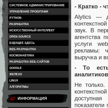
- Кратко - 
СИСТЕМНОЕ АДМИНИСТРИРОВАНИЕ
УПРАВЛЕНИЕ ПРОЕКТАМИ
Alytics — 
PYTHON
контекстной
РАЗРАБОТКА
звук. В пе
ИСКУССТВЕННЫЙ ИНТЕЛЛЕКТ
агентства 
OPEN SOURCE
услуги web
БУДУЩЕЕ ЗДЕСЬ
рекламы: ч
ВЕБ-РАЗРАБОТКА
КОСМОНАВТИКА
выручка и в
РАЗРАБОТКА ВЕБ-САЙТОВ
- То ест
GOOGLE
аналитико
ЖЕЛЕЗО
LINUX
Не только.
АЛГОРИТМЫ
контекстно
доступная
ИНФОРМАЦИЯ
показатели