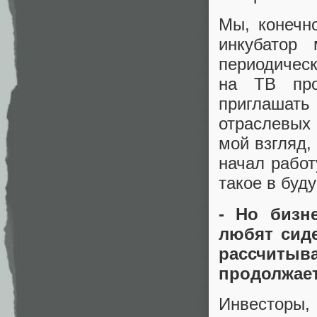
Мы, конечн
инкубатор
периодическ
на ТВ про
приглашат
отраслевых
мой взгляд,
начал работ
такое в буд
- Но бизн
любят сиде
рассчиты
продолжает
Инвесторы,