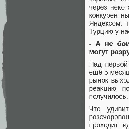
через неко
конкурентн
Яндексом, т
Турцию у на
- А не бо
могут разр
Над первой
ещё 5 месяц
рынок выход
реакцию по
получилось.
Что удиви
разочарован
проходит и