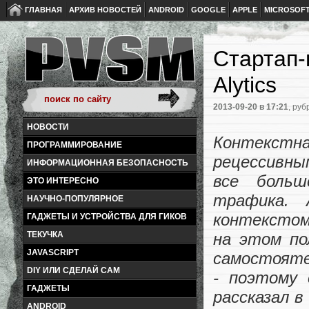
ГЛАВНАЯ
АРХИВ НОВОСТЕЙ
ANDROID
GOOGLE
APPLE
MICROSOF
Стартап-
Alytics
2013-09-20
в 17:21
, руб
НОВОСТИ
Контекст
ПРОГРАММИРОВАНИЕ
рецессивны
ИНФОРМАЦИОННАЯ БЕЗОПАСНОСТЬ
все больш
ЭТО ИНТЕРЕСНО
трафика. 
НАУЧНО-ПОПУЛЯРНОЕ
контекстом
ГАДЖЕТЫ И УСТРОЙСТВА ДЛЯ ГИКОВ
ТЕКУЧКА
на этом по
JAVASCRIPT
самостояте
DIY ИЛИ СДЕЛАЙ САМ
- поэтому
ГАДЖЕТЫ
рассказал 
ANDROID