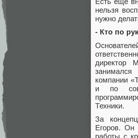
Есть ещё вн
нельзя восп
нужно делат
- Кто по ру
Основате
ответствен
директор 
занимался
компании «Т
и по сов
программир
Техники.
За концепц
Егоров. Он 
работы с к