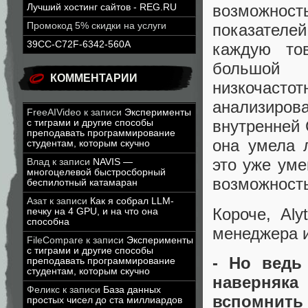
возможнос
Лучший хостинг сайтов - REG.RU
Промокод 5% скидки на услуги
показателей
39CC-C72F-6342-560A
каждую то
большой 
КОММЕНТАРИИ
низкочасто
анализиро
FreeAIVideo
к записи
Эксперименты
внутренней 
с тиграми и другие способы
преподавать программирование
она умела 
студентам, которым скучно
это уже уме
Влад
к записи
NAVIS —
многоцелевой быстросборный
возможност
беспилотный катамаран
Азат
к записи
Как я собрал LLM-
Короче, Aly
печку на 4 GPU, и на что она
способна
менеджера и
FileCompare
к записи
Эксперименты
с тиграми и другие способы
- Но ведь
преподавать программирование
студентам, которым скучно
наверняка
Феликс
к записи
База данных
вспомнит
простых чисел до ста миллиардов