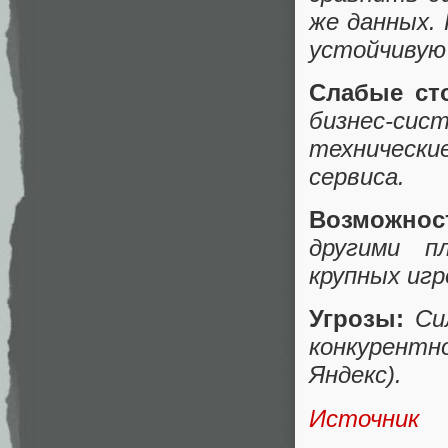
же данных.
устойчивую
Слабые ст
бизнес-сис
технически
сервиса.
Возможнос
другими п
крупных игр
Угрозы:
Си
конкурентн
Яндекс).
Источник