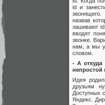
id. Когда п
id и занест
звонящего.
назвав кот
зашивают id
вводят пон
звонке. Вар
нам, а мы 
словом.
- А откуда
непростой
Идея родил
друзьям ну
Доступных с
Яндекс. Дир