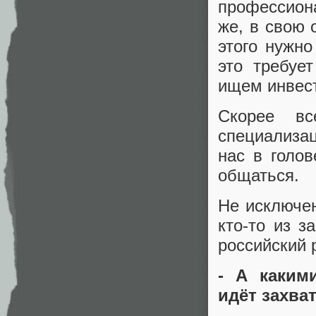
профессион
же, в свою 
этого нужно
это требуе
ищем инвес
Скорее вс
специализац
нас в голов
общаться.
Не исключен
кто-то из з
российский р
- А каким
идёт захва