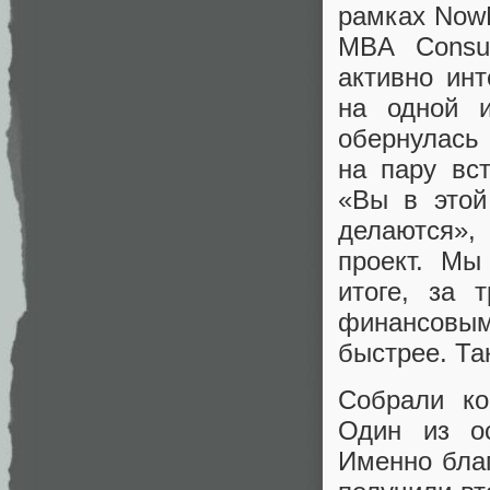
рамках NowM
MBA Consul
активно инт
на одной и
обернулась
на пару вс
«Вы в этой
делаются»
проект. Мы
итоге, за 
финансовым
быстрее. Та
Собрали ко
Один из о
Именно благ