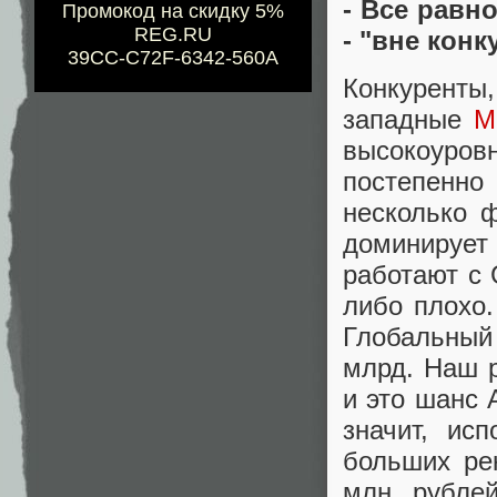
- Все равн
Промокод на скидку 5%
REG.RU
- "вне конк
39CC-C72F-6342-560A
Конкуренты,
западные
M
высокоуров
постепенно
несколько ф
доминирует
работают с 
либо плохо.
Глобальный 
млрд. Наш р
и это шанс 
значит, ис
больших ре
млн рубле