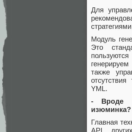
Для управл
рекомендо
стратегиями
Модуль ген
Это станд
пользуются
генерируем
также упр
отсутствия
YML.
- Вроде 
изюминка?
Главная тех
API други