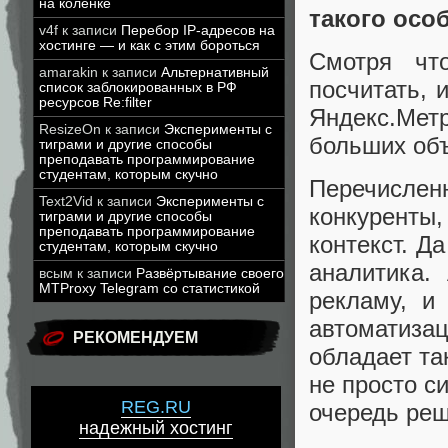
на коленке
такого осо
v4f
к записи
Перебор IP-адресов на
хостинге — и как с этим бороться
Смотря чт
amarakin
к записи
Альтернативный
посчитать, 
список заблокированных в РФ
ресурсов Re:filter
Яндекс.Метр
ResizeOn
к записи
Эксперименты с
больших объ
тиграми и другие способы
преподавать программирование
студентам, которым скучно
Перечислен
Text2Vid
к записи
Эксперименты с
конкуренты,
тиграми и другие способы
преподавать программирование
контекст. Д
студентам, которым скучно
аналитика. 
всым
к записи
Развёртывание своего
MTProxy Telegram со статистикой
рекламу, и
автоматиза
РЕКОМЕНДУЕМ
обладает та
не просто с
REG.RU
очередь реш
надежный хостинг