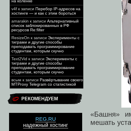
на коленке
v4f
к записи
Перебор IP-адресов на
хостинге — и как с этим бороться
amarakin
к записи
Альтернативный
список заблокированных в РФ
ресурсов Re:filter
ResizeOn
к записи
Эксперименты с
тиграми и другие способы
преподавать программирование
студентам, которым скучно
Text2Vid
к записи
Эксперименты с
тиграми и другие способы
преподавать программирование
студентам, которым скучно
всым
к записи
Развёртывание своего
MTProxy Telegram со статистикой
РЕКОМЕНДУЕМ
«Башня» и
REG.RU
мешать уста
надежный хостинг