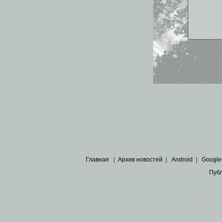
Главная
|
Архив новостей
|
Android
|
Google
Пуб
Все пра
Основными материалами сайта являются
архивные ко