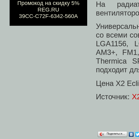
На радиат
Промокод на скидку 5%
REG.RU
вентилятор
39CC-C72F-6342-560A
Универсальн
со всеми со
LGA1156, 
AM3+, FM1,
Thermica S
подходит дл
Цена X2 Ecl
Источник:
X
Поделиться…