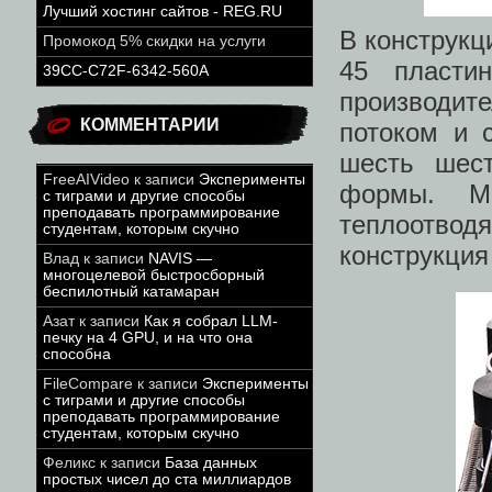
Лучший хостинг сайтов - REG.RU
В конструкц
Промокод 5% скидки на услуги
45 пласти
39CC-C72F-6342-560A
производит
КОММЕНТАРИИ
потоком и 
шесть шест
FreeAIVideo
к записи
Эксперименты
формы. М
с тиграми и другие способы
преподавать программирование
теплоотво
студентам, которым скучно
конструкция
Влад
к записи
NAVIS —
многоцелевой быстросборный
беспилотный катамаран
Азат
к записи
Как я собрал LLM-
печку на 4 GPU, и на что она
способна
FileCompare
к записи
Эксперименты
с тиграми и другие способы
преподавать программирование
студентам, которым скучно
Феликс
к записи
База данных
простых чисел до ста миллиардов