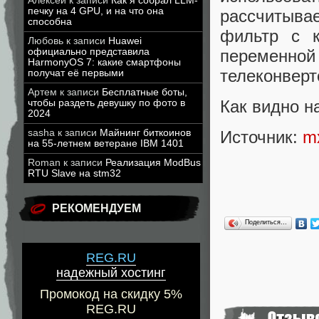
Алексей
к записи
Как я собрал LLM-
печку на 4 GPU, и на что она
рассчитыв
способна
фильтр с к
Любовь
к записи
Huawei
официально представила
переменн
HarmonyOS 7: какие смартфоны
телеконверт
получат её первыми
Артем
к записи
Бесплатные боты,
Как видно н
чтобы раздеть девушку по фото в
2024
sasha
к записи
Майнинг биткоинов
Источник:
m
на 55-летнем ветеране IBM 1401
Roman
к записи
Реализация ModBus
RTU Slave на stm32
РЕКОМЕНДУЕМ
Поделиться…
REG.RU
надежный хостинг
Промокод на скидку 5%
REG.RU