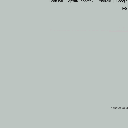
Главная
|
Архив новостей
|
Android
|
Google
Пуб
Все пра
Основными материалами сайта являются
архивные ко
https://ajax.