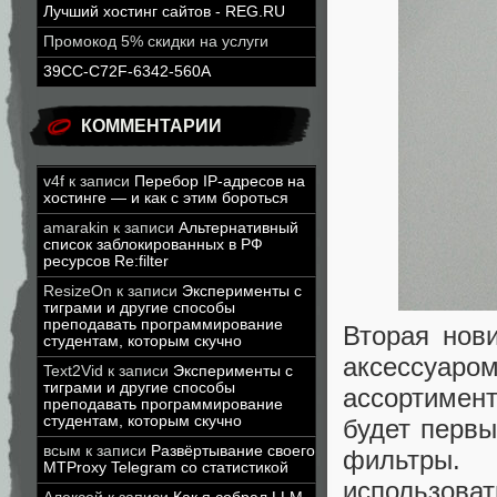
Лучший хостинг сайтов - REG.RU
Промокод 5% скидки на услуги
39CC-C72F-6342-560A
КОММЕНТАРИИ
v4f
к записи
Перебор IP-адресов на
хостинге — и как с этим бороться
amarakin
к записи
Альтернативный
список заблокированных в РФ
ресурсов Re:filter
ResizeOn
к записи
Эксперименты с
тиграми и другие способы
преподавать программирование
Вторая нов
студентам, которым скучно
аксессуар
Text2Vid
к записи
Эксперименты с
тиграми и другие способы
ассортимент
преподавать программирование
студентам, которым скучно
будет перв
всым
к записи
Развёртывание своего
фильтры.
MTProxy Telegram со статистикой
использов