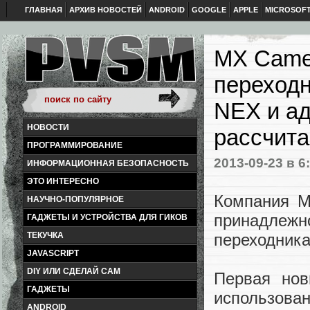
ГЛАВНАЯ
АРХИВ НОВОСТЕЙ
ANDROID
GOOGLE
APPLE
MICROSOF
MX Came
переходн
NEX и ад
НОВОСТИ
рассчит
ПРОГРАММИРОВАНИЕ
2013-09-23
в 6
ИНФОРМАЦИОННАЯ БЕЗОПАСНОСТЬ
ЭТО ИНТЕРЕСНО
Компания M
НАУЧНО-ПОПУЛЯРНОЕ
принадлежн
ГАДЖЕТЫ И УСТРОЙСТВА ДЛЯ ГИКОВ
ТЕКУЧКА
переходника
JAVASCRIPT
DIY ИЛИ СДЕЛАЙ САМ
Первая нов
ГАДЖЕТЫ
использова
ANDROID