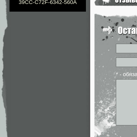
39CC-C72F-6342-560A
* - обя