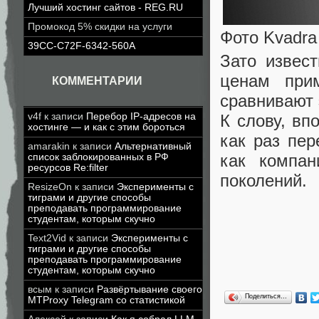
Лучший хостинг сайтов - REG.RU
Промокод 5% скидки на услуги
Фото Kvadra
39CC-C72F-6342-560A
Зато извес
ценам при
КОММЕНТАРИИ
сравнивают 
К слову, вп
v4f
к записи
Перебор IP-адресов на
хостинге — и как с этим бороться
как раз пер
amarakin
к записи
Альтернативный
как компан
список заблокированных в РФ
ресурсов Re:filter
поколений.
ResizeOn
к записи
Эксперименты с
тиграми и другие способы
преподавать программирование
студентам, которым скучно
Text2Vid
к записи
Эксперименты с
тиграми и другие способы
преподавать программирование
студентам, которым скучно
всым
к записи
Развёртывание своего
Поделиться…
MTProxy Telegram со статистикой