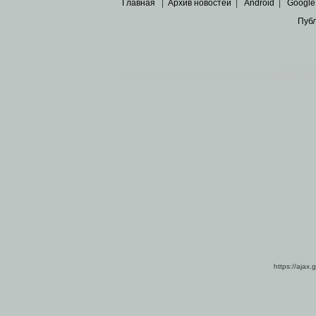
Главная
|
Архив новостей
|
Android
|
Google
Пуб
Все пра
Основными материалами сайта являются
архивные ко
https://ajax.