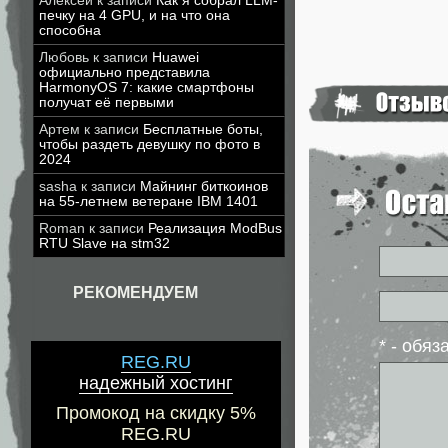
Алексей
к записи
Как я собрал LLM-
печку на 4 GPU, и на что она
способна
Любовь
к записи
Huawei
официально представила
HarmonyOS 7: какие смартфоны
получат её первыми
Артем
к записи
Бесплатные боты,
чтобы раздеть девушку по фото в
2024
sasha
к записи
Майнинг биткоинов
на 55-летнем ветеране IBM 1401
Roman
к записи
Реализация ModBus
RTU Slave на stm32
РЕКОМЕНДУЕМ
* - обя
REG.RU
надежный хостинг
Промокод на скидку 5%
REG.RU