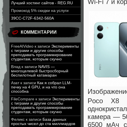
Wi-Fi 7 и ко
Лучший хостинг сайтов - REG.RU
Промокод 5% скидки на услуги
39CC-C72F-6342-560A
КОММЕНТАРИИ
FreeAIVideo
к записи
Эксперименты
с тиграми и другие способы
преподавать программирование
студентам, которым скучно
Влад
к записи
NAVIS —
многоцелевой быстросборный
беспилотный катамаран
Азат
к записи
Как я собрал LLM-
печку на 4 GPU, и на что она
Изображени
способна
Poco X8 
FileCompare
к записи
Эксперименты
с тиграми и другие способы
однокриста
преподавать программирование
студентам, которым скучно
камера — 5
Феликс
к записи
База данных
6500 мАч с
простых чисел до ста миллиардов