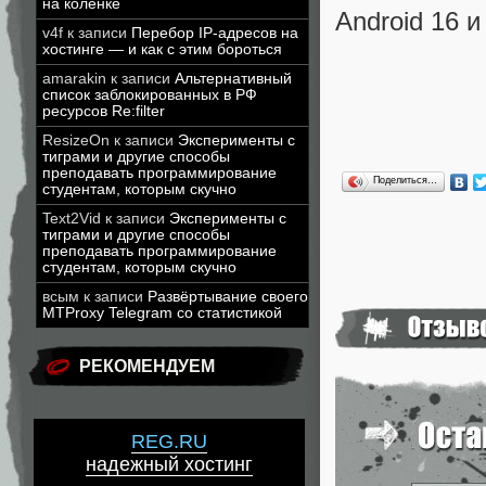
на коленке
Android 16 и
v4f
к записи
Перебор IP-адресов на
хостинге — и как с этим бороться
amarakin
к записи
Альтернативный
список заблокированных в РФ
ресурсов Re:filter
ResizeOn
к записи
Эксперименты с
тиграми и другие способы
преподавать программирование
Поделиться…
студентам, которым скучно
Text2Vid
к записи
Эксперименты с
тиграми и другие способы
преподавать программирование
студентам, которым скучно
всым
к записи
Развёртывание своего
MTProxy Telegram со статистикой
РЕКОМЕНДУЕМ
REG.RU
надежный хостинг