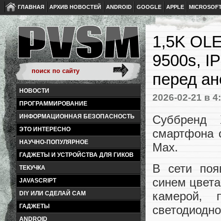
ГЛАВНАЯ
АРХИВ НОВОСТЕЙ
ANDROID
GOOGLE
APPLE
MICROSOF
1,5K OLE
9500s, I
перед ан
НОВОСТИ
2026-02-21
в 4
ПРОГРАММИРОВАНИЕ
Суббренд 
ИНФОРМАЦИОННАЯ БЕЗОПАСНОСТЬ
ЭТО ИНТЕРЕСНО
смартфона 
НАУЧНО-ПОПУЛЯРНОЕ
Max.
ГАДЖЕТЫ И УСТРОЙСТВА ДЛЯ ГИКОВ
В сети поя
ТЕКУЧКА
синем цвета
JAVASCRIPT
камерой, 
DIY ИЛИ СДЕЛАЙ САМ
ГАДЖЕТЫ
светодиодн
ANDROID