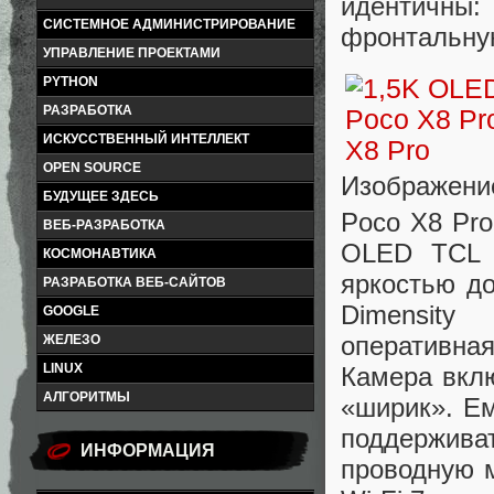
идентичны:
СИСТЕМНОЕ АДМИНИСТРИРОВАНИЕ
фронтальну
УПРАВЛЕНИЕ ПРОЕКТАМИ
PYTHON
РАЗРАБОТКА
ИСКУССТВЕННЫЙ ИНТЕЛЛЕКТ
OPEN SOURCE
Изображени
БУДУЩЕЕ ЗДЕСЬ
Poco X8 Pro
ВЕБ-РАЗРАБОТКА
OLED TCL 
КОСМОНАВТИКА
яркостью до
РАЗРАБОТКА ВЕБ-САЙТОВ
Dimensity
GOOGLE
оперативна
ЖЕЛЕЗО
LINUX
Камера вклю
АЛГОРИТМЫ
«ширик». Ем
поддержива
ИНФОРМАЦИЯ
проводную м