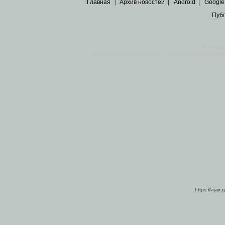
Главная
|
Архив новостей
|
Android
|
Google
Пуб
Все пра
Основными материалами сайта являются
архивные ко
https://ajax.