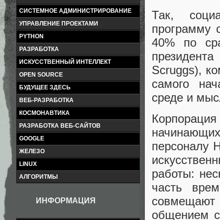
СИСТЕМНОЕ АДМИНИСТРИРОВАНИЕ
Так, соци
УПРАВЛЕНИЕ ПРОЕКТАМИ
программу 
PYTHON
40% по ср
РАЗРАБОТКА
президент
ИСКУССТВЕННЫЙ ИНТЕЛЛЕКТ
Scruggs), к
OPEN SOURCE
самого нач
БУДУЩЕЕ ЗДЕСЬ
среде и мыс
ВЕБ-РАЗРАБОТКА
КОСМОНАВТИКА
Корпорац
РАЗРАБОТКА ВЕБ-САЙТОВ
начинающи
GOOGLE
персоналу Н
ЖЕЛЕЗО
искусств
LINUX
работы: нес
АЛГОРИТМЫ
часть вре
совмещают 
ИНФОРМАЦИЯ
общением с