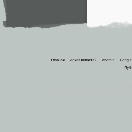
Главная
|
Архив новостей
|
Android
|
Google
Пуб
Все пра
Основными материалами сайта являются
архивные ко