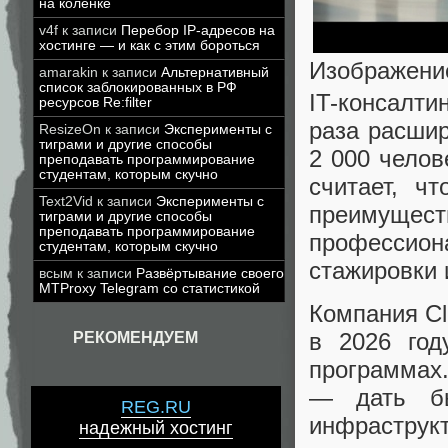
на коленке
v4f
к записи
Перебор IP-адресов на
хостинге — и как с этим бороться
Изображение
amarakin
к записи
Альтернативный
список заблокированных в РФ
IT-консалт
ресурсов Re:filter
раза расшир
ResizeOn
к записи
Эксперименты с
тиграми и другие способы
2 000 челов
преподавать программирование
студентам, которым скучно
считает, ч
Text2Vid
к записи
Эксперименты с
преимущес
тиграми и другие способы
преподавать программирование
профессио
студентам, которым скучно
стажировки 
всым
к записи
Развёртывание своего
MTProxy Telegram со статистикой
Компания Cl
в 2026 го
РЕКОМЕНДУЕМ
программах.
— дать бы
REG.RU
инфрастру
надежный хостинг