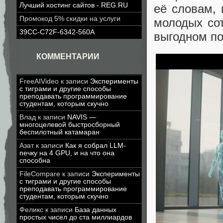
Лучший хостинг сайтов - REG.RU
её словам, 
Промокод 5% скидки на услуги
молодых сот
39CC-C72F-6342-560A
выгодном п
КОММЕНТАРИИ
FreeAIVideo
к записи
Эксперименты
с тиграми и другие способы
преподавать программирование
студентам, которым скучно
Влад
к записи
NAVIS —
многоцелевой быстросборный
беспилотный катамаран
Азат
к записи
Как я собрал LLM-
печку на 4 GPU, и на что она
способна
FileCompare
к записи
Эксперименты
с тиграми и другие способы
преподавать программирование
студентам, которым скучно
Феликс
к записи
База данных
простых чисел до ста миллиардов