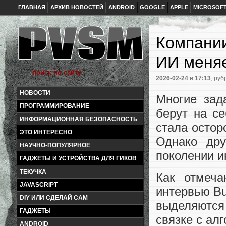
ГЛАВНАЯ
АРХИВ НОВОСТЕЙ
ANDROID
GOOGLE
APPLE
MICROSOF
Компании
ИИ меняе
2026-02-24
в 17:13
, руб
НОВОСТИ
Многие зад
ПРОГРАММИРОВАНИЕ
берут на се
ИНФОРМАЦИОННАЯ БЕЗОПАСНОСТЬ
стала остор
ЭТО ИНТЕРЕСНО
Однако дру
НАУЧНО-ПОПУЛЯРНОЕ
поколении и
ГАДЖЕТЫ И УСТРОЙСТВА ДЛЯ ГИКОВ
ТЕКУЧКА
Как отмеча
JAVASCRIPT
интервью Bu
DIY ИЛИ СДЕЛАЙ САМ
выделяются
ГАДЖЕТЫ
связке с ал
ANDROID