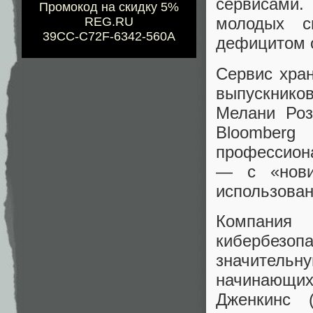
сервисами.
Промокод на скидку 5%
молодых с
REG.RU
39CC-C72F-6342-560A
дефицитом 
Сервис хра
выпускнико
Мелани Роз
Bloomber
профессион
— с «нови
использован
Компания
кибербезоп
значитель
начинающи
Дженкинс (