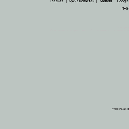
Главная
|
Архив новостей
|
Android
|
Google
Пуб
Все пра
Основными материалами сайта являются
архивные ко
https://ajax.