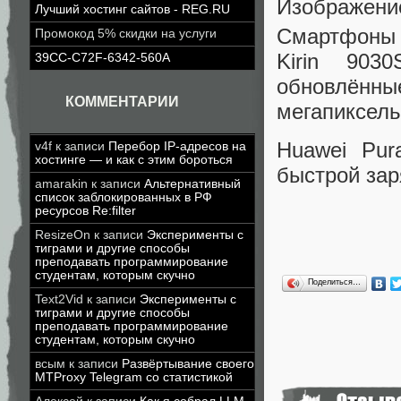
Изображени
Лучший хостинг сайтов - REG.RU
Смартфоны 
Промокод 5% скидки на услуги
Kirin 903
39CC-C72F-6342-560A
обновлённы
КОММЕНТАРИИ
мегапиксель
Huawei Pur
v4f
к записи
Перебор IP-адресов на
хостинге — и как с этим бороться
быстрой зар
amarakin
к записи
Альтернативный
список заблокированных в РФ
ресурсов Re:filter
ResizeOn
к записи
Эксперименты с
тиграми и другие способы
преподавать программирование
студентам, которым скучно
Поделиться…
Text2Vid
к записи
Эксперименты с
тиграми и другие способы
преподавать программирование
студентам, которым скучно
всым
к записи
Развёртывание своего
MTProxy Telegram со статистикой