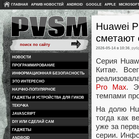
ГЛАВНАЯ
АРХИВ НОВОСТЕЙ
ANDROID
GOOGLE
APPLE
MICROSOF
Huawei P
сметают 
2026-05-14
в 10:36
, руб
НОВОСТИ
Серия Huaw
ПРОГРАММИРОВАНИЕ
Китае. Все
ИНФОРМАЦИОННАЯ БЕЗОПАСНОСТЬ
реализовал
ЭТО ИНТЕРЕСНО
Pro Max
. 
НАУЧНО-ПОПУЛЯРНОЕ
темпами про
ГАДЖЕТЫ И УСТРОЙСТВА ДЛЯ ГИКОВ
ТЕКУЧКА
На долю Hu
JAVASCRIPT
тогда как в
DIY ИЛИ СДЕЛАЙ САМ
уже за перв
ГАДЖЕТЫ
серии. Инфо
ANDROID