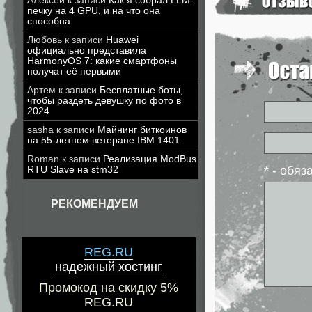
Алексей
к записи
Как я собрал LLM-
печку на 4 GPU, и на что она
способна
Любовь
к записи
Huawei
официально представила
HarmonyOS 7: какие смартфоны
получат её первыми
Артем
к записи
Бесплатные боты,
чтобы раздеть девушку по фото в
2024
sasha
к записи
Майнинг биткоинов
на 55-летнем ветеране IBM 1401
Roman
к записи
Реализация ModBus
* - обя
RTU Slave на stm32
РЕКОМЕНДУЕМ
REG.RU
надежный хостинг
Промокод на скидку 5%
REG.RU