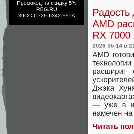
Промокод на скидку 5%
REG.RU
Радость 
39CC-C72F-6342-560A
AMD рас
RX 7000 
2026-05-14
в 2
AMD готови
технологи
расширит 
ускорител
Джэка Хуня
видеокарта
— уже в и
намечен на 
Читать по