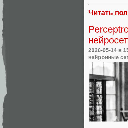
Читать по
Perceptr
нейросет
2026-05-14
в 1
нейронные се