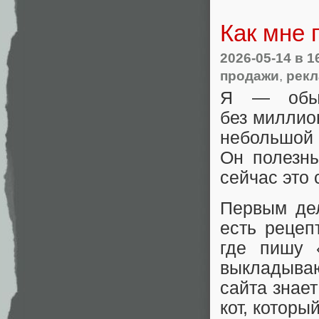
Как мне 
2026-05-14
в 1
продажи
,
рек
Я — обыч
без миллио
небольшой 
Он полезны
сейчас это 
Первым дел
есть рецеп
где пишу 
выкладыва
сайта знае
кот, которы