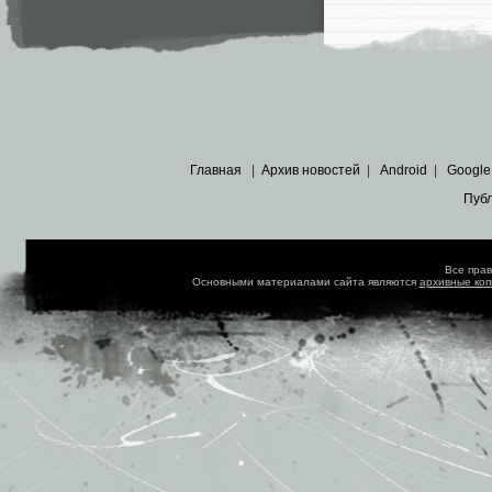
Главная
|
Архив новостей
|
Android
|
Google
Пуб
Все пра
Основными материалами сайта являются
архивные ко