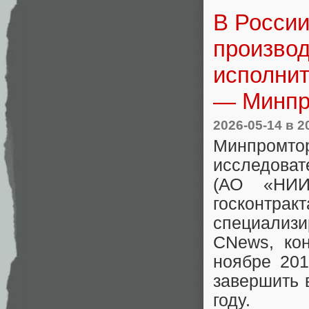
В России
производ
исполнит
— Минпр
2026-05-14
в 2
Минпромто
исследоват
(АО «НИИ
госконтр
специализ
CNews, ко
ноябре 201
завершить 
году.