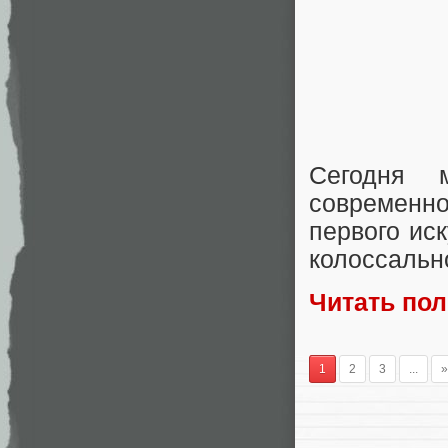
Сегодня 
современно
первого ис
колоссальн
Читать по
1
2
3
...
»