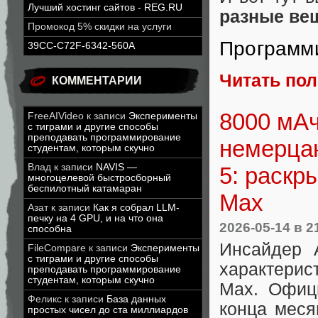
Лучший хостинг сайтов - REG.RU
разные ве
Промокод 5% скидки на услуги
Программи
39CC-C72F-6342-560A
Читать по
КОММЕНТАРИИ
8000 мАч,
FreeAIVideo
к записи
Эксперименты
с тиграми и другие способы
преподавать программирование
немерцаю
студентам, которым скучно
Влад
к записи
NAVIS —
5: раскр
многоцелевой быстросборный
беспилотный катамаран
Max
Азат
к записи
Как я собрал LLM-
печку на 4 GPU, и на что она
2026-05-14
в 2
способна
Инсайдер 
FileCompare
к записи
Эксперименты
с тиграми и другие способы
характерис
преподавать программирование
студентам, которым скучно
Max. Офиц
Феликс
к записи
База данных
конца меся
простых чисел до ста миллиардов