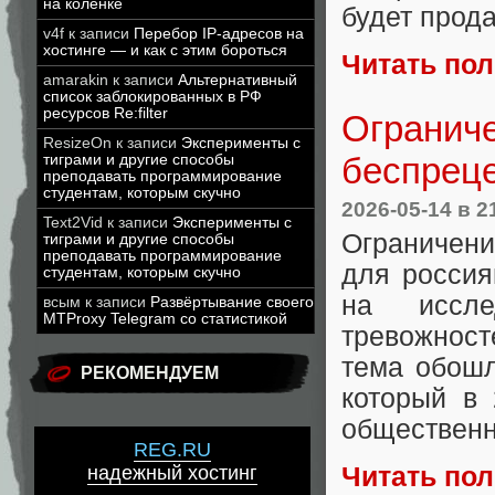
на коленке
будет прод
v4f
к записи
Перебор IP-адресов на
хостинге — и как с этим бороться
Читать по
amarakin
к записи
Альтернативный
список заблокированных в РФ
ресурсов Re:filter
Ограниче
ResizeOn
к записи
Эксперименты с
беспреце
тиграми и другие способы
преподавать программирование
студентам, которым скучно
2026-05-14
в 2
Text2Vid
к записи
Эксперименты с
Ограничени
тиграми и другие способы
преподавать программирование
для россия
студентам, которым скучно
на иссле
всым
к записи
Развёртывание своего
MTProxy Telegram со статистикой
тревожност
тема обошл
РЕКОМЕНДУЕМ
который в 
общественн
REG.RU
Читать по
надежный хостинг