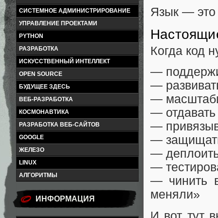
Язык — это
СИСТЕМНОЕ АДМИНИСТРИРОВАНИЕ
УПРАВЛЕНИЕ ПРОЕКТАМИ
Настоящи
PYTHON
Когда код н
РАЗРАБОТКА
ИСКУССТВЕННЫЙ ИНТЕЛЛЕКТ
— поддерж
OPEN SOURCE
— развиват
БУДУЩЕЕ ЗДЕСЬ
— масштаб
ВЕБ-РАЗРАБОТКА
— отдавать
КОСМОНАВТИКА
— привязыв
РАЗРАБОТКА ВЕБ-САЙТОВ
— защищать
GOOGLE
ЖЕЛЕЗО
— деплоит
LINUX
— тестиров
АЛГОРИТМЫ
— чинить 
меняли»
ИНФОРМАЦИЯ
И вот тут 