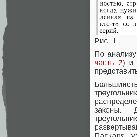
Рис. 1.
По анализу
часть 2
) и
представить
Большинс
треугольн
распредел
законы. 
треугольн
развертыва
Паскаля у