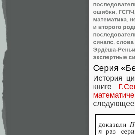
последовател
ошибки
,
ГСПЧ
математика
,
н
и второго род
последовател
синапс
,
слова
Эрдёша-Рень
экспертные с
Серия «Бе
История ци
книге
Г.С
математиче
следующее 