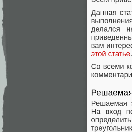
Данная ста
выполнени
делался н
приведенн
вам интере
этой статье
Со всеми к
комментари
Решаемая
Решаемая 
На вход п
определить
треугольник