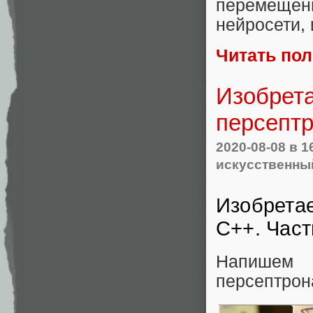
перемещен
нейросети, 
Читать по
Изобрет
персептр
2020-08-08
в 1
искусственны
Изобрета
C++. Част
Напишем 
персептрон