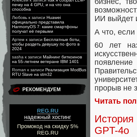
бизнес, тв
Алексей
к записи
Как я собрал LLM-
печку на 4 GPU, и на что она
возможност
способна
ИИ выйдет 
Любовь
к записи
Huawei
официально представила
HarmonyOS 7: какие смартфоны
А что, если
получат её первыми
Артем
к записи
Бесплатные боты,
60 лет на
чтобы раздеть девушку по фото в
2024
искусствен
sasha
к записи
Майнинг биткоинов
появление
на 55-летнем ветеране IBM 1401
Правительс
Roman
к записи
Реализация ModBus
RTU Slave на stm32
университ
прорыв не з
РЕКОМЕНДУЕМ
Читать по
REG.RU
История 
надежный хостинг
Промокод на скидку 5%
GPT-4o
REG.RU