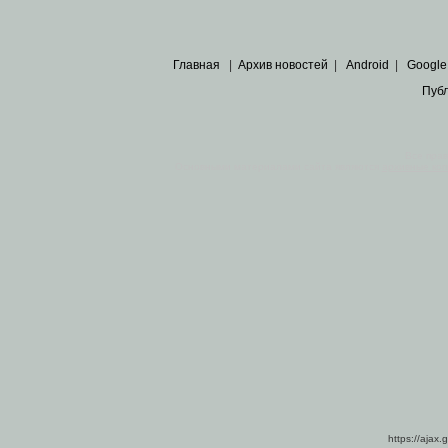
Главная
|
Архив новостей
|
Android
|
Google
Пуб
Все пра
Основными материалами сайта являются
архивные ко
https://ajax.