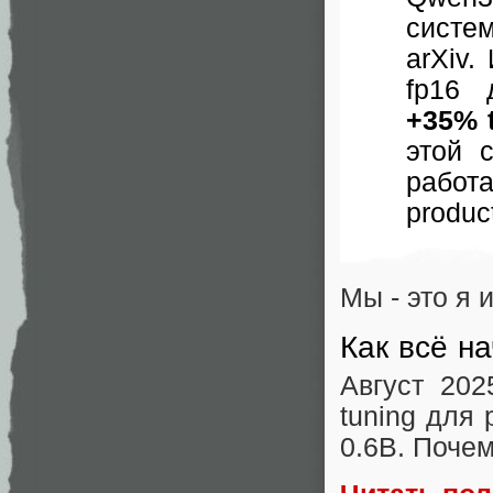
систе
arXiv.
fp16 
+35% t
этой 
работ
produc
Мы - это я 
Как всё н
Август 20
tuning для
0.6B. Почем