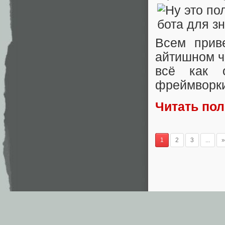
Всем прив
айтишном ч
всё как 
фреймворки
Читать по
1
2
3
...
»