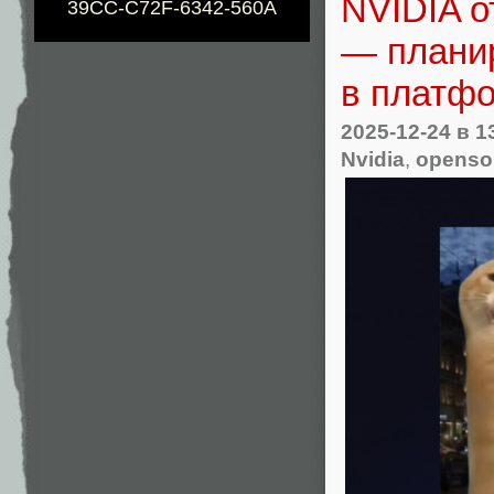
NVIDIA о
39CC-C72F-6342-560A
— плани
в платфо
2025-12-24
в 1
Nvidia
,
openso