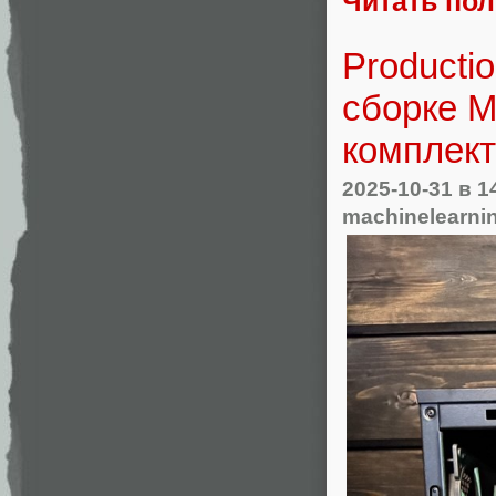
Читать по
Producti
сборке ML
комплек
2025-10-31
в 1
machinelearni