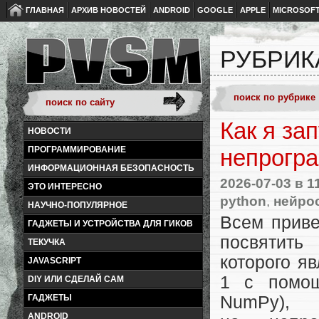
ГЛАВНАЯ
АРХИВ НОВОСТЕЙ
ANDROID
GOOGLE
APPLE
MICROSOF
РУБРИК
Как я за
НОВОСТИ
ПРОГРАММИРОВАНИЕ
непрогр
ИНФОРМАЦИОННАЯ БЕЗОПАСНОСТЬ
2026-07-03
в 1
ЭТО ИНТЕРЕСНО
python
,
нейро
НАУЧНО-ПОПУЛЯРНОЕ
Всем приве
ГАДЖЕТЫ И УСТРОЙСТВА ДЛЯ ГИКОВ
посвятить
ТЕКУЧКА
которого я
JAVASCRIPT
1 с помощ
DIY ИЛИ СДЕЛАЙ САМ
ГАДЖЕТЫ
NumPy)
ANDROID