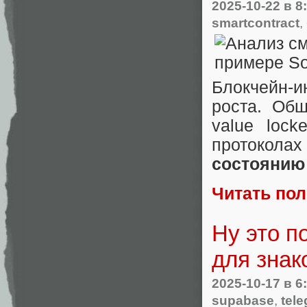
2025-10-22
в 8
smartcontract
,
Блокчейн-и
роста. Общ
value loc
протокол
состоянию 
Читать по
Ну это п
для знак
2025-10-17
в 6
supabase
,
tel