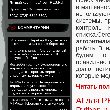
Поиск аном
Лучший хостинг сайтов - REG.RU
в машинном
Промокод 5% скидки на услуги
использую
39CC-C72F-6342-560A
системы, п
контроль 
КОММЕНТАРИИ
списка.Сег
алгоритмам
v4f
к записи
Перебор IP-адресов на
хостинге — и как с этим бороться
работы.В 
amarakin
к записи
Альтернативный
будем по
список заблокированных в РФ
ресурсов Re:filter
правильно 
ResizeOn
к записи
Эксперименты с
долю исти
тиграми и другие способы
преподавать программирование
которые мо
студентам, которым скучно
Text2Vid
к записи
Эксперименты с
Читать по
тиграми и другие способы
преподавать программирование
студентам, которым скучно
AI для P
всым
к записи
Развёртывание своего
MTProxy Telegram со статистикой
Python и 