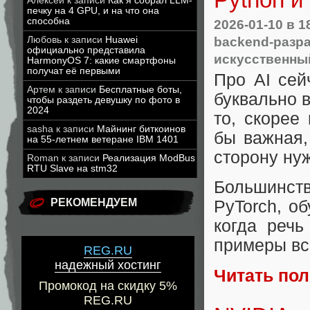
Алексей
к записи
Как я собрал LLM-
печку на 4 GPU, и на что она
способна
2026-01-10
в 1
backend-разр
Любовь
к записи
Huawei
официально представила
искусственны
HarmonyOS 7: какие смартфоны
получат её первыми
Про AI сей
Артем
к записи
Бесплатные боты,
буквально в
чтобы раздеть девушку по фото в
2024
то, скорее
sasha
к записи
Майнинг биткоинов
бы важная,
на 55-летнем ветеране IBM 1401
сторону нуж
Roman
к записи
Реализация ModBus
RTU Slave на stm32
Большинств
РЕКОМЕНДУЕМ
PyTorch, о
когда речь
примеры всё
REG.RU
надежный хостинг
Читать по
Промокод на скидку 5%
REG.RU