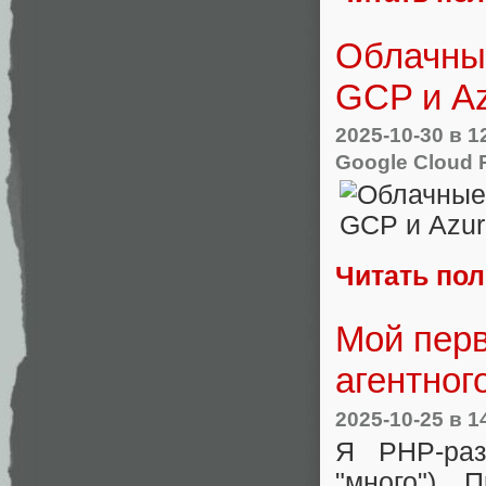
Облачны
GCP и Az
2025-10-30
в 1
Google Cloud 
Читать по
Мой перв
агентног
2025-10-25
в 1
Я PHP-раз
"много"). 