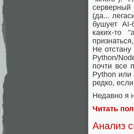
серверный 
(да... лега
бушует AI
каких-то 
признаться
Не отстану
Python/No
почти все 
Python или 
редко, есл
Недавно я 
Читать по
Анализ с