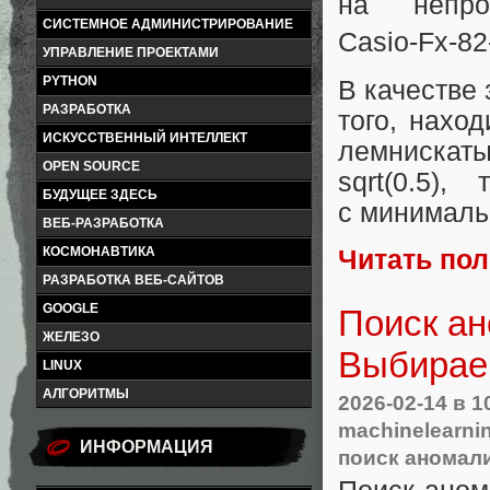
на непро
СИСТЕМНОЕ АДМИНИСТРИРОВАНИЕ
Casio‑Fx-82
УПРАВЛЕНИЕ ПРОЕКТАМИ
PYTHON
В качестве
РАЗРАБОТКА
того, нахо
ИСКУССТВЕННЫЙ ИНТЕЛЛЕКТ
лемнискаты 
OPEN SOURCE
sqrt(0.5)
БУДУЩЕЕ ЗДЕСЬ
с минималь
ВЕБ-РАЗРАБОТКА
КОСМОНАВТИКА
Читать по
РАЗРАБОТКА ВЕБ-САЙТОВ
GOOGLE
Поиск ан
ЖЕЛЕЗО
Выбирае
LINUX
АЛГОРИТМЫ
2026-02-14
в 1
machinelearni
ИНФОРМАЦИЯ
поиск аномал