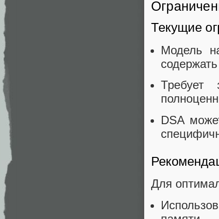
Ограничен
Текущие о
Модель н
содержать
Требует 
полноценн
DSA может
специфичн
Рекоменда
Для оптимал
Использо
памяти