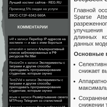
Лучший хостинг сайтов - REG.RU
Главной ос
Промокод 5% скидки на услуги
Sparse Att
39CC-C72F-6342-560A
разреженног
КОММЕНТАРИИ
улучшения
длинных ко
v4f
к записи
Перебор IP-адресов на
данных мод
хостинге — и как с этим бороться
amarakin
к записи
Альтернативный
Основные 
список заблокированных в РФ
ресурсов Re:filter
ResizeOn
к записи
Эксперименты с
Селектив
тиграми и другие способы
снижает в
преподавать программирование
студентам, которым скучно
Аппарат
Text2Vid
к записи
Эксперименты с
тиграми и другие способы
максималь
преподавать программирование
студентам, которым скучно
Сохранен
всым
к записи
Развёртывание своего
MTProxy Telegram со статистикой
снижении 