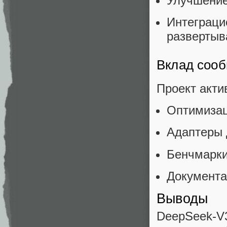
Улучшение
Интеграц
развертыв
Вклад соо
Проект акти
Оптимизац
Адаптеры 
Бенчмарки
Документа
Выводы
DeepSeek-