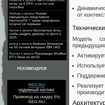
Алексей
к записи
Как я собрал LLM-
печку на 4 GPU, и на что она
Динамичес
способна
от контекс
Любовь
к записи
Huawei
официально представила
HarmonyOS 7: какие смартфоны
получат её первыми
Технически
Артем
к записи
Бесплатные боты,
чтобы раздеть девушку по фото в
Модель с
2024
sasha
к записи
Майнинг биткоинов
предыдущих 
на 55-летнем ветеране IBM 1401
Roman
к записи
Реализация ModBus
Активируе
RTU Slave на stm32
Использует
РЕКОМЕНДУЕМ
Поддержив
REG.RU
Реализуе
надежный хостинг
производи
Промокод на скидку 5%
Архитекту
REG.RU