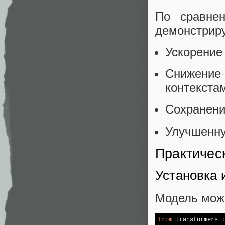
По сравнен
демонстриру
Ускорение 
Снижение
контекста
Сохранени
Улучшенну
Практичес
Установка 
Модель можн
from
 transformers 
i