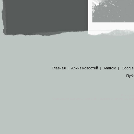
Главная
|
Архив новостей
|
Android
|
Google
Пуб
Все пра
Основными материалами сайта являются
архивные ко