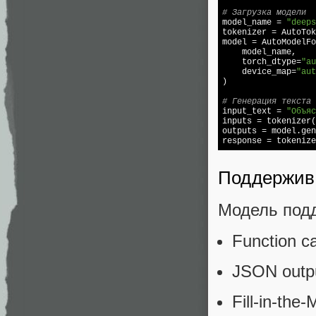
# Загрузка модели

model_name = 
"deeps
tokenizer = AutoTok
model = AutoModelFo
    model_name,

    torch_dtype=
"au
    device_map=
"aut
)

# Генерация текста

input_text = 
"Объяс
inputs = tokenizer(
outputs = model.gen
response = tokenize
Поддержив
Модель под
Function c
JSON outp
Fill-in-th