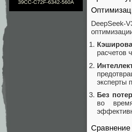
39CC-C72F-6342-560A
Оптимизац
DeepSeek-
оптимизации
Кэширов
расчетов 
Интелле
предотвр
эксперты 
Без поте
во врем
эффективн
Сравнение