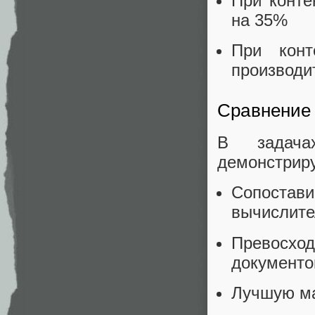
При конте
на 35%
При конт
производи
Сравнение 
В задача
демонстриру
Сопоста
вычислите
Превосхо
документо
Лучшую ма