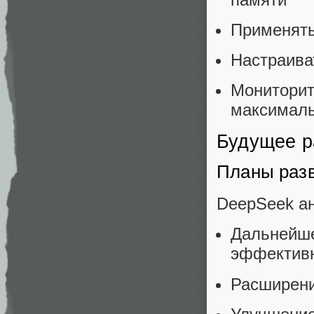
Применять
Настраива
Монитор
максималь
Будущее р
Планы раз
DeepSeek ан
Дальней
эффектив
Расширени