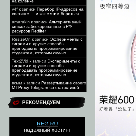
на коленке
v4f
к записи
Перебор IP-адресов на
хостинге — и как с этим бороться
amarakin
к записи
Альтернативный
список заблокированных в РФ
ресурсов Re:filter
ResizeOn
к записи
Эксперименты с
тиграми и другие способы
преподавать программирование
студентам, которым скучно
Text2Vid
к записи
Эксперименты с
тиграми и другие способы
преподавать программирование
студентам, которым скучно
всым
к записи
Развёртывание своего
MTProxy Telegram со статистикой
РЕКОМЕНДУЕМ
REG.RU
надежный хостинг