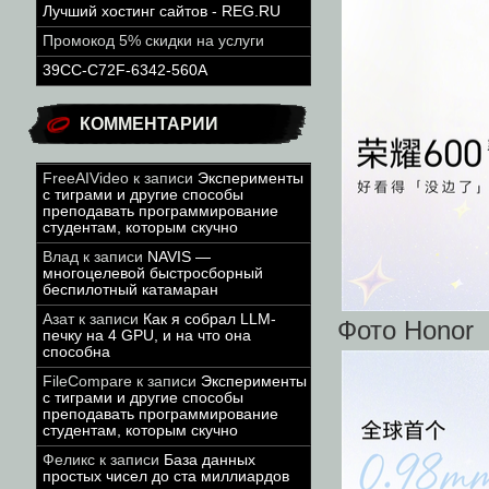
Лучший хостинг сайтов - REG.RU
Промокод 5% скидки на услуги
39CC-C72F-6342-560A
КОММЕНТАРИИ
FreeAIVideo
к записи
Эксперименты
с тиграми и другие способы
преподавать программирование
студентам, которым скучно
Влад
к записи
NAVIS —
многоцелевой быстросборный
беспилотный катамаран
Азат
к записи
Как я собрал LLM-
Фото Honor
печку на 4 GPU, и на что она
способна
FileCompare
к записи
Эксперименты
с тиграми и другие способы
преподавать программирование
студентам, которым скучно
Феликс
к записи
База данных
простых чисел до ста миллиардов