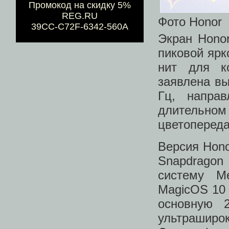
Промокод на скидку 5%
REG.RU
Фото Honor
39CC-C72F-6342-560A
Экран Hono
пиковой ярк
нит для к
заявлена вы
Гц, напра
длительн
цветопереда
Версия Hono
Snapdragon
систему Me
MagicOS 10 
основную 
ультраширо