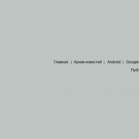
Главная
|
Архив новостей
|
Android
|
Google
Пуб
Все пра
Основными материалами сайта являются
архивные ко