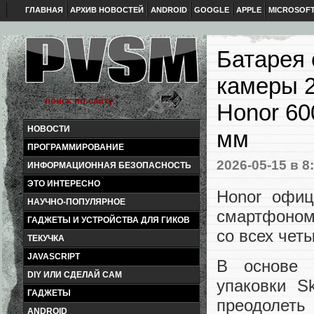
ГЛАВНАЯ
АРХИВ НОВОСТЕЙ
ANDROID
GOOGLE
APPLE
MICROSOF
Батарея 
камеры 2
Honor 60
НОВОСТИ
мм
ПРОГРАММИРОВАНИЕ
2026-05-15
в 8
ИНФОРМАЦИОННАЯ БЕЗОПАСНОСТЬ
ЭТО ИНТЕРЕСНО
Honor офиц
НАУЧНО-ПОПУЛЯРНОЕ
смартфоном
ГАДЖЕТЫ И УСТРОЙСТВА ДЛЯ ГИКОВ
со всех чет
ТЕКУЧКА
JAVASCRIPT
В основе 
DIY ИЛИ СДЕЛАЙ САМ
упаковки Sk
ГАДЖЕТЫ
преодолеть
ANDROID