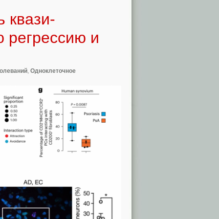
ь квази-
 регрессию и
олеваний
,
Одноклеточное