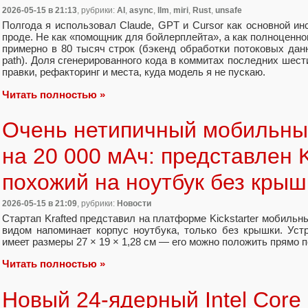
2026-05-15
в 21:13
, рубрики:
AI
,
async
,
llm
,
miri
,
Rust
,
unsafe
Полгода я использовал Claude, GPT и Cursor как основной ин
проде. Не как «помощник для бойлерплейта», а как полноценно
примерно в 80 тысяч строк (бэкенд обработки потоковых данных
path). Доля сгенерированного кода в коммитах последних шест
правки, рефакторинг и места, куда модель я не пускаю.
Читать полностью »
Очень нетипичный мобильны
на 20 000 мАч: представлен K
похожий на ноутбук без крыш
2026-05-15
в 21:09
, рубрики:
Новости
Стартап Krafted представил на платформе Kickstarter мобильн
видом напоминает корпус ноутбука, только без крышки. Уст
имеет размеры 27 × 19 × 1,28 см — его можно положить прямо п
Читать полностью »
Новый 24-ядерный Intel Core 