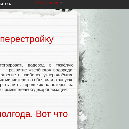
Select Language
▼
АБОТКА
 перестройку
егрировать водород в тяжёлую
и — развитие «зелёного» водорода,
недрение в наиболее углеродоёмкие
ких министерства объявили о запуске
рять пять городских кластеров за
 и промышленной декарбонизации.
олгода. Вот что