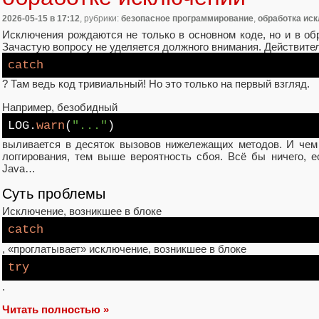
2026-05-15
в 17:12
, рубрики:
безопасное программирование
,
обработка ис
Исключения рождаются не только в основном коде, но и в об
Зачастую вопросу не уделяется должного внимания. Действитель
catch
? Там ведь код тривиальный! Но это только на первый взгляд.
Например, безобидный
LOG.
warn
(
"..."
)
выливается в десяток вызовов нижележащих методов. И чем
логгирования, тем выше вероятность сбоя. Всё бы ничего, 
Java…
Суть проблемы
Исключение, возникшее в блоке
catch
, «проглатывает» исключение, возникшее в блоке
try
.
Читать полностью »