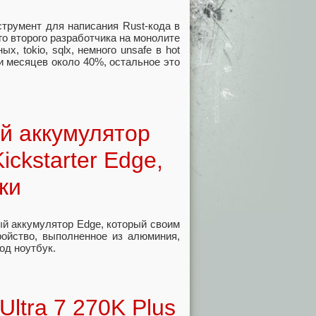
струмент для написания Rust-кода в
го второго разработчика на монолите
, tokio, sqlx, немного unsafe в hot
и месяцев около 40%, остальное это
й аккумулятор
ickstarter Edge,
ки
ый аккумулятор Edge, который своим
ройство, выполненное из алюминия,
од ноутбук.
Ultra 7 270K Plus