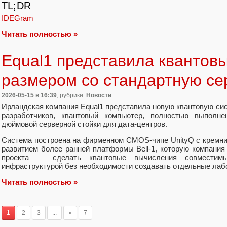
TL;DR
IDEGram
Читать полностью »
Equal1 представила квантов
размером со стандартную се
2026-05-15
в 16:39
, рубрики:
Новости
Ирландская компания Equal1 представила новую квантовую си
разработчиков, квантовый компьютер, полностью выполн
дюймовой серверной стойки для дата-центров.
Система построена на фирменном CMOS-чипе UnityQ с кремн
развитием более ранней платформы Bell-1, которую компания 
проекта — сделать квантовые вычисления совместим
инфраструктурой без необходимости создавать отдельные лаб
Читать полностью »
1
2
3
...
»
7