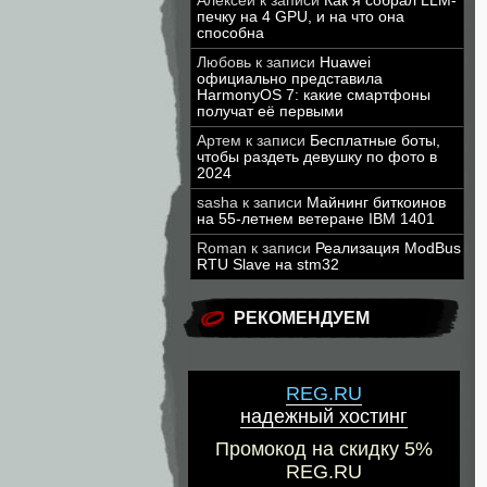
Алексей
к записи
Как я собрал LLM-
печку на 4 GPU, и на что она
способна
Любовь
к записи
Huawei
официально представила
HarmonyOS 7: какие смартфоны
получат её первыми
Артем
к записи
Бесплатные боты,
чтобы раздеть девушку по фото в
2024
sasha
к записи
Майнинг биткоинов
на 55-летнем ветеране IBM 1401
Roman
к записи
Реализация ModBus
RTU Slave на stm32
РЕКОМЕНДУЕМ
REG.RU
надежный хостинг
Промокод на скидку 5%
REG.RU