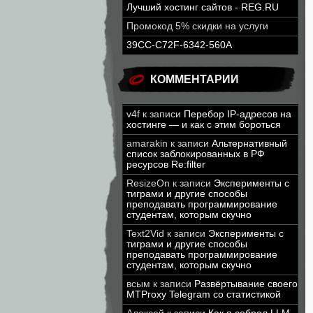
Лучший хостинг сайтов - REG.RU
Промокод 5% скидки на услуги
39CC-C72F-6342-560A
КОММЕНТАРИИ
v4f
к записи
Перебор IP-адресов на
хостинге — и как с этим бороться
amarakin
к записи
Альтернативный
список заблокированных в РФ
ресурсов Re:filter
ResizeOn
к записи
Эксперименты с
тиграми и другие способы
преподавать программирование
студентам, которым скучно
Text2Vid
к записи
Эксперименты с
тиграми и другие способы
преподавать программирование
студентам, которым скучно
всым
к записи
Развёртывание своего
MTProxy Telegram со статистикой