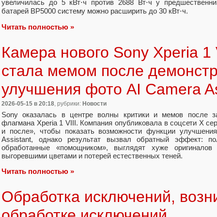
увеличилась до 5 кВт⋅ч против 2688 Вт⋅ч у предшественн
батарей BP5000 систему можно расширить до 30 кВт⋅ч.
Читать полностью »
Камера нового Sony Xperia 1 
стала мемом после демонст
улучшения фото AI Camera As
2026-05-15
в 20:18
, рубрики:
Новости
Sony оказалась в центре волны критики и мемов после за
флагмана Xperia 1 VIII. Компания опубликовала в соцсети X с
и после», чтобы показать возможности функции улучшен
Assistant, однако результат вызвал обратный эффект: по
обработанные «помощником», выглядят хуже оригиналов
выгоревшими цветами и потерей естественных теней.
Читать полностью »
Обработка исключений, возн
обработке исключений