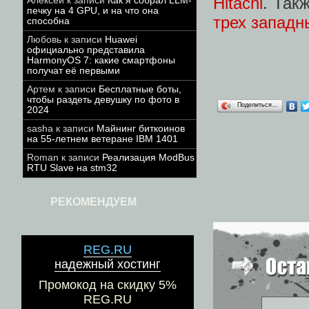
Hitachi
. Так
Алексей
к записи
Как я собрал LLM-
печку на 4 GPU, и на что она
трех западн
способна
Любовь
к записи
Huawei
официально представила
HarmonyOS 7: какие смартфоны
получат её первыми
Артем
к записи
Бесплатные боты,
чтобы раздеть девушку по фото в
Поделиться…
2024
sasha
к записи
Майнинг биткоинов
на 55-летнем ветеране IBM 1401
Roman
к записи
Реализация ModBus
RTU Slave на stm32
РЕКОМЕНДУЕМ
REG.RU
надежный хостинг
Промокод на скидку 5%
REG.RU