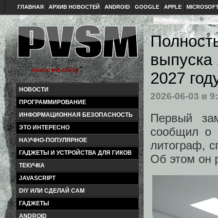
ГЛАВНАЯ
АРХИВ НОВОСТЕЙ
ANDROID
GOOGLE
APPLE
MICROSOF
Полность
выпуска 
2027 год
НОВОСТИ
2026-06-03
в 9
ПРОГРАММИРОВАНИЕ
Первый за
ИНФОРМАЦИОННАЯ БЕЗОПАСНОСТЬ
ЭТО ИНТЕРЕСНО
сообщил о 
НАУЧНО-ПОПУЛЯРНОЕ
литограф, с
ГАДЖЕТЫ И УСТРОЙСТВА ДЛЯ ГИКОВ
Об этом он 
ТЕКУЧКА
JAVASCRIPT
DIY ИЛИ СДЕЛАЙ САМ
ГАДЖЕТЫ
ANDROID