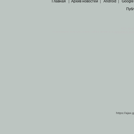
Главная
|
Архив новостей
|
Android
|
Google
Пуб
Все пра
Основными материалами сайта являются
архивные ко
https://ajax.