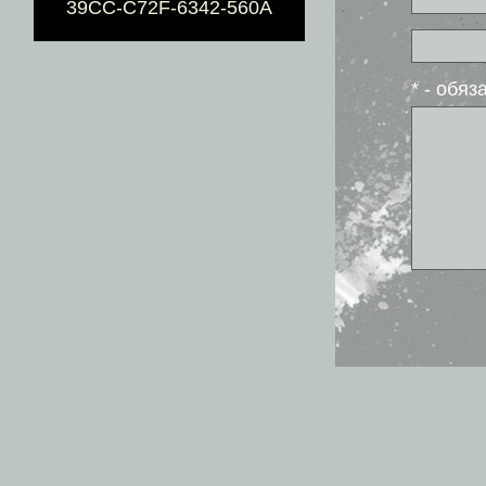
39CC-C72F-6342-560A
* - обя