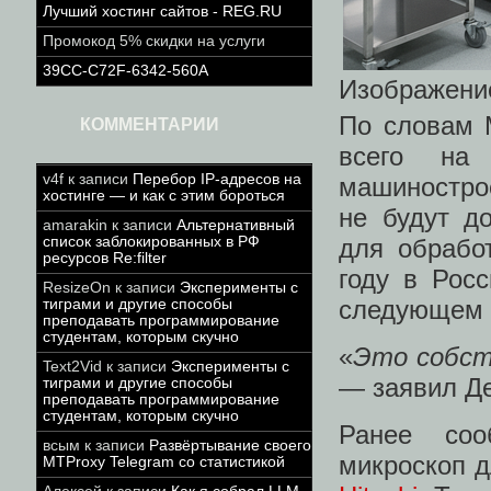
Лучший хостинг сайтов - REG.RU
Промокод 5% скидки на услуги
39CC-C72F-6342-560A
Изображение
По словам 
КОММЕНТАРИИ
всего на 
v4f
к записи
Перебор IP-адресов на
машинострое
хостинге — и как с этим бороться
не будут д
amarakin
к записи
Альтернативный
для обрабо
список заблокированных в РФ
ресурсов Re:filter
году в Рос
ResizeOn
к записи
Эксперименты с
следующем г
тиграми и другие способы
преподавать программирование
студентам, которым скучно
«
Это собств
Text2Vid
к записи
Эксперименты с
— заявил Д
тиграми и другие способы
преподавать программирование
студентам, которым скучно
Ранее соо
всым
к записи
Развёртывание своего
микроскоп 
MTProxy Telegram со статистикой