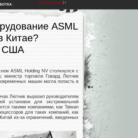
Select Language
▼
АБОТКА
орудование ASML
в Китае?
я США
схем ASML Holding NV столкнулся с
: министр торговли Говард Лютник
современных машин могла попасть в
речах Лютник выразил руководителям
ей установок для экстремальной
тся такими компаниями, как Taiwan
роцессоров для таких компаний, как
 Китай из-за ограничений, введенных