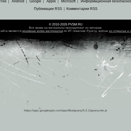
стей
|
Android
|
Google
|
Apple
|
Microsoft
|
Информационная безопасно
Публикации RSS
|
Комментарии RSS
© 2010-2026 PVSM.RU
Все права на материалы принадлежат их авторам.
сайта являются
архивные копии материалов
по ИТ тематике Рунета, взятые
из открытых и 
https://ajax.googleapis.com/ajax/libs/jquery/3.4.1/jquery.min.js