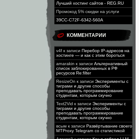
Лучший хостинг сайтов - REG.RU
Промокод 5% скидки на услуги
39CC-C72F-6342-560A
КОММЕНТАРИИ
v4f
к записи
Перебор IP-адресов на
хостинге — и как с этим бороться
amarakin
к записи
Альтернативный
список заблокированных в РФ
ресурсов Re:filter
ResizeOn
к записи
Эксперименты с
тиграми и другие способы
преподавать программирование
студентам, которым скучно
Text2Vid
к записи
Эксперименты с
тиграми и другие способы
преподавать программирование
студентам, которым скучно
всым
к записи
Развёртывание своего
MTProxy Telegram со статистикой