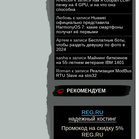
Алексей
к записи
Как я собрал LLM-
печку на 4 GPU, и на что она
способна
Любовь
к записи
Huawei
официально представила
HarmonyOS 7: какие смартфоны
получат её первыми
Артем
к записи
Бесплатные боты,
чтобы раздеть девушку по фото в
2024
sasha
к записи
Майнинг биткоинов
на 55-летнем ветеране IBM 1401
Roman
к записи
Реализация ModBus
RTU Slave на stm32
РЕКОМЕНДУЕМ
REG.RU
надежный хостинг
Промокод на скидку 5%
REG.RU