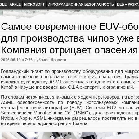
GLE
APPLE
MICROSOFT
ИНФОРМАЦИОННАЯ БЕЗОПАСНОСТЬ
ВЕБ – РАЗР
Самое современное EUV-об
для производства чипов уже 
Компания отрицает опасени
2026-06-19
в 7:35
, рубрики:
Новости
Голландский гигант по производству оборудования для микро
самой серьезной проблемой за все время правления Трампа
изложил руководству ASML опасения, что одна из его самых 
Китай в нарушение введенных США экспортных ограничений.
По словам источников, знакомых с ходом переговоров, на вст
ASML обеспокоенность по поводу используемых компани
ультрафиолетовой литографии (EUV). Системы EUV использую
Semiconductor Manufacturing Co. (TSMC), для производства п
Nvidia и Apple. ASML никогда не разрешалось поставлять их в
во время первой администрации Трампа.