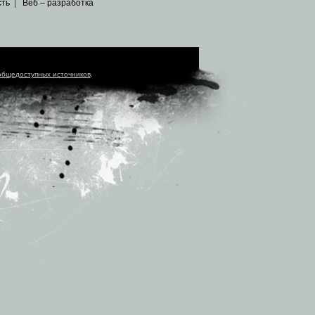
сть
|
Веб – разработка
общедоступных источников
.