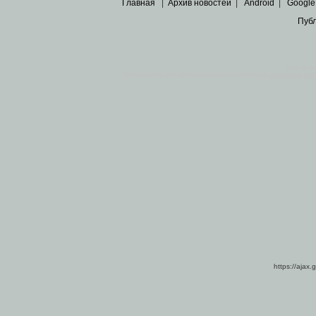
Главная
|
Архив новостей
|
Android
|
Google
Пуб
Все пра
Основными материалами сайта являются
архивные ко
https://ajax.