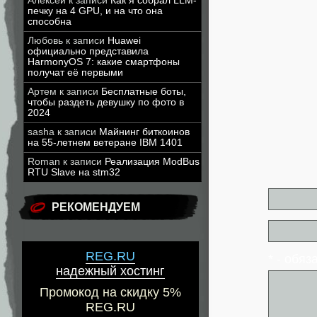
Алексей
к записи
Как я собрал LLM-
печку на 4 GPU, и на что она
способна
Любовь
к записи
Huawei
официально представила
HarmonyOS 7: какие смартфоны
получат её первыми
Артем
к записи
Бесплатные боты,
чтобы раздеть девушку по фото в
2024
sasha
к записи
Майнинг биткоинов
на 55-летнем ветеране IBM 1401
Roman
к записи
Реализация ModBus
RTU Slave на stm32
РЕКОМЕНДУЕМ
REG.RU
* - обя
надежный хостинг
Промокод на скидку 5%
REG.RU