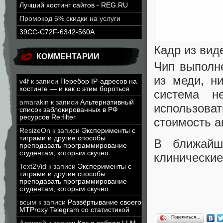
Лучший хостинг сайтов - REG.RU
Промокод 5% скидки на услуги
39CC-C72F-6342-560A
Кадр из вид
КОММЕНТАРИИ
Чип выполне
из меди, ни
v4f
к записи
Перебор IP-адресов на
хостинге — и как с этим бороться
система н
amarakin
к записи
Альтернативный
использов
список заблокированных в РФ
ресурсов Re:filter
стоимость а
ResizeOn
к записи
Эксперименты с
тиграми и другие способы
В ближайш
преподавать программирование
студентам, которым скучно
клинические
Text2Vid
к записи
Эксперименты с
тиграми и другие способы
преподавать программирование
студентам, которым скучно
всым
к записи
Развёртывание своего
MTProxy Telegram со статистикой
Поделиться…