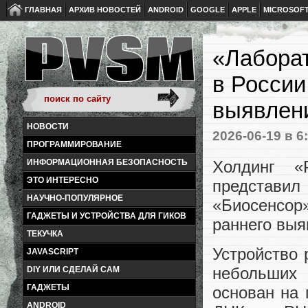
ГЛАВНАЯ
АРХИВ НОВОСТЕЙ
ANDROID
GOOGLE
APPLE
MICROSOF
«Лаборат
в России
выявлен
НОВОСТИ
2026-06-19
в 6
ПРОГРАММИРОВАНИЕ
Холдинг «
ИНФОРМАЦИОННАЯ БЕЗОПАСНОСТЬ
ЭТО ИНТЕРЕСНО
представ
НАУЧНО-ПОПУЛЯРНОЕ
«Биосенсо
ГАДЖЕТЫ И УСТРОЙСТВА ДЛЯ ГИКОВ
раннего выя
ТЕКУЧКА
Устройство 
JAVASCRIPT
небольших
DIY ИЛИ СДЕЛАЙ САМ
ГАДЖЕТЫ
основан на
ANDROID