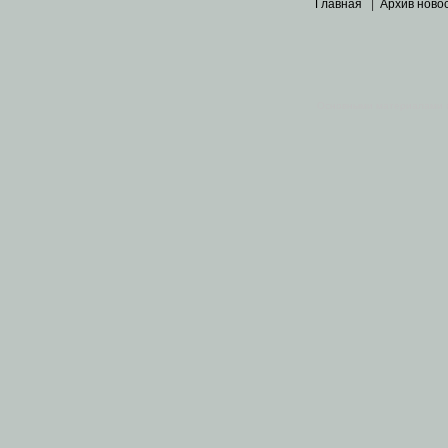
Главная
|
Архив ново
Основными материалами 