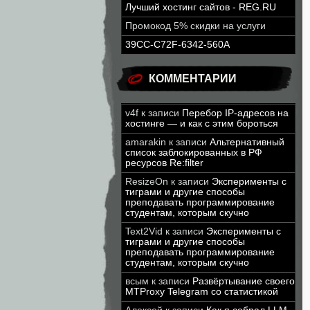
Лучший хостинг сайтов - REG.RU
Промокод 5% скидки на услуги
39CC-C72F-6342-560A
КОММЕНТАРИИ
v4f
к записи
Перебор IP-адресов на
хостинге — и как с этим бороться
amarakin
к записи
Альтернативный
список заблокированных в РФ
ресурсов Re:filter
ResizeOn
к записи
Эксперименты с
тиграми и другие способы
преподавать программирование
студентам, которым скучно
Text2Vid
к записи
Эксперименты с
тиграми и другие способы
преподавать программирование
студентам, которым скучно
всым
к записи
Развёртывание своего
MTProxy Telegram со статистикой