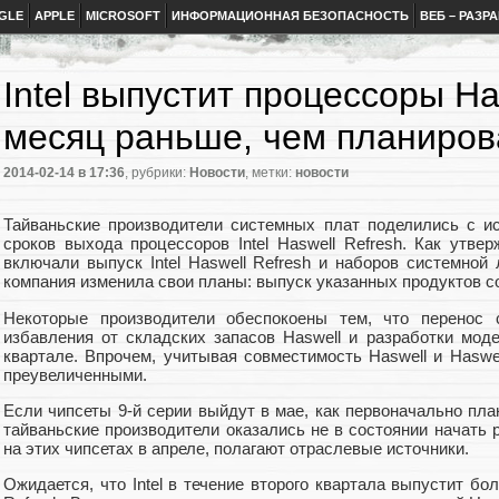
GLE
APPLE
MICROSOFT
ИНФОРМАЦИОННАЯ БЕЗОПАСНОСТЬ
ВЕБ – РАЗР
Intel выпустит процессоры Ha
месяц раньше, чем планиров
2014-02-14
в 17:36
, рубрики:
Новости
, метки:
новости
Тайваньские производители системных плат поделились с и
сроков выхода процессоров Intel Haswell Refresh. Как утвер
включали выпуск Intel Haswell Refresh и наборов системной 
компания изменила свои планы: выпуск указанных продуктов со
Некоторые производители обеспокоены тем, что перенос
избавления от складских запасов Haswell и разработки моде
квартале. Впрочем, учитывая совместимость Haswell и Haswel
преувеличенными.
Если чипсеты 9-й серии выйдут в мае, как первоначально план
тайваньские производители оказались не в состоянии начать р
на этих чипсетах в апреле, полагают отраслевые источники.
Ожидается, что Intel в течение второго квартала выпустит бо