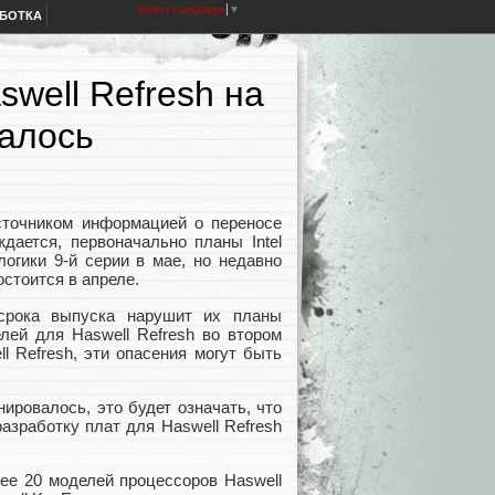
Select Language
▼
АБОТКА
swell Refresh на
алось
сточником информацией о переносе
ждается, первоначально планы Intel
логики 9-й серии в мае, но недавно
стоится в апреле.
 срока выпуска нарушит их планы
лей для Haswell Refresh во втором
l Refresh, эти опасения могут быть
ировалось, это будет означать, что
азработку плат для Haswell Refresh
лее 20 моделей процессоров Haswell