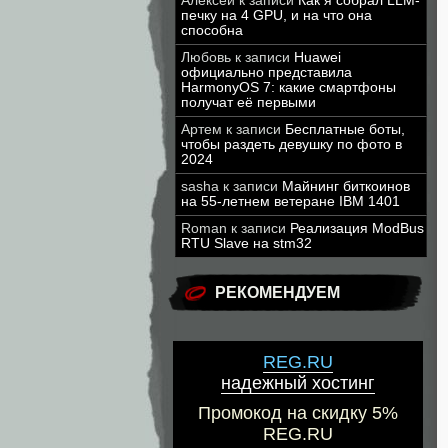
Алексей
к записи
Как я собрал LLM-
печку на 4 GPU, и на что она
способна
Любовь
к записи
Huawei
официально представила
HarmonyOS 7: какие смартфоны
получат её первыми
Артем
к записи
Бесплатные боты,
чтобы раздеть девушку по фото в
2024
sasha
к записи
Майнинг биткоинов
на 55-летнем ветеране IBM 1401
Roman
к записи
Реализация ModBus
RTU Slave на stm32
РЕКОМЕНДУЕМ
REG.RU
надежный хостинг
Промокод на скидку 5%
REG.RU