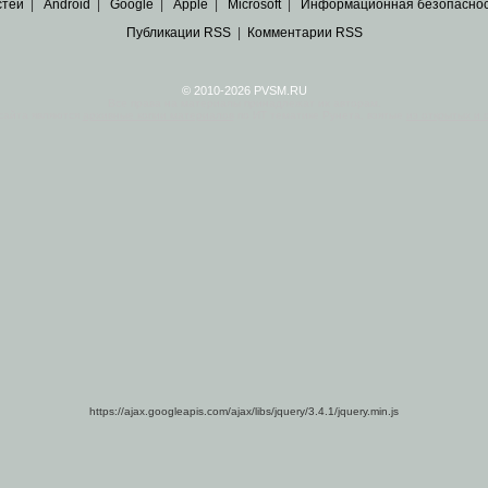
стей
|
Android
|
Google
|
Apple
|
Microsoft
|
Информационная безопасно
Публикации RSS
|
Комментарии RSS
© 2010-2026 PVSM.RU
Все права на материалы принадлежат их авторам.
сайта являются
архивные копии материалов
по ИТ тематике Рунета, взятые
из открытых и 
https://ajax.googleapis.com/ajax/libs/jquery/3.4.1/jquery.min.js