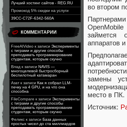
Лучший хостинг сайтов - REG.RU
во втором п
Промокод 5% скидки на услуги
Партнера
39CC-C72F-6342-560A
OpenMobile 
КОММЕНТАРИИ
займется 
аппаратов и
FreeAIVideo
к записи
Эксперименты
с тиграми и другие способы
Предполага
преподавать программирование
студентам, которым скучно
адаптиров
Влад
к записи
NAVIS —
потребност
многоцелевой быстросборный
беспилотный катамаран
замены ус
Азат
к записи
Как я собрал LLM-
модернизаци
печку на 4 GPU, и на что она
способна
место в ПК.
FileCompare
к записи
Эксперименты
с тиграми и другие способы
Источник:
Pa
преподавать программирование
студентам, которым скучно
Феликс
к записи
База данных
простых чисел до ста миллиардов