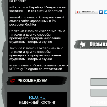
на коленке
v4f
к записи
Перебор IP-адресов на
хостинге — и как с этим бороться
Поделиться…
amarakin
к записи
Альтернативный
список заблокированных в РФ
ресурсов Re:filter
ResizeOn
к записи
Эксперименты с
тиграми и другие способы
преподавать программирование
студентам, которым скучно
Text2Vid
к записи
Эксперименты с
тиграми и другие способы
преподавать программирование
студентам, которым скучно
всым
к записи
Развёртывание своего
MTProxy Telegram со статистикой
РЕКОМЕНДУЕМ
REG.RU
* - обя
надежный хостинг