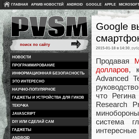
ГЛАВНАЯ
АРХИВ НОВОСТЕЙ
ANDROID
GOOGLE
APPLE
MICROSOF
Google в
смартфон
2015-01-18
в 14:30
, руб
НОВОСТИ
Продавая
M
ПРОГРАММИРОВАНИЕ
долларов
, 
ИНФОРМАЦИОННАЯ БЕЗОПАСНОСТЬ
Advanced T
ЭТО ИНТЕРЕСНО
руководство
НАУЧНО-ПОПУЛЯРНОЕ
что Регина
ГАДЖЕТЫ И УСТРОЙСТВА ДЛЯ ГИКОВ
Research P
ТЕКУЧКА
миноборон
JAVASCRIPT
система г
DIY ИЛИ СДЕЛАЙ САМ
интересные
ГАДЖЕТЫ
ANDROID