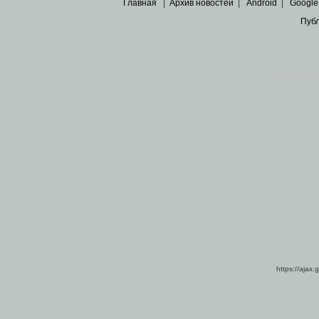
Главная
|
Архив новостей
|
Android
|
Google
Пуб
Все пра
Основными материалами сайта являются
архивные ко
https://ajax.