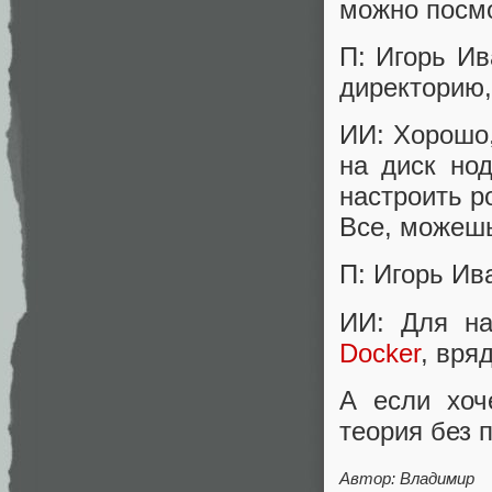
можно посм
П: Игорь Ив
директорию,
ИИ: Хорошо,
на диск но
настроить р
Все, можешь
П: Игорь Ив
ИИ: Для н
Docker
, вря
А если хоч
теория без 
Автор: Владимир