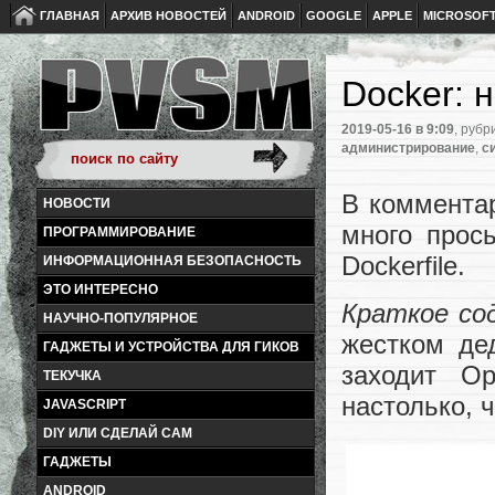
ГЛАВНАЯ
АРХИВ НОВОСТЕЙ
ANDROID
GOOGLE
APPLE
MICROSOF
Docker: 
2019-05-16
в 9:09
, рубр
администрирование
,
с
В коммента
НОВОСТИ
много прос
ПРОГРАММИРОВАНИЕ
Dockerfile.
ИНФОРМАЦИОННАЯ БЕЗОПАСНОСТЬ
ЭТО ИНТЕРЕСНО
Краткое со
НАУЧНО-ПОПУЛЯРНОЕ
жестком дед
ГАДЖЕТЫ И УСТРОЙСТВА ДЛЯ ГИКОВ
заходит Op
ТЕКУЧКА
настолько, 
JAVASCRIPT
DIY ИЛИ СДЕЛАЙ САМ
ГАДЖЕТЫ
ANDROID