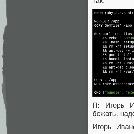
так:
FROM ruby:2.5.5-str
WORKDIR /app

COPY Gemfile* /app

RUN curl 
-s
L https:
    && 
echo
"958c9a
    &&  bash  setup
    && rm -rf setup
    && apt-get -y i
    && gem install 
    && bundle insta
    && rm -rf /usr/
    && apt-get clea
    && rm -rf /var/
COPY . /app

RUN rake assets:pre
CMD [
"bundle”, “exe
П: Игорь 
бежать, над
Игорь Иван