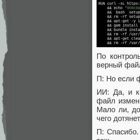
RUN curl 
-s
L https:
    && 
echo
"958c9a
    &&  bash  setup
    && rm -rf setup
    && apt-get -y i
    && gem install 
    && bundle insta
    && rm -rf /usr/
    && apt-get clea
    && rm -rf /var/
По контрол
верный фай
П: Но если 
ИИ: Да, и к
файл измен
Мало ли, до
чего дотянет
П: Спасибо.