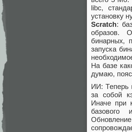
libc, стан
установку н
Scratch
: ба
образов. 
бинарных, 
запуска бин
необходимое
На базе как
думаю, пояс
ИИ: Теперь 
за собой 
Иначе при 
базового 
Обновление 
сопровождае