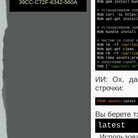
39CC-C72F-6342-560A

RUN gem install bun
# Устанавливаем nod

RUN curl -sL https:
RUN apt-get install
# Устанавливаем зав

RUN bundle install
# Чистим за собой к

RUN rm -rf 
/usr/loc
RUN apt-get clean 

RUN rm -rf 
/var/lib
# Запускаем скрипт,

CMD [
"/app/init.sh"
ИИ: Ох, да
строчки:
FROM
ubuntu
:latest
Вы берете т
latest
. Использов