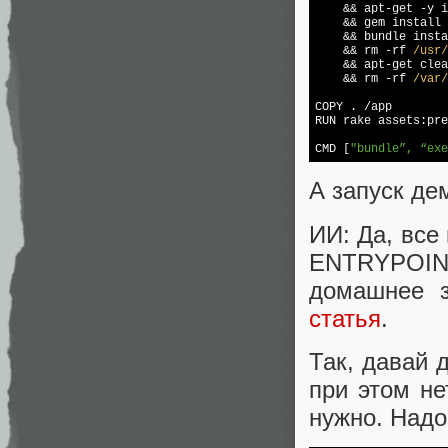
    && apt-get -y i
    && gem install 
    && bundle insta
    && rm -rf 
/usr/
    && apt-get clea
    && rm -rf 
/var/
COPY . /app

RUN rake assets:pre
CMD [
"bundle”, “exe
А запуск де
ИИ: Да, все
ENTRYPOIN
домашнее з
статья
.
Так, давай 
при этом не
нужно. Надо