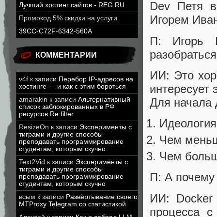
Dev Петя в
Лучший хостинг сайтов - REG.RU
Игорем Ива
Промокод 5% скидки на услуги
39CC-C72F-6342-560A
П: Игорь 
разобраться
КОММЕНТАРИИ
ИИ: Это хор
v4f
к записи
Перебор IP-адресов на
интересует 
хостинге — и как с этим бороться
Для начала 
amarakin
к записи
Альтернативный
список заблокированных в РФ
ресурсов Re:filter
Идеология
ResizeOn
к записи
Эксперименты с
тиграми и другие способы
Чем меньш
преподавать программирование
студентам, которым скучно
Чем больш
Text2Vid
к записи
Эксперименты с
тиграми и другие способы
П: А почему
преподавать программирование
студентам, которым скучно
ИИ: Docker
всым
к записи
Развёртывание своего
MTProxy Telegram со статистикой
процесса с