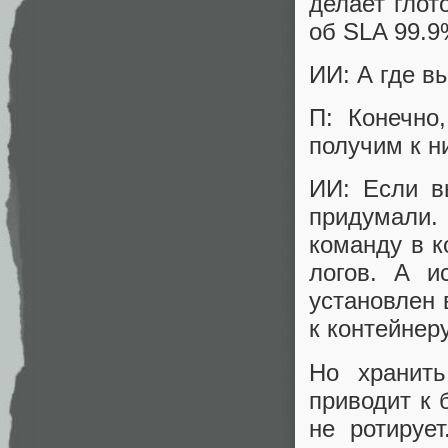
делает глот
об SLA 99.9%
ИИ: А где в
П: Конечно,
получим к н
ИИ: Если в
придумали. 
команду в к
логов. А и
установлен 
к контейнеру
Но хранит
приводит к 
не ротируе