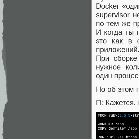
Docker «оди
supervisor 
по тем же п
И когда ты 
это как в 
приложений
При сборке
нужное кол
один процес
Но об этом 
П: Кажется,
FROM ruby:
2.5
.5
-str
WORKDIR /app

COPY Gemfile* /app

RUN curl -sL https: