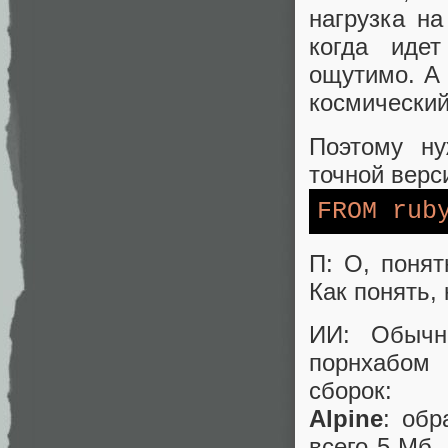
нагрузка на
когда иде
ощутимо. А 
космический
Поэтому ну
точной верс
FROM
rub
П: О, поня
Как понять,
ИИ: Обычн
порнхабом 
сборок:
Alpine
: обр
всего 5 Мб.