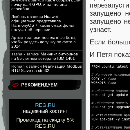
Алексей
к записи
Как я собрал LLM-
перезапуст
печку на 4 GPU, и на что она
способна
запущено н
Любовь
к записи
Huawei
запущено не
официально представила
HarmonyOS 7: какие смартфоны
узнает.
получат её первыми
Артем
к записи
Бесплатные боты,
Если больше
чтобы раздеть девушку по фото в
2024
И Петя пока
sasha
к записи
Майнинг биткоинов
на 55-летнем ветеране IBM 1401
Roman
к записи
Реализация ModBus
FROM ubuntu:latest

RTU Slave на stm32
# Копируем исходный

COPY ./ /app

WORKDIR /app

РЕКОМЕНДУЕМ
# Обновляем список 

RUN apt-get update 

# Обновляем пакеты
REG.RU

RUN apt-get upgrade

надежный хостинг
# Устанавливаем нуж
Промокод на скидку 5%

RUN apt-get -y ins
REG.RU
# Устанавливаем bun