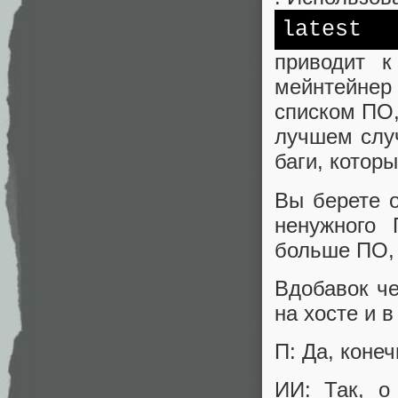
latest
приводит к
мейнтейнер
списком ПО, 
лучшем случ
баги, котор
Вы берете 
ненужного 
больше ПО, 
Вдобавок ч
на хосте и в
П: Да, конеч
ИИ: Так, о