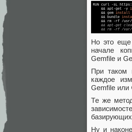
RUN curl -sL https:
    && apt-get -y 
i
    && gem 
install
 
    && bundle 
insta
    && rm -rf /usr/
    && apt-get clea
    && rm -rf /var/
Но это еще
начале коп
Gemfile и Ge
При таком п
каждое изм
Gemfile или 
Те же мето
зависимост
базирующихс
Ну и након