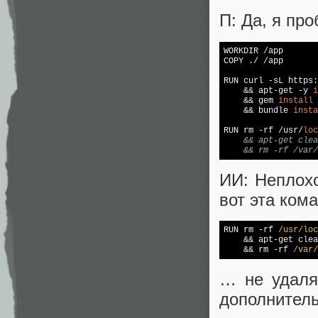
П: Да, я про
WORKDIR /app

COPY ./ /app

RUN curl -sL https:
    && apt-get -y 
i
    && gem 
install
 
    && bundle 
insta
RUN rm -rf /usr/
loc
    && apt-get clea
    && rm -rf /var/
ИИ: Неплохо
вот эта ком
RUN rm -rf 
/usr/loc
    && apt-get clea
    && rm -rf 
/var/
… не удаля
дополнитель