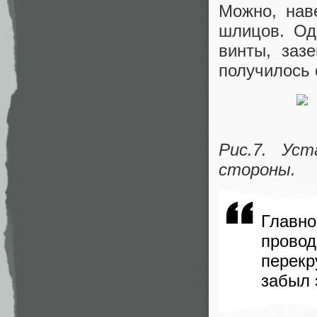
Можно, нав
шлицов. Од
винты, зазе
получилось 
Рис.7. Ус
стороны.
Главн
пров
перек
забыл 