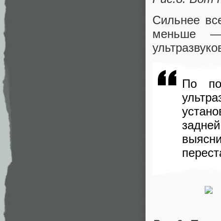
Сильнее вс
меньше —
ультразвуко
По по
ультр
устан
задне
выясн
перест