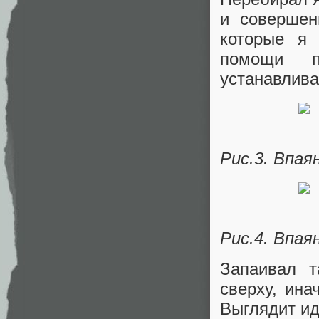
и совершен
которые я 
помощи п
устанавлива
Рис.3. Впая
Рис.4. Впая
Запаивал т
сверху, ина
Выглядит ид