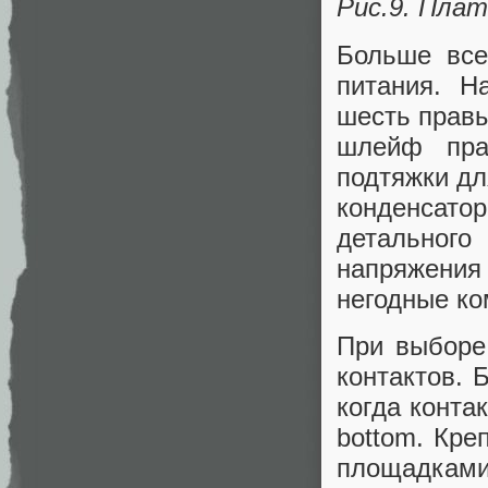
Рис.9. Плат
Больше все
питания. Н
шесть правы
шлейф прак
подтяжки д
конденсатор
детальног
напряжения
негодные ко
При выборе
контактов. 
когда конта
bottom. Кре
площадка