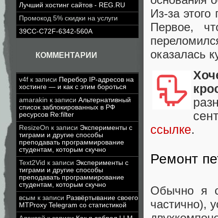
Лучший хостинг сайтов - REG.RU
Из-за этого
Промокод 5% скидки на услуги
Первое, ч
39CC-C72F-6342-560A
переломил
оказалась к
КОММЕНТАРИИ
Хоч
v4f
к записи
Перебор IP-адресов на
кро
хостинге — и как с этим бороться
раз
amarakin
к записи
Альтернативный
список заблокированных в РФ
сен
ресурсов Re:filter
ссылке
.
ResizeOn
к записи
Эксперименты с
тиграми и другие способы
преподавать программирование
студентам, которым скучно
Ремонт пе
Text2Vid
к записи
Эксперименты с
тиграми и другие способы
преподавать программирование
студентам, которым скучно
Обычно я с
всым
к записи
Развёртывание своего
частично), 
MTProxy Telegram со статистикой
двухкомпоне