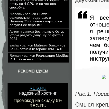
Алексей
к записи
Как я собрал LLM-
печку на 4 GPU, и на что она
способна
Любовь
к записи
Huawei
Я все
официально представила
HarmonyOS 7: какие смартфоны
отноше
получат её первыми
я реш
Артем
к записи
Бесплатные боты,
чтобы раздеть девушку по фото в
затвер
2024
чем б
sasha
к записи
Майнинг биткоинов
на 55-летнем ветеране IBM 1401
получ
Roman
к записи
Реализация ModBus
инстру
RTU Slave на stm32
РЕКОМЕНДУЕМ
REG.RU
Рис.1. Поса
надежный хостинг
Промокод на скидку 5%
Смысл крепл
REG.RU