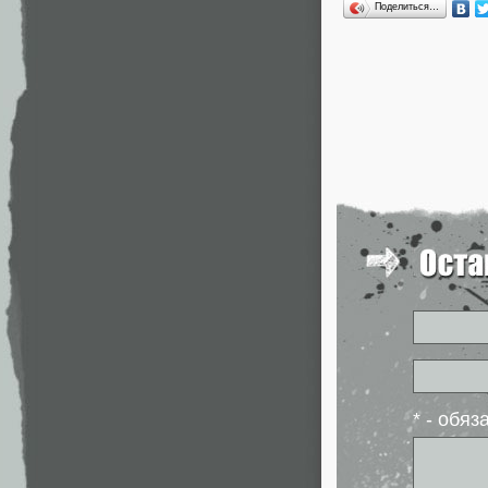
Поделиться…
* - обя