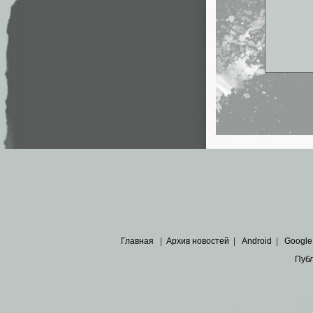
Главная
|
Архив новостей
|
Android
|
Google
Пуб
Все пра
Основными материалами сайта являются
архивные ко