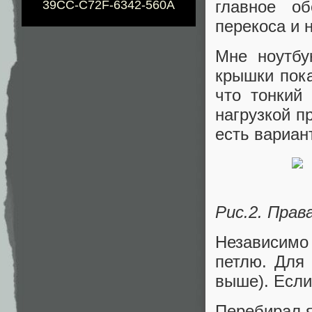
главное об
39CC-C72F-6342-560A
перекоса и 
Мне ноутбу
крышки пока
что тонкий
нагрузкой п
есть вариан
Рис.2. Прав
Независимо
петлю. Для 
выше). Если
Перебирал я