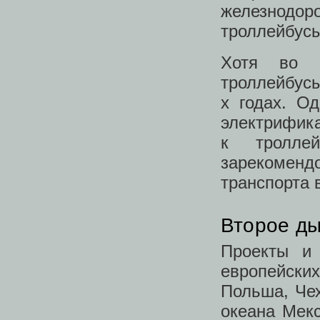
железнодор
троллейбусы
Хотя во м
троллейбусы
х годах. О
электрифика
к тролле
зарекоменд
транспорта 
Второе ды
Проекты и 
европейских
Польша, Чех
океана Мек