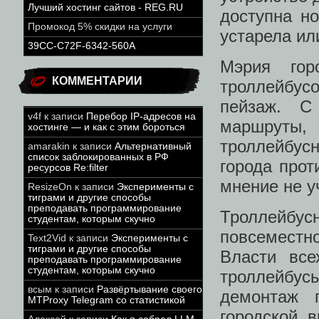
Лучший хостинг сайтов - REG.RU
доступна но
Промокод 5% скидки на услуги
устарела ил
39CC-C72F-6342-560A
Мэрия го
КОММЕНТАРИИ
троллейбусо
пейзаж. С
v4f
к записи
Перебор IP-адресов на
маршруты,
хостинге — и как с этим бороться
троллейбу
amarakin
к записи
Альтернативный
список заблокированных в РФ
города прот
ресурсов Re:filter
мнение не у
ResizeOn
к записи
Эксперименты с
тиграми и другие способы
преподавать программирование
Троллейбу
студентам, которым скучно
повсеместно
Text2Vid
к записи
Эксперименты с
тиграми и другие способы
Власти все
преподавать программирование
студентам, которым скучно
троллейбу
всым
к записи
Развёртывание своего
демонтаж 
MTProxy Telegram со статистикой
городской 