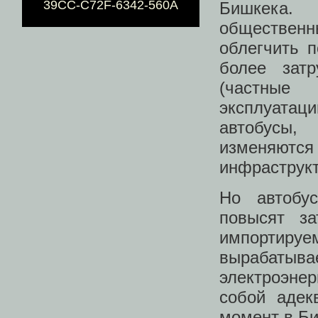
39CC-C72F-6342-560A
Бишкека.
обществен
облегчить п
более затр
(частные 
эксплуатаци
автобусы,
изменяют
инфраструкт
Но автобу
повысят за
импортируе
вырабатыва
электроэнер
собой адек
момент в Б