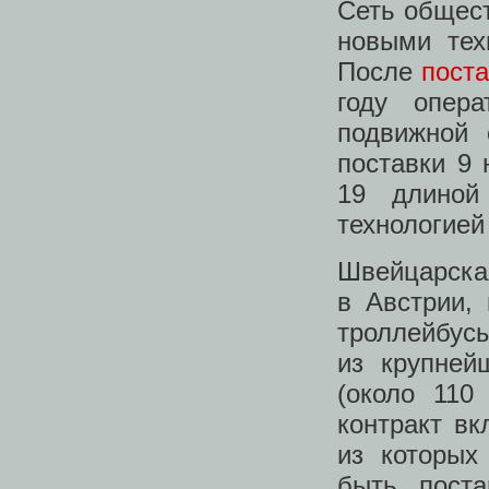
Сеть общест
новыми тех
После
пост
году опер
подвижной 
поставки 9 
19 длиной
технологией
Швейцарска
в Австрии,
троллейбусы
из крупней
(около 110
контракт вк
из которых
быть пост