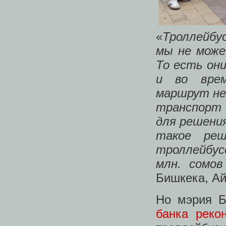
«
Троллейбу
мы не може
То есть он
и во врем
маршрут не
транспорт 
для решения
такое реш
троллейбус
млн. сомов
Бишкека, А
Но мэрия Б
банка реко