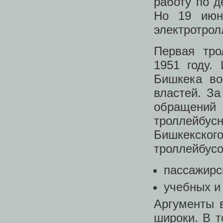
работу по д
Но 19 июн
электротрол
Первая тро
1951 году.
Бишкека во
властей. За
обращений 
троллейбу
Бишкекско
троллейбусов
пассажирск
учебных и
Аргументы 
широки. В т