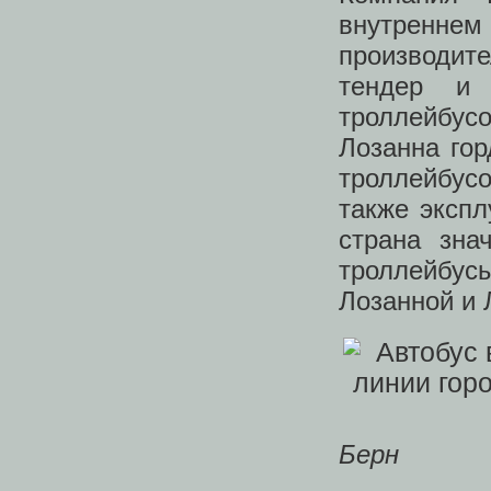
внутреннем
производит
тендер и 
троллейбус
Лозанна гор
троллейбусо
также экспл
страна зна
троллейбу
Лозанной и
Берн