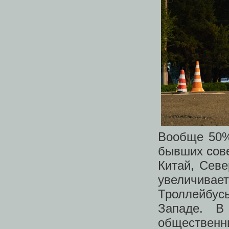
Вообще 5
бывших сове
Китай, Сев
увеличива
Троллейбус
Западе. В
обществен