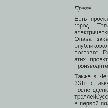
Прага
Есть прое
город Те
электричес
Опава зака
опубликова
поставке. Р
этих проек
производител
Также в Че
33Tr с акк
после сделк
троллейбусо
в первой по