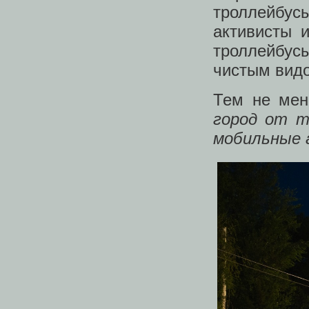
троллейбус
активисты и
троллейбус
чистым видо
Тем не мен
город от т
мобильные 