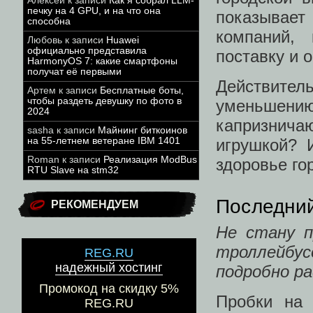
Алексей
к записи
Как я собрал LLM-
печку на 4 GPU, и на что она
показывает
способна
компаний,
Любовь
к записи
Huawei
официально представила
поставку и 
HarmonyOS 7: какие смартфоны
получат её первыми
Действитель
Артем
к записи
Бесплатные боты,
чтобы раздеть девушку по фото в
уменьшению
2024
капризничаю
sasha
к записи
Майнинг биткоинов
на 55-летнем ветеране IBM 1401
игрушкой? 
Roman
к записи
Реализация ModBus
здоровье го
RTU Slave на stm32
Последний
РЕКОМЕНДУЕМ
Не стану п
троллейбу
REG.RU
надежный хостинг
подробно р
Промокод на скидку 5%
Пробки на 
REG.RU