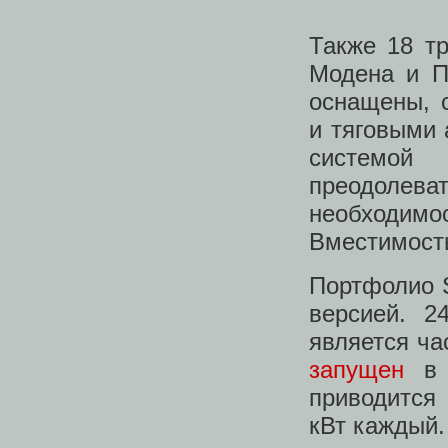
Также 18 тр
Модена и П
оснащены, 
и тяговыми 
системой 
преодоле
необходим
Вместимость
Портфолио So
версией. 2
является ча
запущен
в п
приводится
кВт каждый.