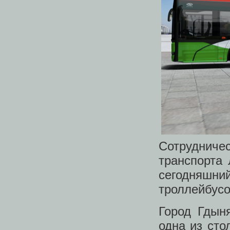
Сотруднич
транспорта 
сегодняшни
троллейбусо
Город Гдын
одна из сто