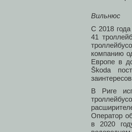
Вильнюс
С 2018 года
41 троллей
троллейбусо
компанию о
Европе в д
Škoda пос
заинтересов
В Риге исп
троллейб
расширите
Оператор об
в 2020 год