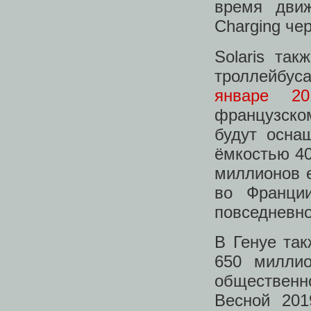
время движ
Charging че
Solaris та
троллейбус
январе 20
французско
будут осна
ёмкостью 40
миллионов е
во Франци
повседневно
В Генуе та
650 милли
общественн
Весной 201