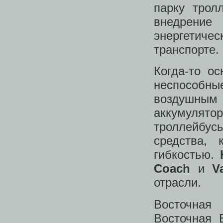
парку трол
внедрение
энергетич
транспорте.
Когда-то о
неспособн
воздушным 
аккумулято
троллейбу
средства,
гибкостью.
Coach
и
V
отрасли.
Восточная
Восточная 