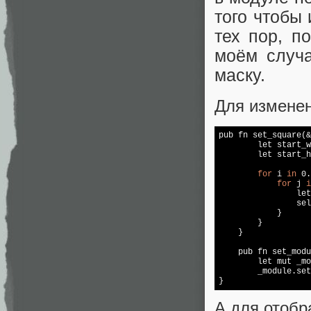
того чтобы
тех пор, п
моём случа
маску.
Для изменен
pub fn 
set
_square(&
let
 start_w
let
 start_h
for
 i 
in
 0.
for
 j 
i
let
                sel
            }

        }

    }

    pub fn 
set
_modu
let
 mut _mo
        _module.set
А для отобр