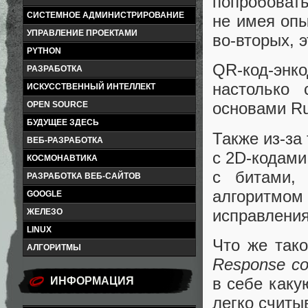
попробовать
СИСТЕМНОЕ АДМИНИСТРИРОВАНИЕ
не имея опы
УПРАВЛЕНИЕ ПРОЕКТАМИ
во-вторых, 
PYTHON
QR-код-энк
РАЗРАБОТКА
настолько
ИСКУССТВЕННЫЙ ИНТЕЛЛЕКТ
основами Ru
OPEN SOURCE
БУДУЩЕЕ ЗДЕСЬ
Также из-за
ВЕБ-РАЗРАБОТКА
с 2D-кодами,
КОСМОНАВТИКА
с битами, 
РАЗРАБОТКА ВЕБ-САЙТОВ
алгоритм
GOOGLE
исправления
ЖЕЛЕЗО
LINUX
Что же тако
АЛГОРИТМЫ
Response c
в себе как
ИНФОРМАЦИЯ
легко считы