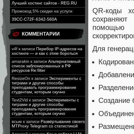
Лучший хостинг сайтов - REG.RU
QR-коды х
Промокод 5% скидки на услуги
сохраняют
39CC-C72F-6342-560A
помощью 
КОММЕНТАРИИ
скорректиро
Для генерац
v4f
к записи
Перебор IP-адресов на
хостинге — и как с этим бороться
Кодирован
amarakin
к записи
Альтернативный
список заблокированных в РФ
ресурсов Re:filter
Добавлени
ResizeOn
к записи
Эксперименты с
тиграми и другие способы
Разделени
преподавать программирование
студентам, которым скучно
Создание 
Text2Vid
к записи
Эксперименты с
тиграми и другие способы
преподавать программирование
Объединен
студентам, которым скучно
всым
к записи
Развёртывание своего
Размещени
MTProxy Telegram со статистикой