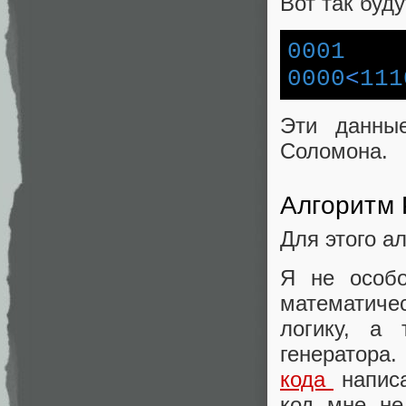
Вот так буд
0001
0000
<
111
Эти данны
Соломона.
Алгоритм
Для этого а
Я не особо
математиче
логику, а 
генератора
кода
написа
код мне не