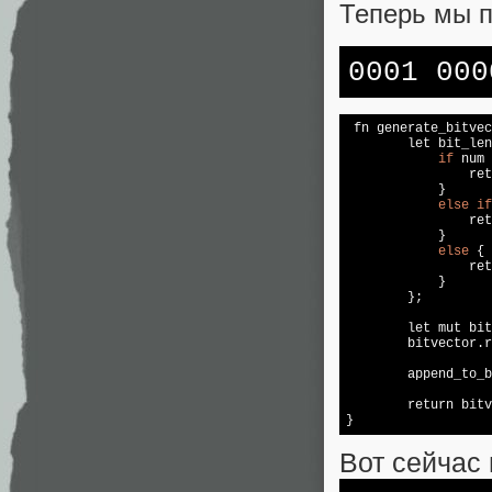
Теперь мы п
0001 000
 fn generate_bitvec
let
 bit_len
if
 num 
ret
            }

else
if
ret
            }

else
 {

ret
            }

        };

let
 mut bit
        bitvector.r
        append_to_b
return
 bitv
}
Вот сейчас