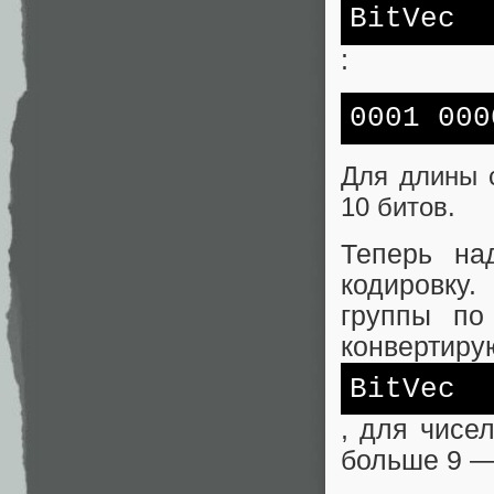
BitVec
:
0001 000
Для длины 
10 битов.
Теперь на
кодировку.
группы п
конвертиру
BitVec
, для чисе
больше 9 — 