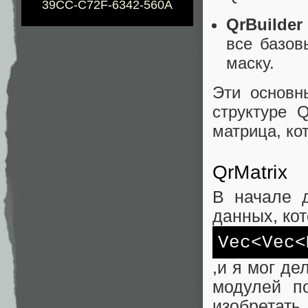
39CC-C72F-6342-560A
QrBuilder
все базов
маску.
Эти основн
структуре Q
матрица, ко
QrMatrix
В начале д
данных, кот
Vec<Vec<
,и я мог д
модулей п
изобретать