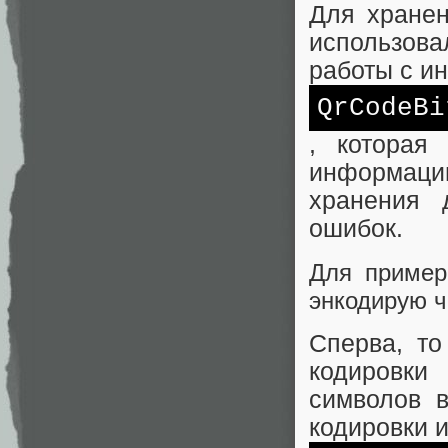
Для хранен
использов
работы с и
QrCodeBi
, которая
информации
хранения 
ошибок.
Для примера
энкодирую ч
Сперва, то
кодировки
символов 
кодировки и