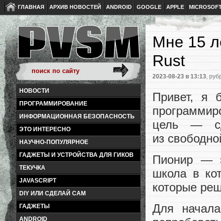
ГЛАВНАЯ
АРХИВ НОВОСТЕЙ
ANDROID
GOOGLE
APPLE
MICROSOF
Мне 15 л
Rust
2023-08-23
в 13:13
, руб
НОВОСТИ
Привет, я 
ПРОГРАММИРОВАНИЕ
программиро
ИНФОРМАЦИОННАЯ БЕЗОПАСНОСТЬ
цель — сд
ЭТО ИНТЕРЕСНО
из свободно
НАУЧНО-ПОПУЛЯРНОЕ
ГАДЖЕТЫ И УСТРОЙСТВА ДЛЯ ГИКОВ
Пионир — э
ТЕКУЧКА
школа в ко
JAVASCRIPT
которые реш
DIY ИЛИ СДЕЛАЙ САМ
Для начала
ГАДЖЕТЫ
ANDROID