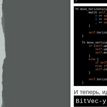
}
fn move_horizontaly
        match 
self
.
0
 => 
se
6
 => 
se
            _ => 
se
        }

self
.horizo
    }

    fn move_vertica
if
 (
self
.up
self
.up
self
.mo
        }

else
 {

if
self
else
if
self
.co
        }

self
.horizo
    }
И теперь, и
BitVec-у