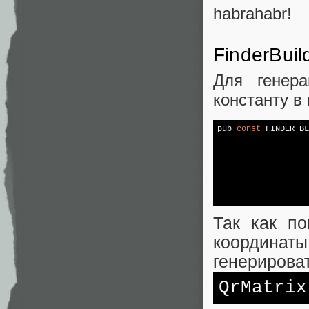
habrahabr!
FinderBuil
Для генер
константу в
pub 
const
 FINDER_BL
                   
                   
                   
                   
                   
                   
                   
Так как по
координаты
генерирова
QrMatrix