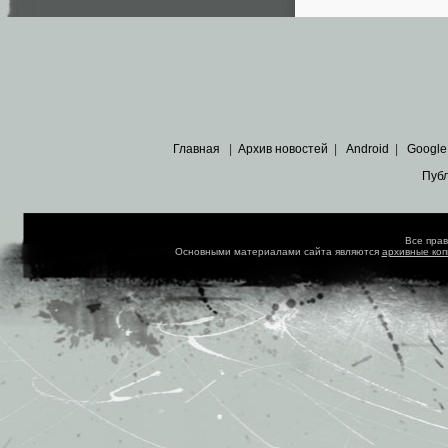
Главная
|
Архив новостей
|
Android
|
Google
Пуб
Все пра
Основными материалами сайта являются
архивные ко