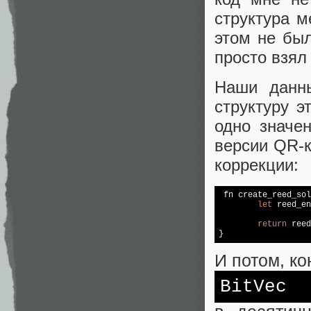
структура м
этом не был
просто взял
Наши данны
структуру э
одно значе
версии QR-к
коррекции:
 fn create_reed_sol
let
 reed_en
return
 reed
}
И потом, ко
BitVec