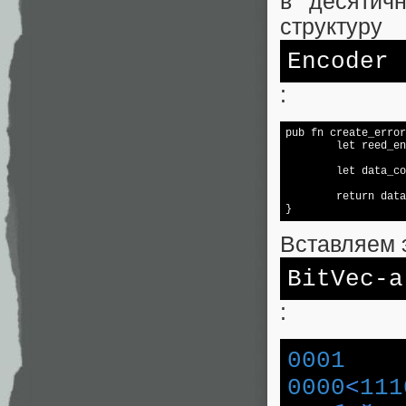
в десятич
структуру
Encoder
:
pub fn create_error
        let reed_en
        let data_co
        return data
}
Вставляем 
BitVec-а
:
0001
0000
<
111