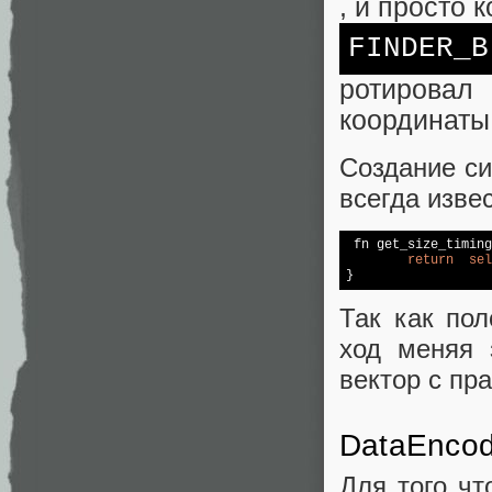
, и просто 
FINDER_B
ротирова
координаты
Создание си
всегда изве
 fn get_size_timing
return
sel
}
Так как пол
ход меняя 
вектор с пр
DataEncod
Для того чт