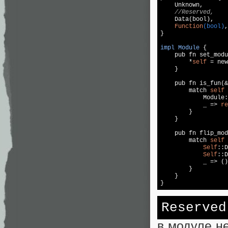
    Unknown,

//Reserved,
    Data(bool),

Function
(bool)
,

}

impl
Module
{

    pub fn set_modu
        *
self
 = new
    }

    pub fn is_fun(&
        match 
self
 
            Module:
            _ => 
re
        }

    }

    pub fn flip_mod
        match 
self
 
Self
::D
Self
::D
            _ => ()
        }

    }

}
Reserved
в модуле не