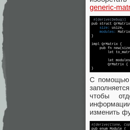
generic-matr
#[derive(Debug)]
pub struct 
QrMatrix
    size:
    modules:
 Matrix
}

impl 
QrMatrix 
{

    pub fn new(size
        let to_matr
        let modules
QrMatrix 
{ 
}
С помощью 
заполняется
чтобы отд
информаци
изменить ф
#[derive(Clone, Cop

pub enum Module {
