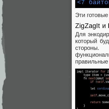
<
7
байто
Эти готовые
ZigZagIt и
Для энкодир
который буд
стороны.
функционал
правильные 
impl Iterator 
for
 Z
    type Item = (us
    fn 
next
(&mut 
se
if
 !
self
.va
        let 
cordina
self
.move_c
return
 Some
    }
