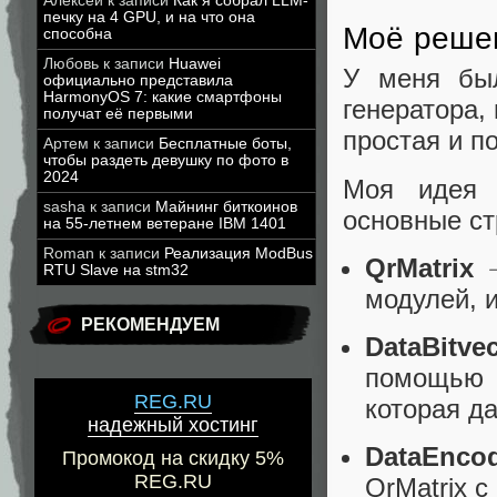
Алексей
к записи
Как я собрал LLM-
печку на 4 GPU, и на что она
Моё реше
способна
Любовь
к записи
Huawei
У меня был
официально представила
HarmonyOS 7: какие смартфоны
генератора,
получат её первыми
простая и п
Артем
к записи
Бесплатные боты,
чтобы раздеть девушку по фото в
2024
Моя идея 
sasha
к записи
Майнинг биткоинов
основные ст
на 55-летнем ветеране IBM 1401
Roman
к записи
Реализация ModBus
QrMatrix
⏤
RTU Slave на stm32
модулей, 
РЕКОМЕНДУЕМ
DataBitve
помощью 
REG.RU
которая д
надежный хостинг
DataEnco
Промокод на скидку 5%
REG.RU
QrMatrix c