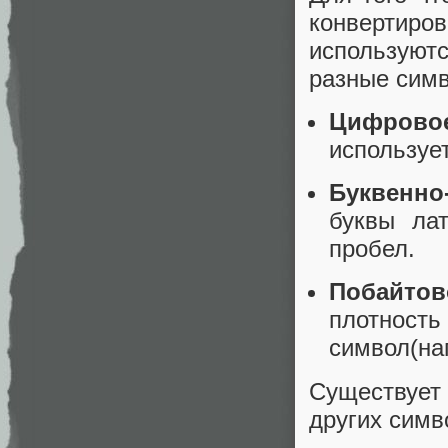
конвертиров
используют
разные сим
Цифрово
использует
Буквенно
буквы ла
пробел.
Побайтов
плотнос
символ(на
Существуе
других симво