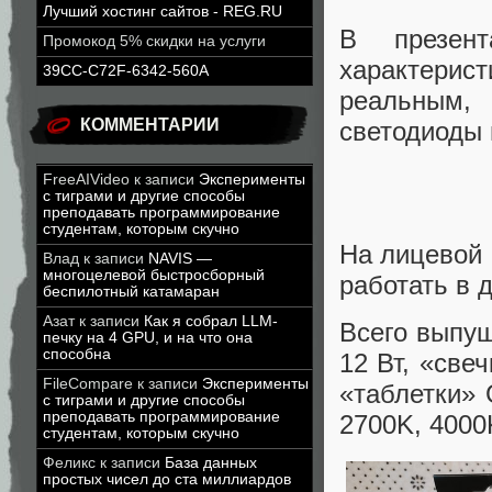
Лучший хостинг сайтов - REG.RU
В презен
Промокод 5% скидки на услуги
характери
39CC-C72F-6342-560A
реальным,
КОММЕНТАРИИ
светодиоды 
FreeAIVideo
к записи
Эксперименты
с тиграми и другие способы
преподавать программирование
студентам, которым скучно
На лицевой 
Влад
к записи
NAVIS —
многоцелевой быстросборный
работать в 
беспилотный катамаран
Азат
к записи
Как я собрал LLM-
Всего выпущ
печку на 4 GPU, и на что она
способна
12 Вт, «све
FileCompare
к записи
Эксперименты
«таблетки» 
с тиграми и другие способы
преподавать программирование
2700K, 4000
студентам, которым скучно
Феликс
к записи
База данных
простых чисел до ста миллиардов