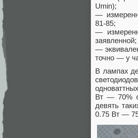
Umin);
— измеренн
81-85;
— измеренн
заявленной;
— эквивале
точно — у ч
В лампах де
светодиодо
одноваттных
Вт — 70% о
девять таки
0.75 Вт — 7