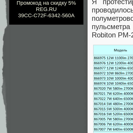
Я протести
Промокод на скидку 5%
проводилос
REG.RU
39CC-C72F-6342-560A
полуметро
пульсметра
Robiton PM-