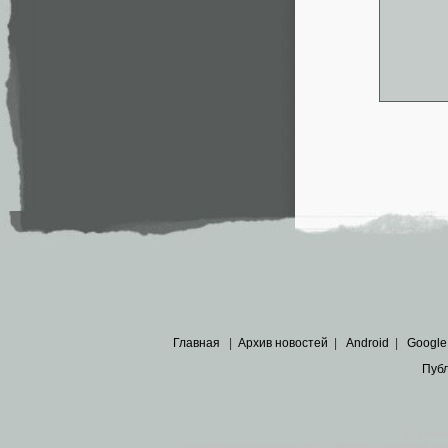
Главная
|
Архив новостей
|
Android
|
Google
Пуб
Все пра
Основными материалами сайта являются
архивные ко