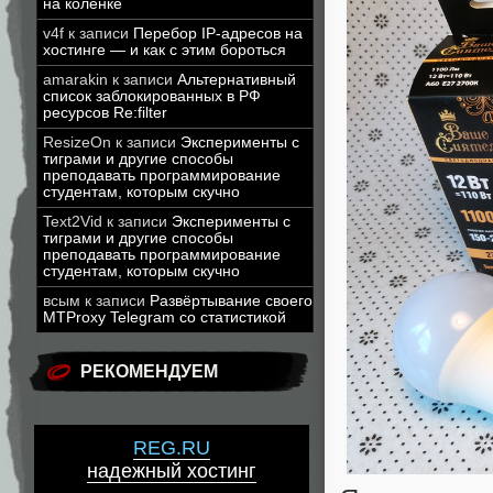
на коленке
v4f
к записи
Перебор IP-адресов на
хостинге — и как с этим бороться
amarakin
к записи
Альтернативный
список заблокированных в РФ
ресурсов Re:filter
ResizeOn
к записи
Эксперименты с
тиграми и другие способы
преподавать программирование
студентам, которым скучно
Text2Vid
к записи
Эксперименты с
тиграми и другие способы
преподавать программирование
студентам, которым скучно
всым
к записи
Развёртывание своего
MTProxy Telegram со статистикой
РЕКОМЕНДУЕМ
REG.RU
надежный хостинг