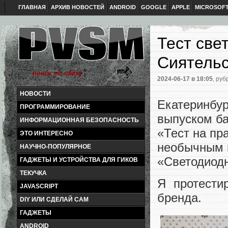
ГЛАВНАЯ
АРХИВ НОВОСТЕЙ
ANDROID
GOOGLE
APPLE
MICROSOF
Тест све
Сиятель
2024-06-17
в 18:05
, руб
НОВОСТИ
Екатеринбур
ПРОГРАММИРОВАНИЕ
выпуском б
ИНФОРМАЦИОННАЯ БЕЗОПАСНОСТЬ
«Тест на пр
ЭТО ИНТЕРЕСНО
необычным 
НАУЧНО-ПОПУЛЯРНОЕ
«Светодиодн
ГАДЖЕТЫ И УСТРОЙСТВА ДЛЯ ГИКОВ
ТЕКУЧКА
Я протести
JAVASCRIPT
бренда.
DIY ИЛИ СДЕЛАЙ САМ
ГАДЖЕТЫ
ANDROID