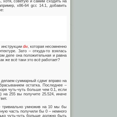
, хотя, советую и самим сходить на
пример, x86-64 gcc 14.1, добавить
е:
о инструкции
div
, которая несомненно
тектуре. Зато – откуда-то взялась
мом деле она положительная и равна
как же всё таки это всё работает?
 делаем суммарный сдвиг вправо на
тбрасыванием остатка. Последнее –
воря чуть-чуть больше чем 0.1, если
) на 255 вы получите 25.524, иначе
вет.
– тривиально умножив на 10 мы бы
бную часть получили бы 0 – немного
лько чуть-чуть больше должно быть