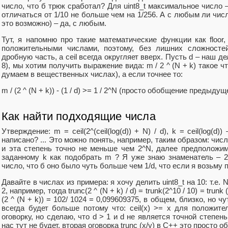
число, что б трюк сработал? Для uint8_t максимальное число 
отличаться от 1/10 не больше чем на 1/256. А с любым ли число
это возможно) – да, с любым.
Тут, я напомню про такие математические функции как floor, 
положительными числами, поэтому, без лишних сложностей 
дробную часть, a ceil всегда округляет вверх. Пусть d – наш д
8), мы хотим получить выражение вида: m / 2 ^ (N + k) такое ч
думаем в вещественных числах), а если точнее то:
m / (2 ^ (N + k)) - (1 / d) >= 1 / 2^N (просто обобщение предыдущ
Как найти подходящие числа
Утверждение: m = ceil(2^(ceil(log(d)) + N) / d), k = ceil(log(d)
написано? ... Это можно понять, например, таким образом: числ
и эта степень точно не меньше чем 2^N, далее предположим,
заданному k как подобрать m ? Я уже знаю знаменатель – 2 
число, что б оно было чуть больше чем 1/d, что если я возьму про
Давайте в числах из примера: я хочу делить uint8_t на 10: т.е.
2, например, тогда trunc(2 ^ (N + k) / d) = trunk(2^10 / 10) = trun
(2 ^ (N + k)) = 102/ 1024 = 0,099609375, в общем, близко, но ч
всегда будет больше потому что: ceil(x) >= x для положит
оговорку, но сделаю, что d > 1 и d не является точной степен
нас тут не будет, вторая оговорка trunc (x/y) в C++ это просто