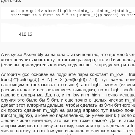
для d=10:
    auto p = getDivisionMultiplier<uint8_t, uint16_t>(static_ca
    std::cout << p.first << " " << (uint16_t)(p.second) << std
410 12
А из куска Assembly из начала статьи понятно, что должно было 
хочет получить константу m того же размера, что и d и использ
(если вы приглядитесь к моему коду выше – я предусмотрительн
Алгоритм gcc основан на подсчёте пары констант m_low = trunc(
trunc(2^(ceil(log(d)) + N) + 2^(ceil(log(d)) / d), тут важно
настоящим m (показывал это выше), а m_high – может (извинит
расписать как и все оставшиеся выкладки), но m_high, вооб
наивного алгоритма. Да, но, и m_low и m_high – точно меньше
случая это было бы 9 бит, и ещё точно в целых числах m_hi
делает этот алгоритм дальше, чтобы сделать из 9-ти битного 
он просто сдвинет m_high на разряд вправо: тут важно пони
trunc(m_high/2), и конечно параллельно, он уменьшит k (число 
...если число нечетное, это же не тоже самое? Да, в это
аппроксимировать снизу...поэтому, компилятор так делает и tr
числа, потому что m_low уже изначально слишком мала – есл