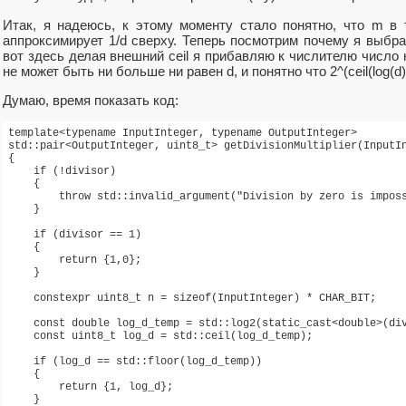
Итак, я надеюсь, к этому моменту стало понятно, что m в
аппроксимирует 1/d сверху. Теперь посмотрим почему я выбрал та
вот здесь делая внешний ceil я прибавляю к числителю число 
не может быть ни больше ни равен d, и понятно что 2^(ceil(log(d))
Думаю, время показать код:
template<typename InputInteger, typename OutputInteger>

std::pair<OutputInteger, uint8_t> getDivisionMultiplier(InputIn
{

    if (!divisor)

    {

        throw std::invalid_argument("Division by zero is imposs
    }

    if (divisor == 1)

    {

        return {1,0};

    }

    constexpr uint8_t n = sizeof(InputInteger) * CHAR_BIT;

    const double log_d_temp = std::log2(static_cast<double>(div
    const uint8_t log_d = std::ceil(log_d_temp);

    if (log_d == std::floor(log_d_temp))

    {

        return {1, log_d};

    }
