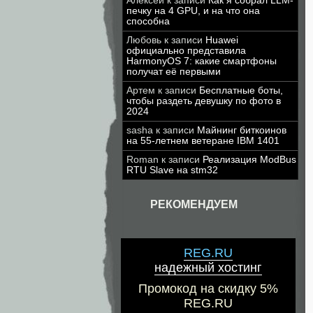
Алексей
к записи
Как я собрал LLM-
печку на 4 GPU, и на что она
способна
Любовь
к записи
Huawei
официально представила
HarmonyOS 7: какие смартфоны
получат её первыми
Артем
к записи
Бесплатные боты,
чтобы раздеть девушку по фото в
2024
sasha
к записи
Майнинг биткоинов
на 55-летнем ветеране IBM 1401
Roman
к записи
Реализация ModBus
RTU Slave на stm32
РЕКОМЕНДУЕМ
REG.RU
надежный хостинг
Промокод на скидку 5%
REG.RU