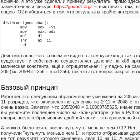
Конечно, я это уже сделал, и приведу результаты прямо здесь
замечательный ресурс
https://godbolt.org/
– выставить там, на
опцию -O2 и убедиться в том, что результаты крайне интересны
div10(unsigned char):

        mov     edx, -51

        mov     eax, edi

        mul     dl

        shr     ax, 11

        ret
Действительно, чего совсем не видно в этом куске кода так эт
существует и собственно осуществляет деление на x86 архи
магическая константа, ещё и отрицательная! Ну ладно, на са
205 (т.к. 205+51=256 = mod 256), так что этот вопрос закрыт, но 
Базовый принцип
Работает это следующим образом после умножения на 205 мы
11 разрядов, что эквивалентно делению на 2^11 = 2048 с о
очень важно. Заметим, что 205/2048 = 0.10009765625, иначе го
вы умножите последнее число на калькуляторе (или в Python
говоря, после отбрасывания дробной части – это правильный от
А можно было взять число чуть-чуть меньше чем 0.1? Нет 
получили "чуть-чуть меньше чем 1", и просто отбрасывая дро
не тот результат которого ожидаешь деля 10 на 10. А наско