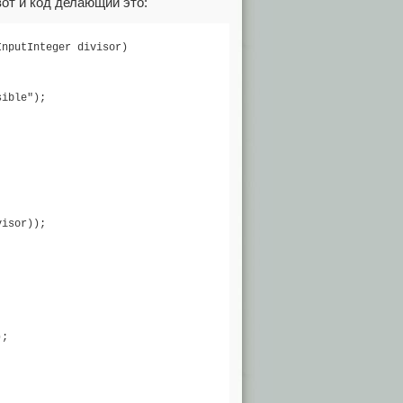
от и код делающий это:
nputInteger divisor)

ible");

isor));

;
