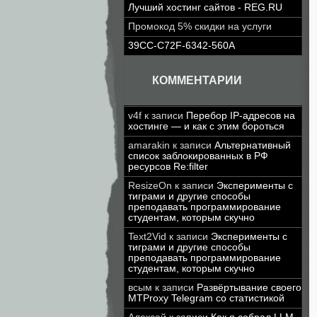
Лучший хостинг сайтов - REG.RU
Промокод 5% скидки на услуги
39CC-C72F-6342-560A
КОММЕНТАРИИ
v4f
к записи
Перебор IP-адресов на
хостинге — и как с этим бороться
amarakin
к записи
Альтернативный
список заблокированных в РФ
ресурсов Re:filter
ResizeOn
к записи
Эксперименты с
тиграми и другие способы
преподавать программирование
студентам, которым скучно
Text2Vid
к записи
Эксперименты с
тиграми и другие способы
преподавать программирование
студентам, которым скучно
всым
к записи
Развёртывание своего
MTProxy Telegram со статистикой