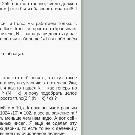
– 255, соответственно, число должно
м (хотя бы из базового типа uint8_t
ceil и trunc: мы работаем только с
floor=trunc и просто отбрасывает
елитель, N – наша разрядность (у нас
то оно чуть больше 1/d (тут обо всём
его абзаца).
) – как это всё понять, что тут такое
о внизу по условию это степень 2ки,
 я как-то нашёл k – как теперь по
^ (N + k), я хочу подобрать целое
сто trunc(2 ^ (N + k) / d) ?
 N=8, d = 10, а k пока возьмем равным
k (1024 /10) = 102, а всё выражение m /
уть меньше чем нам надо. А вот ceil -
ельных чисел. Я ещё не сделал эту
ью двойки, то есть точных делений у
 обычное целочисленное деление.