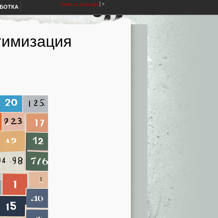
Select Language
▼
АБОТКА
тимизация