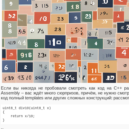
Если вы никогда не пробовали смотреть как код на C++ ра
Assembly – вас ждёт много сюрпризов, причём, не нужно смот
код полный templates или других сложных конструкций: рассмо
uint8_t div10(uint8_t x)

{

    return x/10;

}