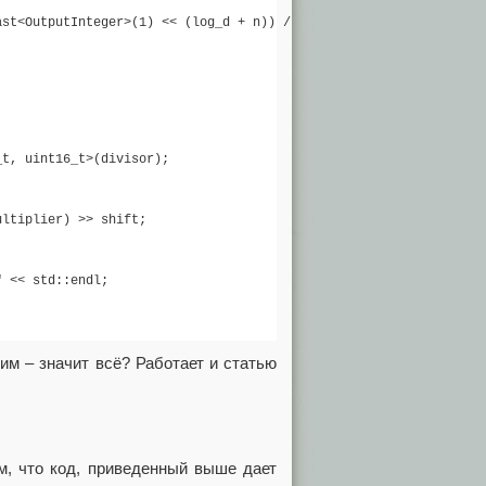
st<OutputInteger>(1) << (log_d + n)) / double(divisor));

t, uint16_t>(divisor);

ltiplier) >> shift;

 << std::endl;

им – значит всё? Работает и статью
ем, что код, приведенный выше дает