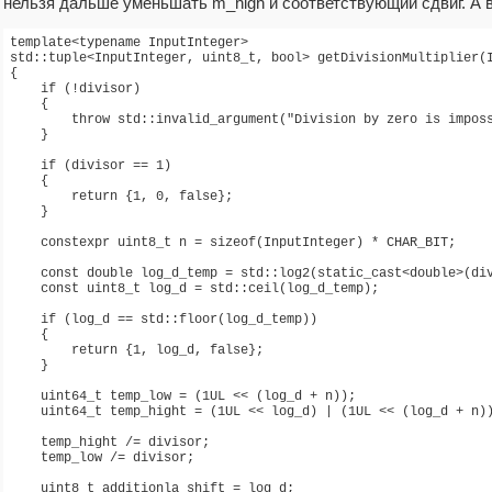
нельзя дальше уменьшать m_high и соответствующий сдвиг. А в
template<typename InputInteger>

std::tuple<InputInteger, uint8_t, bool> getDivisionMultiplier(I
{

    if (!divisor)

    {

        throw std::invalid_argument("Division by zero is imposs
    }

    if (divisor == 1)

    {

        return {1, 0, false};

    }

    constexpr uint8_t n = sizeof(InputInteger) * CHAR_BIT;

    const double log_d_temp = std::log2(static_cast<double>(div
    const uint8_t log_d = std::ceil(log_d_temp);

    if (log_d == std::floor(log_d_temp))

    {

        return {1, log_d, false};

    }

    uint64_t temp_low = (1UL << (log_d + n));

    uint64_t temp_hight = (1UL << log_d) | (1UL << (log_d + n))
    temp_hight /= divisor;

    temp_low /= divisor;

    uint8_t additionla_shift = log_d;
