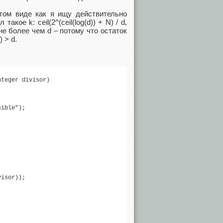
 том виде как я ищу действительно
кое k: ceil(2^(ceil(log(d)) + N) / d,
не более чем d – потому что остаток
 > d.
teger divisor)

ible");

isor));
