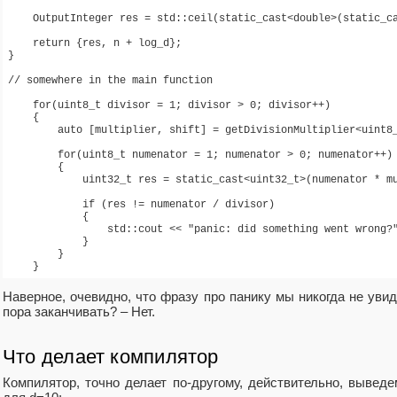
    OutputInteger res = std::ceil(static_cast<double>(static_ca
    return {res, n + log_d};

}

// somewhere in the main function

    for(uint8_t divisor = 1; divisor > 0; divisor++)

    {

        auto [multiplier, shift] = getDivisionMultiplier<uint8_
        for(uint8_t numenator = 1; numenator > 0; numenator++)

        {

            uint32_t res = static_cast<uint32_t>(numenator * mu
            if (res != numenator / divisor)

            {

                std::cout << "panic: did something went wrong?"
            }

        }

    }
Наверное, очевидно, что фразу про панику мы никогда не увид
пора заканчивать? – Нет.
Что делает компилятор
Компилятор, точно делает по-другому, действительно, вывед