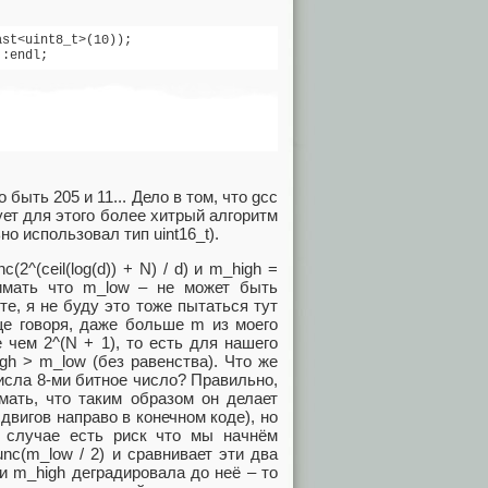
st<uint8_t>(10));

::endl;
быть 205 и 11... Дело в том, что gcc
ует для этого более хитрый алгоритм
о использовал тип uint16_t).
2^(ceil(log(d)) + N) / d) и m_high =
 понимать что m_low – не может быть
е, я не буду это тоже пытаться тут
ще говоря, даже больше m из моего
 чем 2^(N + 1), то есть для нашего
gh > m_low (без равенства). Что же
числа 8-ми битное число? Правильно,
мать, что таким образом он делает
сдвигов направо в конечном коде), но
м случае есть риск что мы начнём
unc(m_low / 2) и сравнивает эти два
и m_high деградировала до неё – то