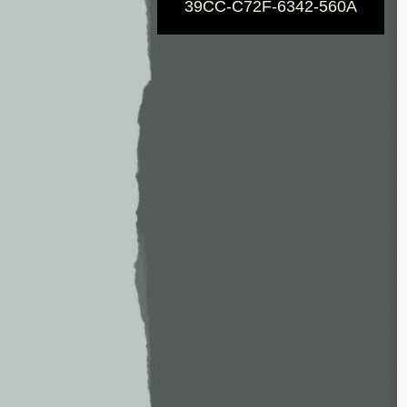
39CC-C72F-6342-560A