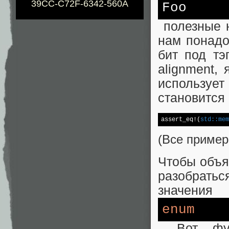
39CC-C72F-6342-560A
Foo
полезные н
нам понадо
бит под тэ
alignment,
используе
становится
assert_eq!(
std:
:mem
(Все пример
Чтобы объя
разобрать
значения
enum
. Вот фу