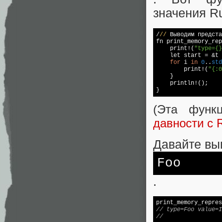
значения Ru
/
//
 Выводим предста
fn print_memory_rep
    print!(
"type={}
    let start = &t 
for
 i 
in
0
..
std
        print!(
"{:0
    }

    println!();

}
(Эта функ
давности с R
Давайте вы
Foo
.
print_memory_repres
// type=Foo value=I
//                 