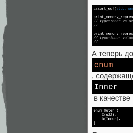
assert_eq!(
std::
mem
print_memory_repres
// type=Inner value
//                 
print_memory_repres
// type=Inner value
//                 
А теперь д
enum
, содержащ
Inner
в качестве 
enum 
Outer 
{

    C(u32),

    D(Inner),

}