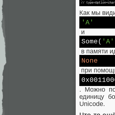
// 
type
=Option<char
Как мы вид
'A'
и
Some(
'A'
в памяти и
None
при помощи
0x001100
. Можно по
единицу б
Unicode.