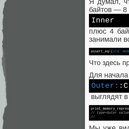
Я думал, ч
байтов — 8
Inner
плюс 4 бай
занимали вс
assert_eq!(
std:
:mem
Что здесь п
Для начала
Outer:
:C
выглядят в
print_memory_repres
// type=Outer value
//                 
Мы уже вид