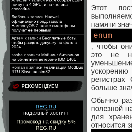
Алексей
к записи
Как я собрал LLM-
печку на 4 GPU, и на что она
Этот пос
способна
выполняем
Любовь
к записи
Huawei
официально представила
памяти зна
HarmonyOS 7: какие смартфоны
получат её первыми
enum
Артем
к записи
Бесплатные боты,
чтобы раздеть девушку по фото в
, чтобы он
2024
это не н
sasha
к записи
Майнинг биткоинов
на 55-летнем ветеране IBM 1401
уменьшен
Roman
к записи
Реализация ModBus
ускорению 
RTU Slave на stm32
регистрах
РЕКОМЕНДУЕМ
больше зна
Обычно ра
REG.RU
полезной н
надежный хостинг
для хран
Промокод на скидку 5%
относится 
REG.RU