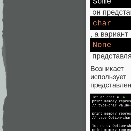
Some
он предста
char
, а вариант
None
представля
Возникает
использует
представлен
let
 a: char = 
'A'
print
_memory_repres
// 
type
=char value=
print
_memory_repres
// 
type
=Option<char
let
print
_memory_repres