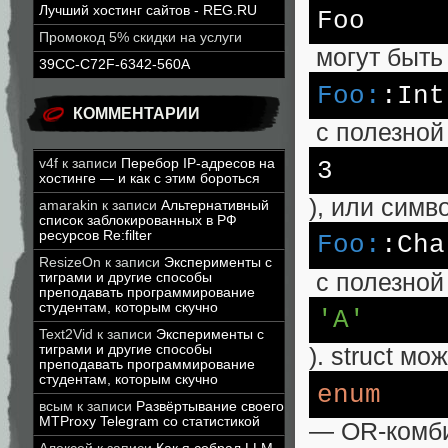
Лучший хостинг сайтов - REG.RU
Foo
Промокод 5% скидки на услуги
могут быть 
39CC-C72F-6342-560A
Foo:
:Int
КОММЕНТАРИИ
с полезной
3
v4f
к записи
Перебор IP-адресов на
хостинге — и как с этим бороться
), или сим
amarakin
к записи
Альтернативный
список заблокированных в РФ
ресурсов Re:filter
Foo:
:Cha
ResizeOn
к записи
Эксперименты с
с полезной
тиграми и другие способы
преподавать программирование
студентам, которым скучно
'A'
Text2Vid
к записи
Эксперименты с
тиграми и другие способы
). struct м
преподавать программирование
студентам, которым скучно
enum
всым
к записи
Развёртывание своего
MTProxy Telegram со статистикой
— OR-комби