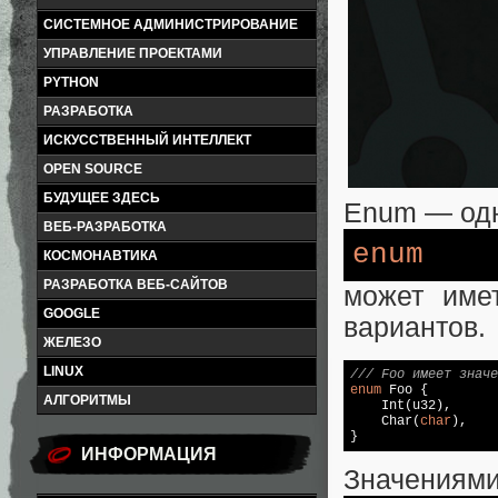
СИСТЕМНОЕ АДМИНИСТРИРОВАНИЕ
УПРАВЛЕНИЕ ПРОЕКТАМИ
PYTHON
РАЗРАБОТКА
ИСКУССТВЕННЫЙ ИНТЕЛЛЕКТ
OPEN SOURCE
БУДУЩЕЕ ЗДЕСЬ
Enum — одн
ВЕБ-РАЗРАБОТКА
enum
КОСМОНАВТИКА
РАЗРАБОТКА ВЕБ-САЙТОВ
может име
GOOGLE
вариантов.
ЖЕЛЕЗО
LINUX
/// Foo имеет значе
enum
 Foo {

АЛГОРИТМЫ
    Int(u32),

    Char(
char
),

}
ИНФОРМАЦИЯ
Значениями