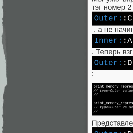
тэг номер 2
Outer:
:C
, а не начи
Inner:
:A
. Теперь вз
Outer:
:D
:
print_memory_repres
// type=Outer value
//                 
print_memory_repres
// type=Outer value
//                 
Представле