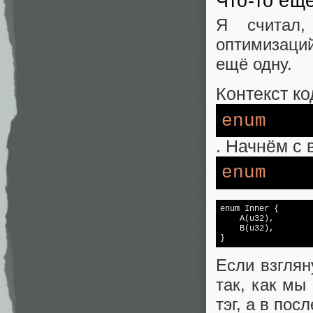
Что-то ещ
Я считал,
оптимизаций
ещё одну.
Контекст к
enum
. Начнём с 
enum
enum 
Inner 
{

    A(u32),

    B(u32),

}
Если взглян
так, как мы
тэг, а в пос