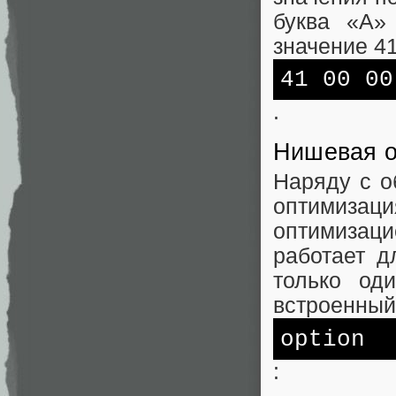
буква «A»
значение 41
41 00 00
.
Нишевая о
Наряду с о
оптимиза
оптимизац
работает д
только од
встроенный
option
: