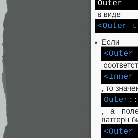
Outer
в виде
<Outer t
Если
<Outer
соответст
<Inner
, то знач
Outer:
, а поле
паттерн б
<Outer