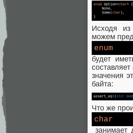
enum
 Option<
char
> {

    None,

    Some(
char
),

}
Исходя из
можем пред
enum
будет имет
составляет 
значения э
байта:
assert_eq!(
std:
:mem
Что же прои
char
занимает д