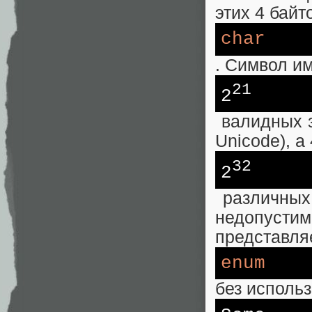
этих 4 бай
char
. Символ и
21
2
валидных з
Unicode), а
32
2
различных 
недопусти
представля
enum
без использ