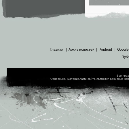
Главная
|
Архив новостей
|
Android
|
Google
Пуб
Все пра
Основными материалами сайта являются
архивные ко