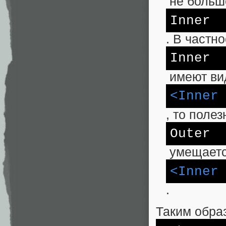
не больше
Inner
. В частн
Inner
имеют ви
<Inner
, то поле
Outer
умещаетс
<Inner
.
Таким обра