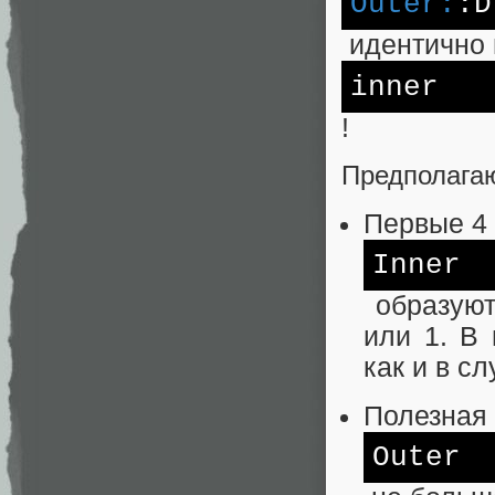
Outer:
:D
идентично 
inner
!
Предполагаю
Первые 4 
Inner
образуют 
или 1. В
как и в с
Полезная 
Outer