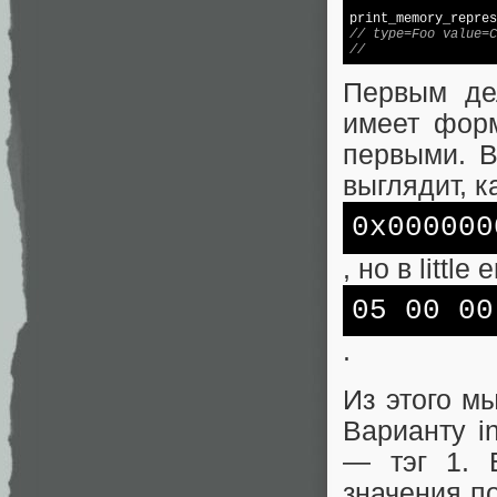
print_memory_repres
// type=Foo value=C
//                 
Первым де
имеет фор
первыми. В
выглядит, к
0x000000
, но в littl
05 00 00
.
Из этого м
Варианту i
— тэг 1. 
значения по