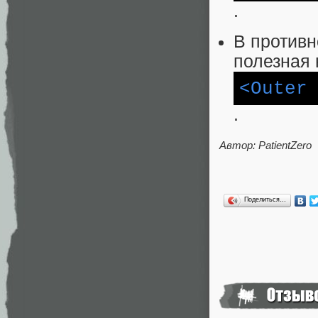
.
В противн
полезная 
<Outer
.
Автор: PatientZero
Поделиться…