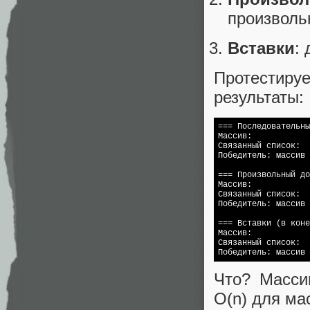
произволь
Вставки
:
Протестир
результаты:
=== Последовательны
Массив:            
Связанный список:  
Победитель: массив 
=== Произвольный до
Массив:            
Связанный список:  
Победитель: массив 
=== Вставки (в коне
Массив:            
Связанный список:  
Победитель: массив 
Что? Масси
O(n) для ма