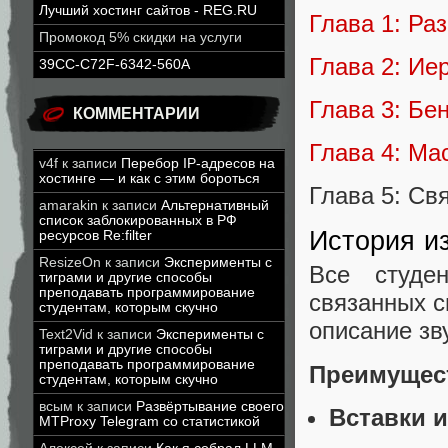
Лучший хостинг сайтов - REG.RU
Глава 1: Ра
Промокод 5% скидки на услуги
Глава 2: Ие
39CC-C72F-6342-560A
Глава 3: Бе
КОММЕНТАРИИ
Глава 4: Ма
v4f
к записи
Перебор IP-адресов на
хостинге — и как с этим бороться
Глава 5: Св
amarakin
к записи
Альтернативный
список заблокированных в РФ
История и
ресурсов Re:filter
ResizeOn
к записи
Эксперименты с
Все студе
тиграми и другие способы
преподавать программирование
связанных с
студентам, которым скучно
описание зв
Text2Vid
к записи
Эксперименты с
тиграми и другие способы
преподавать программирование
Преимущес
студентам, которым скучно
всым
к записи
Развёртывание своего
Вставки и
MTProxy Telegram со статистикой