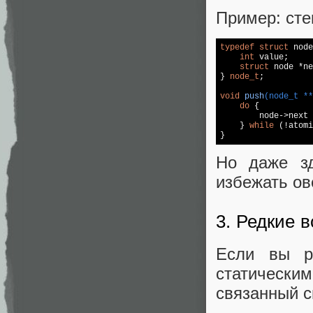
Пример: сте
typedef
struct
 node
int
 value;

struct
 node *ne
} 
node_t
;

void
push
(node_t **
do
 {

        node->next 
    } 
while
 (!atomi
}
Но даже зд
избежать ов
3. Редкие 
Если вы р
статическим
связанный с