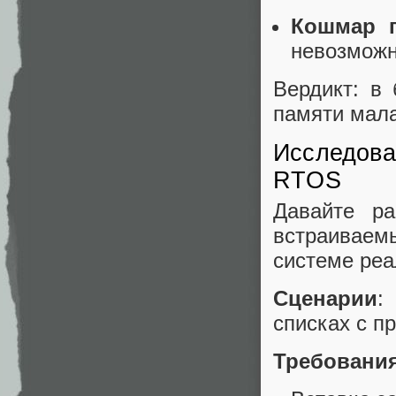
Кошмар п
невозмож
Вердикт: в
памяти мала
Исследова
RTOS
Давайте р
встраиваемы
системе реа
Сценарии
:
списках с п
Требовани