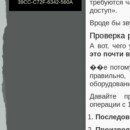
требуются ч
39CC-C72F-6342-560A
доступ».
Вроде бы зв
Проверка 
А вот, чего
это почти 
��е потому
правильно,
оборудовани
Давайте п
операции с 
Последов
Произво