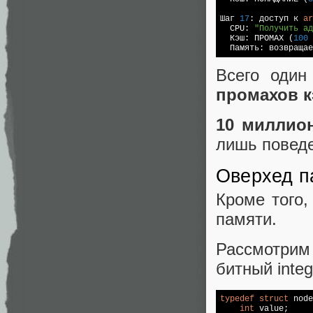
Шаг 
17
: доступ к 
ar
  CPU: 
"Получить ад
  Кэш: ПРОМАХ (
100
 
  Память: возвращае
Всего один
промахов 
10 миллион
лишь поведе
Оверхед п
Кроме того,
памяти.
Рассмотрим
битный integ
typedef
struct
 node
int
 value;     