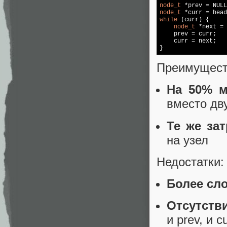
node_t
 *prev = 
NULL
node_t
while
 (curr) {

node_t
 *next = 
    prev = curr;

    curr = next;

}
Преимущест
На 50% м
вместо дв
Те же за
на узел
Недостатки:
Более сл
Отсутстви
и prev, и c