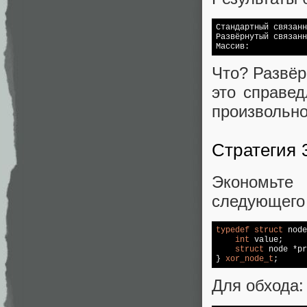
Стандартный связанн
Развёрнутый связанн
Массив:            
Что? Развёр
это справед
произвольно
Стратегия 
Экономьт
следующего 
typedef
struct
 node
int
 value;

struct
 node *pr
} 
xor_node_t
;
Для обхода: