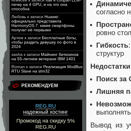
Алексей
к записи
Как я собрал LLM-
Динамиче
печку на 4 GPU, и на что она
способна
согласно 
Любовь
к записи
Huawei
официально представила
Простран
HarmonyOS 7: какие смартфоны
получат её первыми
ровно стол
Артем
к записи
Бесплатные боты,
чтобы раздеть девушку по фото в
Гибкость
2024
структур
sasha
к записи
Майнинг биткоинов
на 55-летнем ветеране IBM 1401
Недостатк
Roman
к записи
Реализация ModBus
RTU Slave на stm32
Поиск за 
РЕКОМЕНДУЕМ
Лишняя п
Невозмо
REG.RU
выполнять
надежный хостинг
Промокод на скидку 5%
Вывод из у
REG.RU