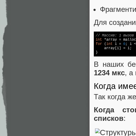
Фрагменти
Для создани
// Массив: 1 вызов 
int
 *
array
 = 
malloc
for
 (
int
 i = 
0
; i <
array
[i] = i;

}
В наших бе
1234 мкс
, 
Когда име
Так когда ж
Когда ст
списков
: