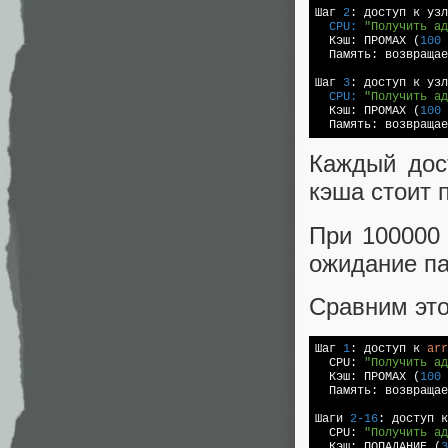
Шаг 
2
  CPU:
"Получить ад
  Кэш: ПРОМАХ (
100
 
  Память: возвращае
Шаг 
3
  CPU:
"Получить ад
  Кэш: ПРОМАХ (
100
 
  Память: возвращае
Каждый дос
кэша стоит 
При 100000
ожидание па
Сравним это
Шаг 
1
: доступ к 
arr
  CPU: 
"Получить ад
  Кэш: ПРОМАХ (
100
 
  Память: возвращае
Шаги 
2
-16
: доступ к
  CPU: 
"Получить ад
  Кэш: ПОПАДАНИЕ (
3