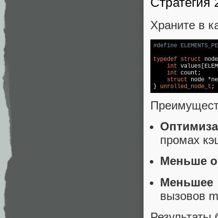
Стратегия 
Храните в к
#
define
 ELEMENTS_PE
typedef
struct
 node
int
 values[ELEM
int
 count;

struct
 node *ne
} 
unrolled_node_t
;
Преимущест
Оптимиза
промах кэ
Меньше о
Меньшее 
вызовов m
Результаты 