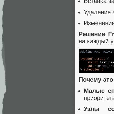
Вставка за
Удаление 
Изменение
Решение F
на каждый у
#
define
 MAX_PRIORIT
typedef
struct
 {

struct
 list_hea
int
 highest_pri
} 
scheduler_t
;
Почему это
Малые сп
приоритет
Узлы со