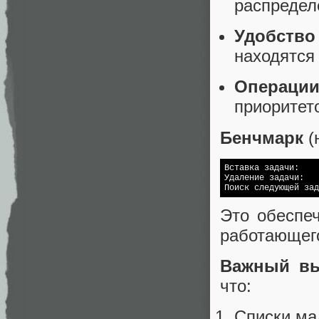
распредел
Удобств
находятся
Операци
приоритет
Бенчмарк
(
Вставка задачи:    
Удаление задачи:   
Поиск следующей зад
Это обеспе
работающего
Важный в
что:
Списки ма