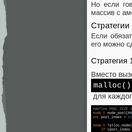
Но если го
массив с ам
Стратегии
Если обязат
его можно с
Стратегия 
Вместо выз
malloc
()
для каждог
#
define
 POOL_SIZE 1
node_t
int
 pool_index = 
0
;

node_t
 *alloc_node(
if
 (pool_index 