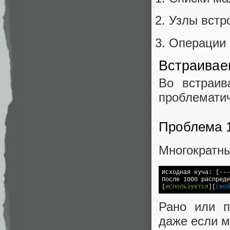
Узлы встр
Операции 
Встраивае
Во встраив
проблемати
Проблема 
Многократны
Исходная куча: [---
После 1000 распреде
[
используется
][
своб
Рано или п
даже если м