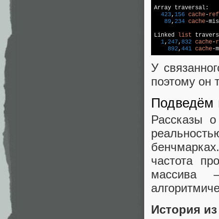
Array
 traversal:

423
,
156
cache
-
ref
89
,
234
cache
-mis
Linked 
list
 travers
1
,
247
,
832
cache
-
r
892
,
441
cache
-m
У связанно
поэтому он 
Подведём 
Рассказы о
реальность
бенчмарках
частота пр
массива 
алгоритмиче
История из