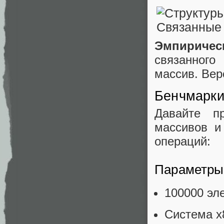
Эмпиричес
связанног
массив. Вер
Бенчмарки
Давайте п
массивов и
операций:
Параметры
100000 эл
Система x