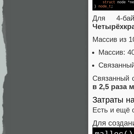
struct
 node *ne
} 
node_t
;          
Для 4-ба
Четырёхкр
Массив из 10
Массив: 4
Связанный
Связанный 
в 2,5 раза 
Затраты н
Есть и ещё 
Для создан