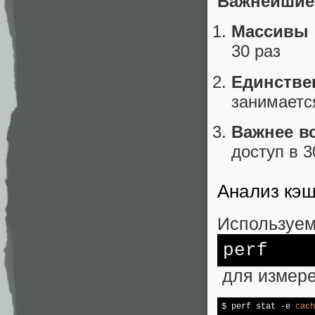
Важнейшие
Массивы 
30 раз
Единстве
занимаетс
Важнее в
доступ в 
Анализ кэ
Используе
perf
для измере
$ perf stat -e 
cach