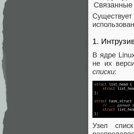
Существует
использован
1. Интрузи
В ядре Linu
не их верс
списки
:
struct
 list_head {

struct
 list_hea
};

struct
 task_struct 
// ... данные з
struct
 list_hea
};
Узел спис
распределяе