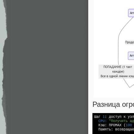
Разница огр
Шаг 
1
  CPU:
"Получить ад
  Кэш: ПРОМАХ (
100
 
  Память: возвращае