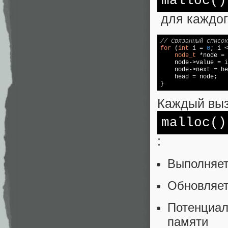
malloc
()
для каждог
// Связанный список
for
 (
int
 i = 
0
; i <
node_t
 *node = 
    node->value = i
    node->next = he
    head = node;

}
Каждый вы
malloc
()
:
Выполняет
Обновляет
Потенциал
памяти