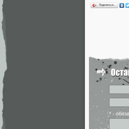
Поделиться…
* - обя