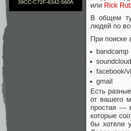
39CC-C72F-6342-560A
или
Rick Rub
В общем ту
людей по вс
При поиске 
bandcamp
soundclou
facebook/v
gmail
Есть разные
от вашего м
простая — 
которые соо
бы хотели 