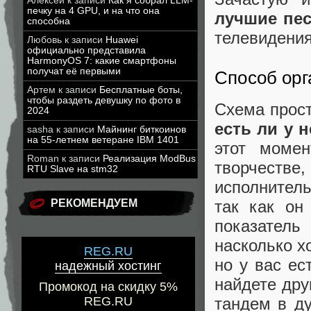
Алексей
к записи
Как я собрал LLM-
печку на 4 GPU, и на что она
лучшие пес
способна
телевидения
Любовь
к записи
Huawei
официально представила
HarmonyOS 7: какие смартфоны
получат её первыми
Способ орг
Артем
к записи
Бесплатные боты,
чтобы раздеть девушку по фото в
Схема прос
2024
есть ли у 
sasha
к записи
Майнинг биткоинов
на 55-летнем ветеране IBM 1401
этот моме
Roman
к записи
Реализация ModBus
творчеств
RTU Slave на stm32
исполнитель
РЕКОМЕНДУЕМ
так как он
показател
насколько х
REG.RU
но у вас е
надежный хостинг
найдете дру
Промокод на скидку 5%
тандем в д
REG.RU