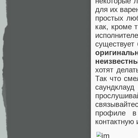
некоторые л
для их варе
простых лю
как, кроме 
исполните
существует 
оригинал
неизвестн
хотят делат
Так что сме
саундклау
прослушив
связывайте
профиле в
контактную