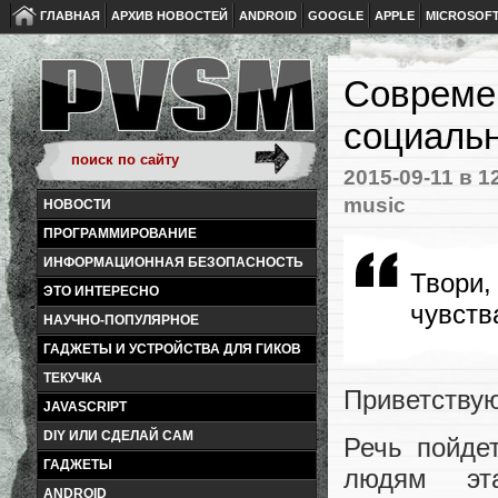
ГЛАВНАЯ
АРХИВ НОВОСТЕЙ
ANDROID
GOOGLE
APPLE
MICROSOF
Современ
социальн
2015-09-11
в 1
music
НОВОСТИ
ПРОГРАММИРОВАНИЕ
ИНФОРМАЦИОННАЯ БЕЗОПАСНОСТЬ
Твори,
ЭТО ИНТЕРЕСНО
чувст
НАУЧНО-ПОПУЛЯРНОЕ
ГАДЖЕТЫ И УСТРОЙСТВА ДЛЯ ГИКОВ
ТЕКУЧКА
Приветствую
JAVASCRIPT
DIY ИЛИ СДЕЛАЙ САМ
Речь пойд
ГАДЖЕТЫ
людям эт
ANDROID