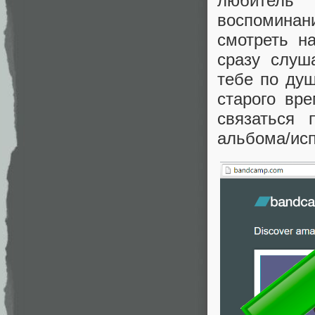
любитель
воспоминани
смотреть н
сразу слуш
тебе по душ
старого вр
связаться 
альбома/исп