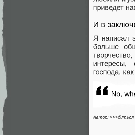
приведет на
И в заключ
Я написал э
больше общ
творчество
интересы,
господа, ка
No, wha
Автор: >>>биться 