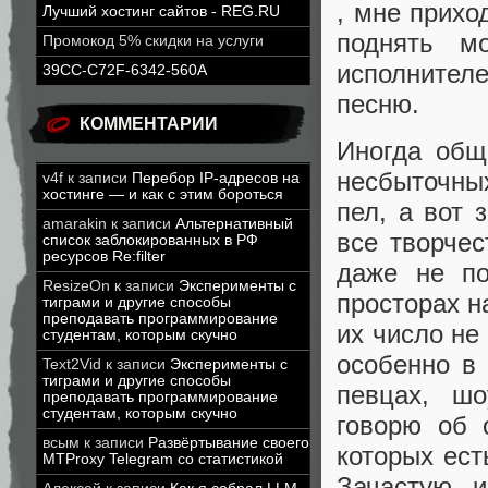
, мне прихо
Лучший хостинг сайтов - REG.RU
поднять м
Промокод 5% скидки на услуги
исполнител
39CC-C72F-6342-560A
песню.
КОММЕНТАРИИ
Иногда общ
несбыточны
v4f
к записи
Перебор IP-адресов на
хостинге — и как с этим бороться
пел, а вот 
amarakin
к записи
Альтернативный
все творчес
список заблокированных в РФ
ресурсов Re:filter
даже не по
ResizeOn
к записи
Эксперименты с
просторах н
тиграми и другие способы
преподавать программирование
их число не
студентам, которым скучно
особенно в 
Text2Vid
к записи
Эксперименты с
тиграми и другие способы
певцах, шо
преподавать программирование
студентам, которым скучно
говорю об 
всым
к записи
Развёртывание своего
которых ест
MTProxy Telegram со статистикой
Зачастую 