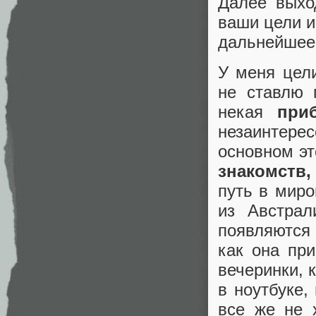
Далее выхо
ваши цели и
дальнейшее 
У меня цел
не ставлю 
некая
при
незаинтер
основном э
знакомств,
путь в миро
из Австрал
появляются
как она пр
вечеринки, 
в ноутбуке,
все же не 