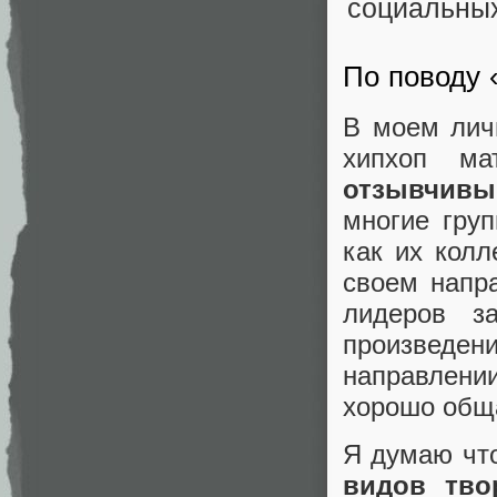
По поводу 
В моем лич
хипхоп м
отзывчивы
многие груп
как их кол
своем напра
лидеров з
произведени
направлени
хорошо общ
Я думаю чт
видов тво