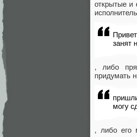
открытые и 
исполнитель
Привет
занят 
, либо пр
придумать на
пришл
могу с
, либо его