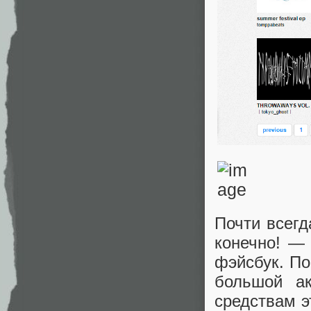
Почти всегд
конечно! —
фэйсбук. По
большой ак
средствам э