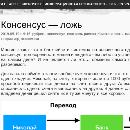
GLE
APPLE
MICROSOFT
ИНФОРМАЦИОННАЯ БЕЗОПАСНОСТЬ
ВЕБ – РАЗР
Консенсус — ложь
2019-05-19
в 9:16
, рубрики:
консенсус
,
контроль рисков
,
Криптовалюты
,
пл
теория игр
,
экономика
Многие знают что в блокчейне и системах на основе него о
консенсус, договоренность машин и людей о чём либо по уста
на самом деле? И не является ли это… обманом самого 
разберёмся.
Для начала поймём а зачем вообще нужен консенсус и что это т
один вкладчик Николай, на счету которого числится 1000 руб
просьбой перевести все деньги на счёт своего друга Алек
списались с одного счета и записались на другой. В данном сл
владелец денег решил снять их в ту же минуту и всё хорошо.