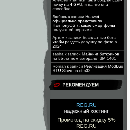
Алексей
к записи
Как я собрал LLM-
печку на 4 GPU, и на что она
способна
Любовь
к записи
Huawei
официально представила
HarmonyOS 7: какие смартфоны
получат её первыми
Артем
к записи
Бесплатные боты,
чтобы раздеть девушку по фото в
2024
sasha
к записи
Майнинг биткоинов
на 55-летнем ветеране IBM 1401
Roman
к записи
Реализация ModBus
RTU Slave на stm32
РЕКОМЕНДУЕМ
REG.RU
надежный хостинг
Промокод на скидку 5%
REG.RU