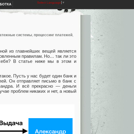
Select Language
▼
АБОТКА
атежные системы
,
процессинг платежей
,
дной из главнейших вещей является
новленным правилам. Но… так ли это
себя? В статье ниже мы в этом и
акое. Пусть у нас будет один банк и
лей. Он отправляет письмо в банк с
сандра. И всё прекрасно — деньги
учае проблем никаких и нет, а новый