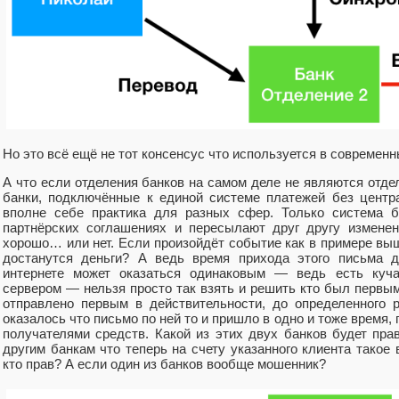
Но это всё ещё не тот консенсус что используется в современ
А что если отделения банков на самом деле не являются отде
банки, подключённые к единой системе платежей без центр
вполне себе практика для разных сфер. Только система б
партнёрских соглашениях и пересылают друг другу изменен
хорошо… или нет. Если произойдёт событие как в примере вы
достанутся деньги? А ведь время прихода этого письма 
интернете может оказаться одинаковым — ведь есть куча
сервером — нельзя просто так взять и решить кто был первым
отправлено первым в действительности, до определенного 
оказалось что письмо по ней то и пришло в одно и тоже время,
получателями средств. Какой из этих двух банков будет пра
другим банкам что теперь на счету указанного клиента такое 
кто прав? А если один из банков вообще мошенник?