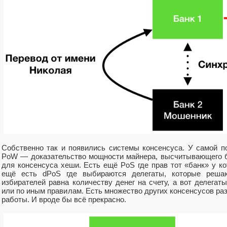
Собственно так и появились системы консенсуса. У самой по
PoW — доказательство мощности майнера, высчитывающего б
для консенсуса хеши. Есть ещё PoS где прав тот «банк» у кот
ещё есть dPoS где выбираются делегаты, которые решаю
избирателей равна количеству денег на счету, а вот делега
или по иным правилам. Есть множество других консенсусов раз
работы. И вроде бы всё прекрасно.