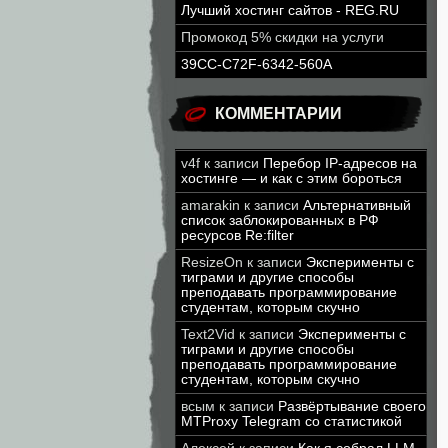
Лучший хостинг сайтов - REG.RU
Промокод 5% скидки на услуги
39CC-C72F-6342-560A
КОММЕНТАРИИ
v4f
к записи
Перебор IP-адресов на
хостинге — и как с этим бороться
amarakin
к записи
Альтернативный
список заблокированных в РФ
ресурсов Re:filter
ResizeOn
к записи
Эксперименты с
тиграми и другие способы
преподавать программирование
студентам, которым скучно
Text2Vid
к записи
Эксперименты с
тиграми и другие способы
преподавать программирование
студентам, которым скучно
всым
к записи
Развёртывание своего
MTProxy Telegram со статистикой