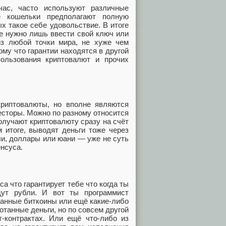
час, часто используют различные
 кошельки предполагают полную
х такое себе удовольствие. В итоге
е нужно лишь ввести свой ключ или
из любой точки мира, не хуже чем
му что гарантии находятся в другой
ользования криптовалют и прочих
криптовалюты, но вполне являются
есторы. Можно по разному относится
получают криптовалюту сразу на счёт
м итоге, выводят деньги тоже через
ли, доллары или юани — уже не суть
енсуса.
а что гарантирует тебе что когда ты
ут рубли. И вот ты программист
танные биткоины или ещё какие-либо
отанные деньги, но по совсем другой
т-контрактах. Или ещё что-либо из