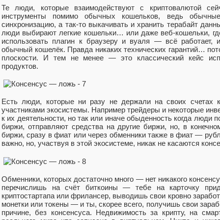
Те люди, которые взаимодействуют с криптовалютой сей
инструменты помимо обычных кошельков, ведь обычные
синхронизацию, а так-то выкачивать и хранить терабайт данны
люди выбирают легкие кошельки… или даже веб-кошельки, гд
использовать плагин к браузеру и вуаля — всё работает, 
обычный кошелёк. Правда никаких технических гарантий… пото
плоскости. И тем не менее — это классический кейс исп
продуктов.
Есть люди, которые ни разу не держали на своих счетах 
участниками экосистемы. Например трейдеры и некоторые инв
к их деятельности, но так или иначе обыденность когда люди 
биржи, отправляют средства на другие биржи, но, в конечно
биржи, сразу в фиат или через обменники также в фиат — руб
важно, но, участвуя в этой экосистеме, никак не касаются конс
Обменники, которых достаточно много — нет никакого консенсус
перечислишь на счёт биткоины — тебе на карточку прид
криптостартапа или фрилансер, выводишь свои кровно зарабо
монетки или токены — и ты, скорее всего, получишь свои зараб
причине, без консенсуса. Недвижимость за крипту, на смар