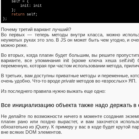
    self = {

        init: init

    };

return
 self;

Почему третий вариант лучший?
Во первых — теперь методы внутри класса, можно исполь
неумелых руках это зло. В JS он может быть чем угодно, и оч
можно реже.
Во вторых, когда плагин будет большим, вы решите пропустит
варианте, все упоминания init (кроме ключа хеша
self.init
) 
переменную, которая при частом использовании метода, прили
В третьих, вам доступны приватные методы и переменные, ко
очень удобно. Что-то вроде
private
методов во «взрослых» ЯП.
Из последнего правила нужно выжать еще одно:
Все инициализацию объекта также надо держать в о
Не делайте по возможности ничего в моменте создания экзем
плагин рано или поздно вырастет, и вам захочется использо
обязательно из jQuery. К примеру у вас в коде будет крутой па
вне всяких DOM элементов.