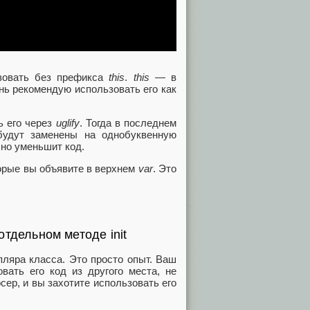
зовать без префикса
this
.
this
— в
ень рекомендую использовать его как
ь его через
uglify
. Тогда в последнем
будут заменены на однобуквенную
чно уменьшит код.
торые вы объявите в верхнем
var
. Это
тдельном методе init
пляра класса. Это просто опыт. Ваш
вать его код из другого места, не
рсер, и вы захотите использовать его