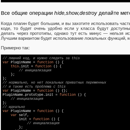
Все общие операции
hide,show,destroy
делайте мет
Когда плагин будет большим, и вы захотите использовать част
коде, то будет очень удобно если у класса будут доступ
делать через прототипы, однако тут есть минус — нельзя и
Лучшим вариантом будет использование локальных функций, к
Примерно так:
// лишний код, и нужно следить за this
var
 PluginName = 
function
 (
) 
{

this
.init = 
function
 (
) 
{

// инициализация 
    };

// нормально, но нет локальных приватных переменных 
// и также есть проблема с this
var
 PluginName = 
function
 (
) 
{};

PluginName.prototype.init = 
function
 (
) 
{

// инициализация 
// идеально
var
 PluginName = 
function
 (
) 
{

var
 self,

        init = 
function
 (
) 
{

// инициализация 
        };
