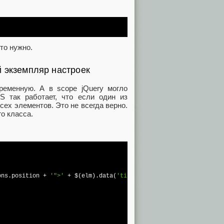
то нужно.
 экземпляр настроек
еменную. А в scope jQuery могло
JS так работает, что если один из
сех элементов. Это не всегда верно.
о класса.
ons.position + 
'">'
 + $(elm).data(
'title'
) + 
'</div>'
);
