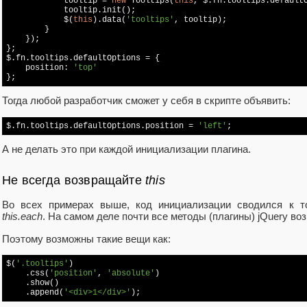
            tooltip = 
new
 Tooltips(
this
, $.fn.tooltips.defaultO
            tooltip.init();

            $(
this
).data(
'tooltips'
, tooltip);

        }

    });

};

$.fn.tooltips.defaultOptions = {

    position: 
'top'
Тогда любой разработчик сможет у себя в скрипте объявить:
$.fn.tooltips.defaultOptions.position = 
'left'
А не делать это при каждой инициализации плагина.
Не всегда возвращайте
this
Во всех примерах выше, код инициализации сводился к т
this.each
. На самом деле почти все методы (плагины) jQuery в
Поэтому возможны такие вещи как:
$(
'.tooltips'
)

    .css(
'position'
, 
'absolute'
)

    .show()

    .append(
'<div>1</div>'