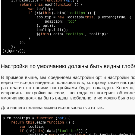
    $.fn.tooltips = 
function
 (
opt
) 
{

return
this
.each(
function
 (
) 
{

var
 tooltip;

if
 (!$(
this
).data(
'tooltips'
)) {

                tooltip = 
new
 Tooltips(
this
, $.extend(
true
, {

                    position: 
'top'
                }, opt));

                tooltip.init();

                $(
this
).data(
'tooltips'
, tooltip);

            }

        });

    };

Настройки по умолчанию должны быть видны глоб
В примере выше, мы соединяем настройки opt и настройки по
верно — всегда найдется пользователь, которому такие настро
раз плагин со своими настройками будет накладно. Конечно,
исправить настройки на свои, но тогда он потеряет обновле
умолчанию должны быть видны глобально, и их можно было из
Для нашего плагина можно использовать это так:
$.fn.tooltips = 
function
 (
opt
) 
{

return
this
.each(
function
 (
) 
{

var
 tooltip;

if
 (!$(
this
).data(
'tooltips'
)) {
