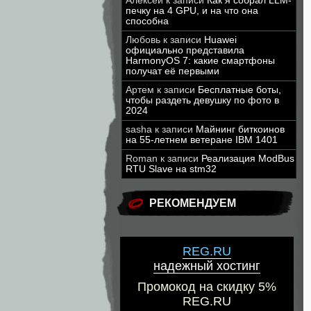
Алексей
к записи
Как я собрал LLM-
печку на 4 GPU, и на что она
способна
Любовь
к записи
Huawei
официально представила
HarmonyOS 7: какие смартфоны
получат её первыми
Артем
к записи
Бесплатные боты,
чтобы раздеть девушку по фото в
2024
sasha
к записи
Майнинг биткоинов
на 55-летнем ветеране IBM 1401
Roman
к записи
Реализация ModBus
RTU Slave на stm32
РЕКОМЕНДУЕМ
REG.RU
надежный хостинг
Промокод на скидку 5%
REG.RU