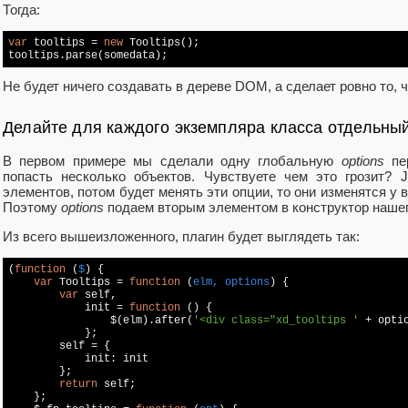
Тогда:
var
 tooltips = 
new
 Tooltips();

Не будет ничего создавать в дереве DOM, а сделает ровно то, ч
Делайте для каждого экземпляра класса отдельный
В первом примере мы сделали одну глобальную
options
пер
попасть несколько объектов. Чувствуете чем это грозит? 
элементов, потом будет менять эти опции, то они изменятся у в
Поэтому
options
подаем вторым элементом в конструктор нашег
Из всего вышеизложенного, плагин будет выглядеть так:
(
function
 (
$
) 
{

var
 Tooltips = 
function
 (
elm, options
) 
{

var
 self,

            init = 
function
 (
) 
{

                $(elm).after(
'<div class="xd_tooltips '
 + opti
            };

        self = {

            init: init

        };

return
 self;

    };
