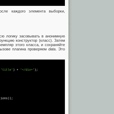
осле каждого элемента выборки,
всю логику засовывать в анонимную
ункцию конструктор (класс). Затем
емпляр этого класса, и сохраняйте
вызове плагина проверяем
data
. Это
(
'title'
) + 
'</div>'
);

ions));
