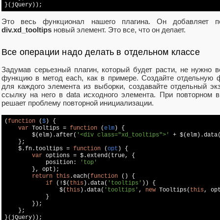
Это весь функционал нашего плагина. Он добавляет п
div.xd_tooltips
новый элемент. Это все, что он делает.
Все операции надо делать в отдельном классе
Задумав серьезный плагин, который будет расти, не нужно 
функцию в метод each, как в примере. Создайте отдельную ф
для каждого элемента из выборки, создавайте отдельный экз
ссылку на него в data исходного элемента. При повторном 
решает проблему повторной инициализации.
(
function
 (
$
) 
{

var
 Tooltips = 
function
 (
elm
) 
{

        $(elm).after(
'<div class="xd_tooltips">'
 + $(elm).data
    };

    $.fn.tooltips = 
function
 (
opt
) 
{

var
 options = $.extend(
true
, {

            position: 
'top'
        }, opt);

return
this
.each(
function
 (
) 
{

if
 (!$(
this
).data(
'tooltips'
)) {

                $(
this
).data(
'tooltips'
, 
new
 Tooltips(
this
, opt
            }

        });

    };
