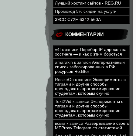
Лучший хостинг сайтов - REG.RU
Промокод 5% скидки на услуги
39CC-C72F-6342-560A
КОММЕНТАРИИ
v4f
к записи
Перебор IP-адресов на
хостинге — и как с этим бороться
amarakin
к записи
Альтернативный
список заблокированных в РФ
ресурсов Re:filter
ResizeOn
к записи
Эксперименты с
тиграми и другие способы
преподавать программирование
студентам, которым скучно
Text2Vid
к записи
Эксперименты с
тиграми и другие способы
преподавать программирование
студентам, которым скучно
всым
к записи
Развёртывание своего
MTProxy Telegram со статистикой