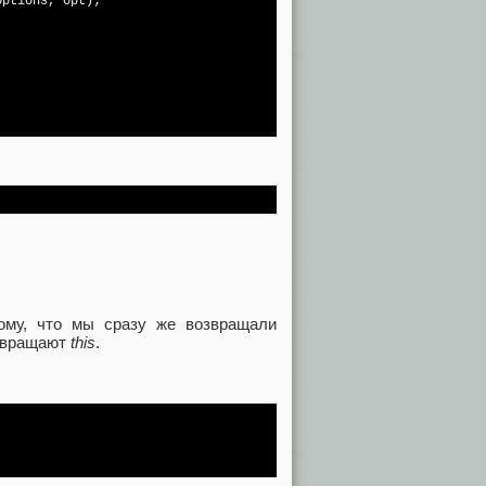
ptions, opt);

ому, что мы сразу же возвращали
озвращают
this
.