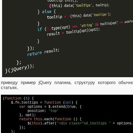
приведу пример jQuery плагина, структуру которого обыч
статьях.
(
function
 (
$
) 
{

    $.fn.tooltips = 
function
 (
opt
) 
{

var
 options = $.extend(
true
, {

            position: 
'top'
        }, opt);

return
this
.each(
function
 (
) 
{

            $(
this
).after(
'<div class="xd_tooltips '
 + options
        });

    };
