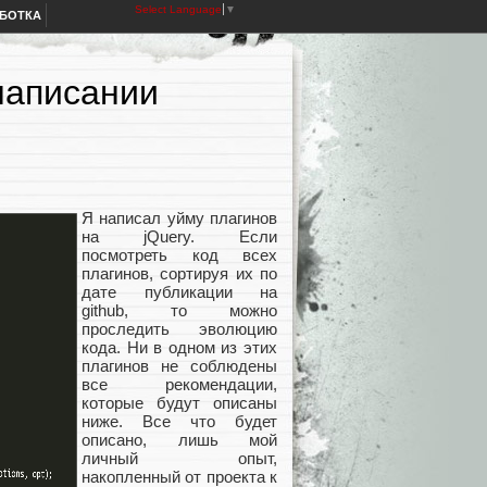
Select Language
▼
АБОТКА
написании
Я написал уйму плагинов
на jQuery. Если
посмотреть код всех
плагинов, сортируя их по
дате публикации на
github, то можно
проследить эволюцию
кода. Ни в одном из этих
плагинов не соблюдены
все рекомендации,
которые будут описаны
ниже. Все что будет
описано, лишь мой
личный опыт,
накопленный от проекта к