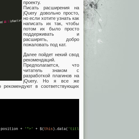
проекту.
Писать расширения на
jQuery довольно просто,
но если хотите узнать как
написать их так, чтобы
потом их было просто
поддерживать и
расширять, добро
пожаловать под кат.
Далее пойдет некий свод
рекомендаций.
Предполагается, что
читатель знаком с
разработкой плагинов на
jQuery. Но я все же
но рекомендуют в соответствующих
.position + 
'">'
 + $(
this
).data(
'title'
) + 
'</div>'
);
