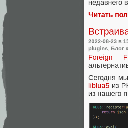
недавнего 
Читать по
Встраива
2022-08-23
в 1
plugins
,
Блог 
Foreign Fu
альтернати
Сегодня мы
liblua5
из PH
из нашего 