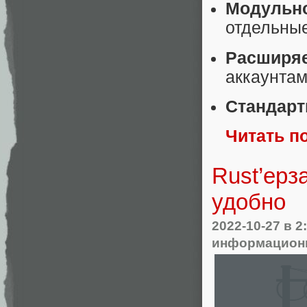
Модульн
отдельные
Расширя
аккаунтам
Стандарт
Читать п
Rust’ерз
удобно
2022-10-27
в 2
информационн