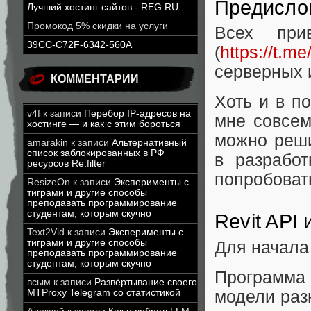
Предисло
Лучший хостинг сайтов - REG.RU
Промокод 5% скидки на услуги
Всех при
39CC-C72F-6342-560A
(
https://t.me
серверных 
КОММЕНТАРИИ
Хоть и в п
v4f
к записи
Перебор IP-адресов на
мне совсем
хостинге — и как с этим бороться
можно реши
amarakin
к записи
Альтернативный
список заблокированных в РФ
в разрабо
ресурсов Re:filter
попробовать
ResizeOn
к записи
Эксперименты с
тиграми и другие способы
преподавать программирование
студентам, которым скучно
Revit API 
Text2Vid
к записи
Эксперименты с
тиграми и другие способы
Для начала
преподавать программирование
студентам, которым скучно
Программа 
всым
к записи
Развёртывание своего
MTProxy Telegram со статистикой
модели раз