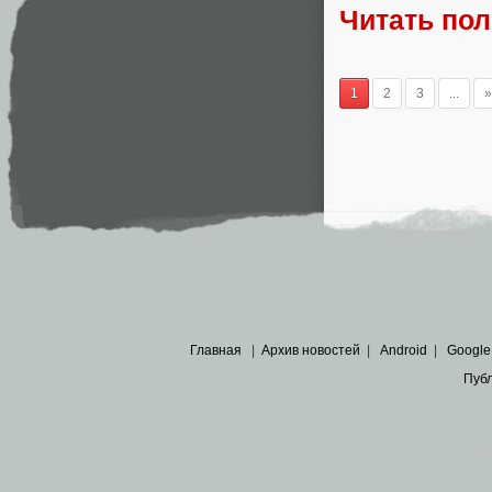
Читать по
1
2
3
...
»
Главная
|
Архив новостей
|
Android
|
Google
Пуб
Все пра
Основными материалами сайта являются
архивные ко