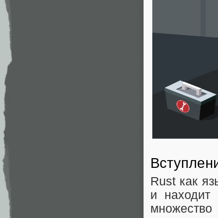
Вступлен
Rust как я
и находит 
множество