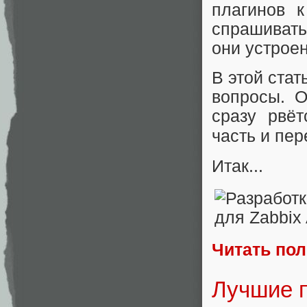
плагинов 
спрашивать:
они устрое
В этой стат
вопросы. О
сразу рвёт
часть и пер
Итак...
Читать по
Лучшие п