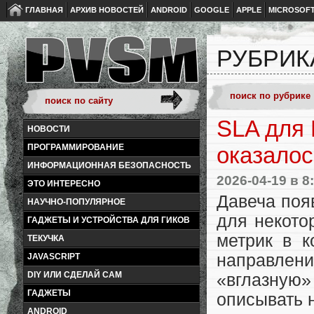
ГЛАВНАЯ
АРХИВ НОВОСТЕЙ
ANDROID
GOOGLE
APPLE
MICROSOF
РУБРИК
SLA для 
НОВОСТИ
ПРОГРАММИРОВАНИЕ
оказалос
ИНФОРМАЦИОННАЯ БЕЗОПАСНОСТЬ
2026-04-19
в 8
ЭТО ИНТЕРЕСНО
Давеча поя
НАУЧНО-ПОПУЛЯРНОЕ
для некото
ГАДЖЕТЫ И УСТРОЙСТВА ДЛЯ ГИКОВ
метрик в к
ТЕКУЧКА
направле
JAVASCRIPT
DIY ИЛИ СДЕЛАЙ САМ
«вглазну
ГАДЖЕТЫ
описывать 
ANDROID