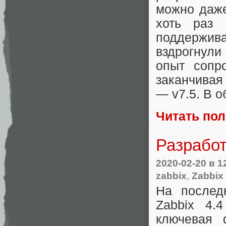
можно даже
хоть раз 
поддержива
вздрогнули
опыт сопр
заканчивая
— v7.5. В о
Читать по
Разработ
2020-02-20
в 1
zabbix
,
Zabbix 
На послед
Zabbix 4.
ключевая 