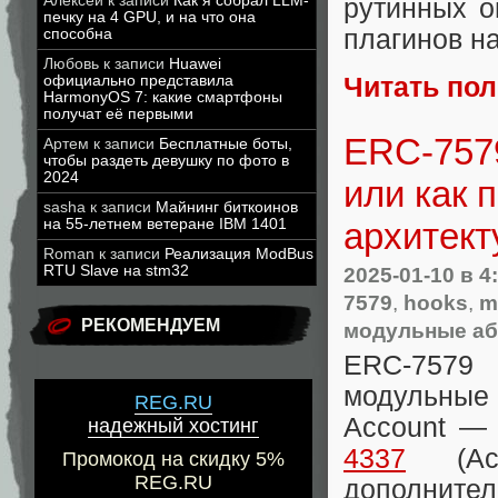
Алексей
к записи
Как я собрал LLM-
рутинных о
печку на 4 GPU, и на что она
плагинов на
способна
Любовь
к записи
Huawei
официально представила
Читать по
HarmonyOS 7: какие смартфоны
получат её первыми
ERC-7579
Артем
к записи
Бесплатные боты,
чтобы раздеть девушку по фото в
2024
или как 
sasha
к записи
Майнинг биткоинов
на 55-летнем ветеране IBM 1401
архитект
Roman
к записи
Реализация ModBus
RTU Slave на stm32
2025-01-10
в 4
7579
,
hooks
,
m
РЕКОМЕНДУЕМ
модульные аб
ERC-7579
модульные 
REG.RU
Account —
надежный хостинг
4337
(Acco
Промокод на скидку 5%
REG.RU
дополнител