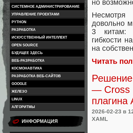
но возможно
СИСТЕМНОЕ АДМИНИСТРИРОВАНИЕ
Несмотря
УПРАВЛЕНИЕ ПРОЕКТАМИ
довольно м
PYTHON
РАЗРАБОТКА
3 китам: 
ИСКУССТВЕННЫЙ ИНТЕЛЛЕКТ
гибкости н
OPEN SOURCE
на собствен
БУДУЩЕЕ ЗДЕСЬ
Читать по
ВЕБ-РАЗРАБОТКА
КОСМОНАВТИКА
Решение 
РАЗРАБОТКА ВЕБ-САЙТОВ
GOOGLE
— Cross 
ЖЕЛЕЗО
плагина 
LINUX
АЛГОРИТМЫ
2026-02-23
в 1
XAML
ИНФОРМАЦИЯ