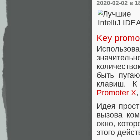
2020-02-02
в 1
Key promo
Использов
значитель
количество
быть пуга
клавиш. К
Promoter X
Идея прост
вызова ко
окно, кото
этого дейст